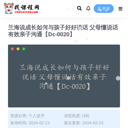
登录
❅
❅
❅
❅
兰海说成长如何与孩子好好说话 父母懂说话
❅
有效亲子沟通【Dc-0020】
❅
❅
❅
❅
❅
❅
❅
资源分类:
个人提升
浏览热度: (38)
发布时间: 2024-02-23
最近更新: 2024-02-23