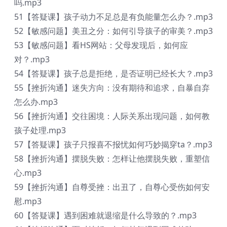
吗.mp3
51【答疑课】孩子动力不足总是有负能量怎么办？.mp3
52【敏感问题】美丑之分：如何引导孩子的审美？.mp3
53【敏感问题】看HS网站：父母发现后，如何应
对？.mp3
54【答疑课】孩子总是拒绝，是否证明已经长大？.mp3
55【挫折沟通】迷失方向：没有期待和追求，自暴自弃
怎么办.mp3
56【挫折沟通】交往困境：人际关系出现问题，如何教
孩子处理.mp3
57【答疑课】孩子只报喜不报忧如何巧妙揭穿ta？.mp3
58【挫折沟通】摆脱失败：怎样让他摆脱失败，重塑信
心.mp3
59【挫折沟通】自尊受挫：出丑了，自尊心受伤如何安
慰.mp3
60【答疑课】遇到困难就退缩是什么导致的？.mp3