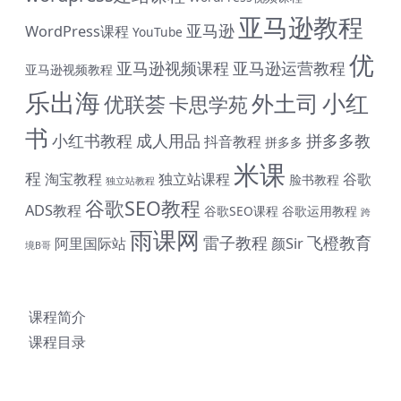
亚马逊教程
亚马逊
WordPress课程
YouTube
优
亚马逊视频课程
亚马逊运营教程
亚马逊视频教程
乐出海
小红
外土司
优联荟
卡思学苑
书
小红书教程
成人用品
拼多多教
抖音教程
拼多多
米课
程
淘宝教程
独立站课程
谷歌
脸书教程
独立站教程
谷歌SEO教程
ADS教程
谷歌SEO课程
谷歌运用教程
跨
雨课网
雷子教程
飞橙教育
阿里国际站
颜Sir
境B哥
# 与君同行 共赴前程 购课钜惠 #
终身SVIP会员限时 1399 元（原价1999元）| 《外土司全
课程简介
系列课程》共计17套打包价599元（原价799直降200元|
课程目录
含近期解码新课） | 《米课全系列课程》打包价599元
（原价699直降100元|含近期解码新课） | 《帮课大学全系
列课程》打包价599元（原价799直降200元|含近期解码
新课） | 《卡思学范全系列教程》打包价499元（原价