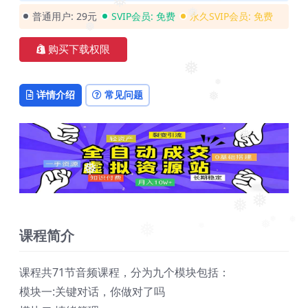
❅
❅
普通用户:
29元
SVIP会员:
免费
永久SVIP会员:
免费
❅
❅
❅
购买下载权限
❅
❅
详情介绍
常见问题
❅
❅
❅
❅
❅
❅
课程简介
❅
❅
❅
❅
课程共71节音频课程，分为九个模块包括：
模块一:关键对话，你做对了吗