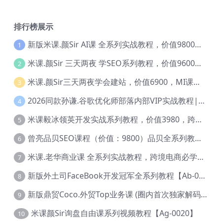
排行榜展示
新版米课.颜Sir AI课 全系列实战教程，价值9800，跨境首选！【Ag-0052】
1
米课.颜Sir 三天两夜 学SEO系列教程，价值9600元，跨境人都在学 【Ag-0056】
2
米课.颜Sir三天两夜学会建站，价值6900，MI课甄选课程 【Ag-0055】
3
2026同款孙谦.谷歌优化师部落内部VIP实战教程|价值4999元全网独家解码（官方报名版本）【@034】
4
米课毅冰领英开发实战系列教程，价值3980，跨境必选【Ag-0049】
5
曾亮品贝SEO课程（价值：9800）品贝全系列教程 【Ab-0022】
6
米课.老华商业课 全系列实战教程，跨境电商必学，价值16900元【Ag-0053】
7
新版外土司FaceBook开发冠军全系列教程【Ab-0021】
8
新版鼎贸Coco.外贸Top业务课 (圈内首次独家解码|460节课)【Ag-0091】
9
米课颜Sir询盘自由课系列视频教程【Ag-0020】
10