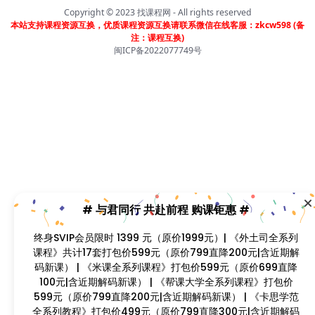
Copyright © 2023
找课程网
- All rights reserved
799直降300元|含近期解码新课 | 凡单次购买课程原价超
本站支持课程资源互换，优质课程资源互换请联系微信在线客服：zkcw598 (备
过300元，享受原价7折购课钜惠！！
注：课程互换)
闽ICP备2022077749号
首页
分类
会员
我的