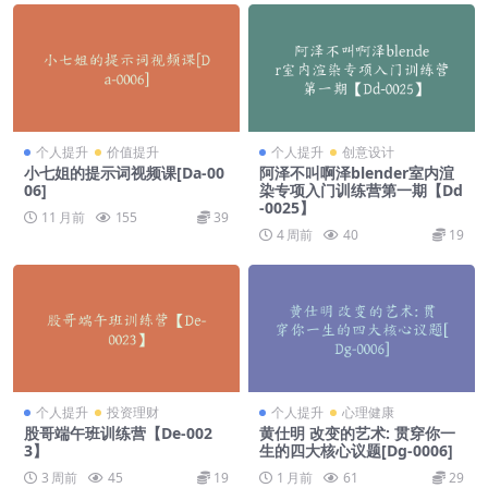
个人提升
价值提升
个人提升
创意设计
小七姐的提示词视频课[Da-00
阿泽不叫啊泽blender室内渲
06]
染专项入门训练营第一期【Dd
-0025】
11 月前
155
39
4 周前
40
19
个人提升
投资理财
个人提升
心理健康
股哥端午班训练营【De-002
黄仕明 改变的艺术: 贯穿你一
3】
生的四大核心议题[Dg-0006]
3 周前
45
19
1 月前
61
29