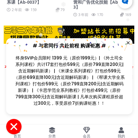
系课【Ab-0037】
营和广告优化技能【Ab-002
❅
3】
2 年前
159
79
❅
3 年前
170
169
❅
❅
❅
# 与君同行 共赴前程 购课钜惠 #
❅
❅
❅
终身SVIP会员限时 1399 元（原价1999元）| 《外土司全
Copyright © 2023
找课程网
- All rights reserved
❅
系列课程》共计17套打包价599元（原价799直降200元|
本站支持课程资源互换，优质课程资源互换请联系微信在线客服：zkcw598 (备
含近期解码新课） | 《米课全系列课程》打包价599元（原
❅
注：课程互换)
❅
价699直降100元|含近期解码新课） | 《帮课大学全系列课
闽ICP备2022077749号
程》打包价599元（原价799直降200元|含近期解码新
课） | 《卡思学范全系列教程》打包价499元（原价799直
降300元|含近期解码新课 | 凡单次购买课程原价超过300
元，享受原价7折购课钜惠！！
❅
首页
分类
会员
我的