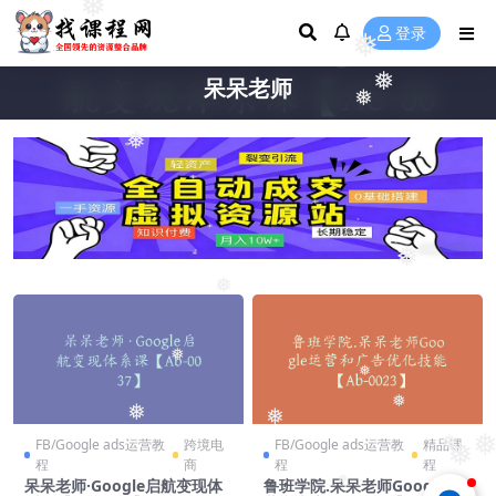
❅
登录
❅
❅
❅
呆呆老师
❅
❅
❅
❅
❅
❅
❅
❅
❅
❅
FB/Google ads运营教
跨境电
FB/Google ads运营教
精品课
❅
程
商
程
程
呆呆老师·Google启航变现体
鲁班学院.呆呆老师Google运
❅