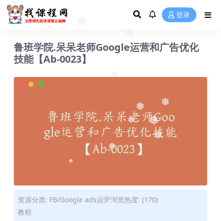
❅
登录
❅
❅
❅
鲁班学院.呆呆老师Google运营和广告优化
技能【Ab-0023】
❅
❅
❅
❅
❅
❅
❅
❅
资源分类:
FB/Google ads运营
浏览热度: (170)
教程
❅