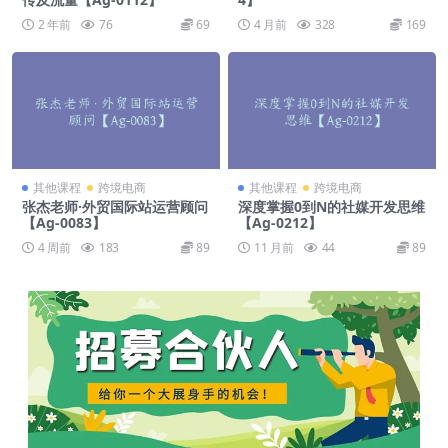
2 年前
76
69
4 月前
328
169
其他课程
跨境电商
其他课程
跨境电商
张杰老师·外贸国际站运营顾问
深度掌握0到N的社媒开发思维
【Ag-0083】
【Ag-0212】
4 周前
183
89
11 月前
44
89