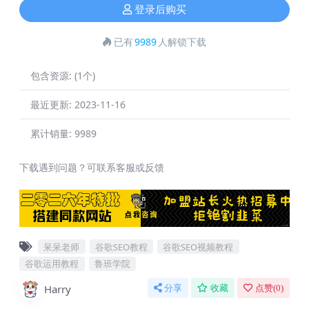
登录后购买
已有
9989
人解锁下载
包含资源:
(1个)
最近更新:
2023-11-16
累计销量:
9989
下载遇到问题？可联系客服或反馈
呆呆老师
谷歌SEO教程
谷歌SEO视频教程
谷歌运用教程
鲁班学院
Harry
分享
收藏
点赞(
0
)