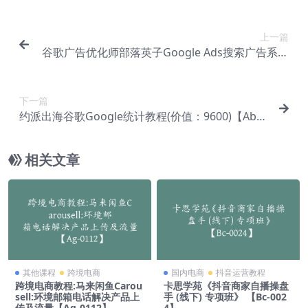
上一篇
谷歌广告优化师部落英子Google Ads搜索广告系列
（价值：3900）【Ab-0020】
下一篇
约派出海谷歌Google统计教程(价值：9600)【Ab-0
025】
相关文章
其他课程
跨境电商
国内电商
抖音运营教程
跨境电商教程:马来闲鱼Carou
卡思学苑《抖音商家自播操盘
sell:环境邮箱电话解决产品上
手 (线下) 专项班》 【Bc-002
传及流量【Ag-0112】
4】