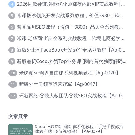
2026同款孙谦.谷歌优化师部落内部VIP实战教程|价值4999元全网独家解码（官方报名版本）【@034】
4
米课毅冰领英开发实战系列教程，价值3980，跨境必选【Ag-0049】
5
曾亮品贝SEO课程（价值：9800）品贝全系列教程 【Ab-0022】
6
米课.老华商业课 全系列实战教程，跨境电商必学，价值16900元【Ag-0053】
7
新版外土司FaceBook开发冠军全系列教程【Ab-0021】
8
新版鼎贸Coco.外贸Top业务课 (圈内首次独家解码|460节课)【Ag-0091】
9
米课颜Sir询盘自由课系列视频教程【Ag-0020】
10
新版外土司领英运营冠军【Ag-0047】
11
环新网络.谷歌大叔团队谷歌SEO实战教程【Ab-0024】
12
文章展示
Shopify独立站-建站体系化教程，手把手教你搭
建独立站（8节视频课）【Aa-0079】