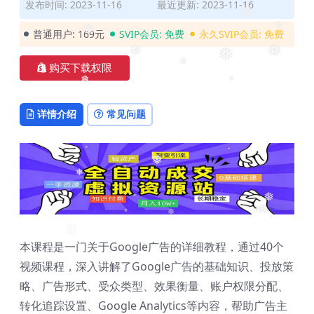
❅
发布时间: 2023-11-16
最近更新: 2023-11-16
❅
❅
普通用户:
169元
SVIP会员:
免费
永久SVIP会员:
免费
❅
❅
❅
购买下载权限
❅
❅
❅
❅
❅
详情介绍
常见问题
❅
❅
❅
❅
❅
本课程是一门关于Google广告的详细教程，通过40个
❅
视频课程，深入讲解了Google广告的基础知识、投放策
略、广告形式、受众类型、效果衡量、账户权限分配、
转化追踪设置、Google Analytics等内容，帮助广告主