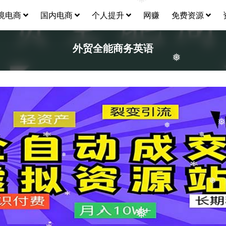
❅
境电商
国内电商
个人提升
网赚
免费资源
外贸全能商务英语
❅
❅
❅
❅
❅
❅
❅