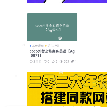
❅
❅
其他课程
语言培训
coco外贸全能商务英语【Ag
❅
-0071】
❅
3 周前
0
2
595
169
❅
❅