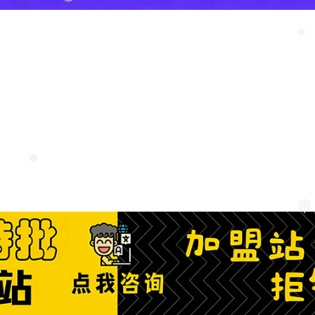
❅
❅
❅
❅