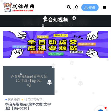
❅
登录
❅
❅
❅
❅
抖音短视频
❅
❅
❅
❅
❅
❅
❅
❅
❅
❅
❅
❅
国内电商
抖音运营教程
抖音短视频ppt资料文案(文字
版)【Bg-0030】