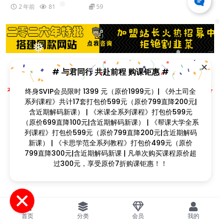
❅
2 年前
81
59
❅
❅
❅
# 与君同行 共赴前程 购课钜惠 #
❅
Copyright © 2023
找课程网
- All rights reserved
本站支持课程资源互换，优质课程资源互换请联系微信在线客服：zkcw598 (备
❅
终身SVIP会员限时 1399 元（原价1999元）| 《外土司全
注：课程互换)
系列课程》共计17套打包价599元（原价799直降200元|
闽ICP备2022077749号
含近期解码新课） | 《米课全系列课程》打包价599元
（原价699直降100元|含近期解码新课） | 《帮课大学全系
列课程》打包价599元（原价799直降200元|含近期解码
新课） | 《卡思学范全系列教程》打包价499元（原价
❅
❅
❅
799直降300元|含近期解码新课 | 凡单次购买课程原价超
❅
过300元，享受原价7折购课钜惠！！
❅
首页
分类
会员
我的