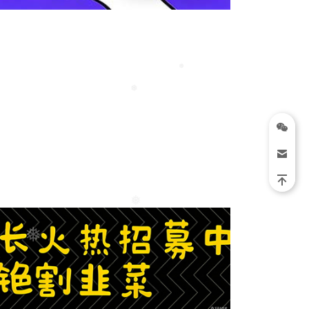
❅
❅
❅
❅