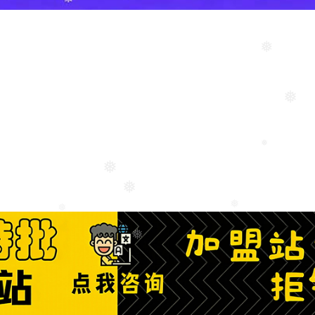
❅
❅
❅
❅
❅
❅
❅
❅