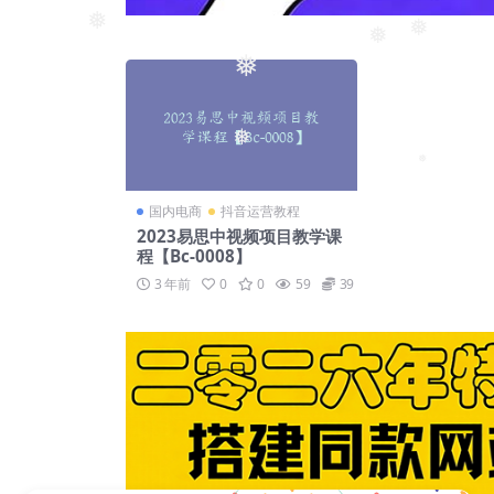
❅
❅
❅
❅
❅
❅
国内电商
抖音运营教程
2023易思中视频项目教学课
程【Bc-0008】
3 年前
0
0
59
39