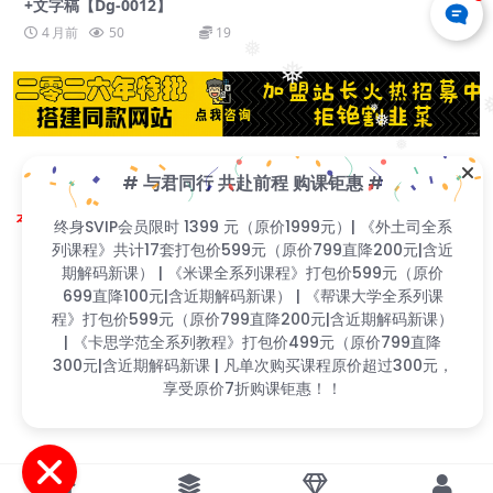
+文字稿【Dg-0012】
4 月前
50
19
❅
❅
❅
❅
❅
❅
# 与君同行 共赴前程 购课钜惠 #
❅
❅
Copyright © 2023
找课程网
- All rights reserved
本站支持课程资源互换，优质课程资源互换请联系微信在线客服：zkcw598 (备
终身SVIP会员限时 1399 元（原价1999元）| 《外土司全系
注：课程互换)
❅
列课程》共计17套打包价599元（原价799直降200元|含近
❅
闽ICP备2022077749号
❅
❅
期解码新课） | 《米课全系列课程》打包价599元（原价
❅
699直降100元|含近期解码新课） | 《帮课大学全系列课
程》打包价599元（原价799直降200元|含近期解码新课）
| 《卡思学范全系列教程》打包价499元（原价799直降
300元|含近期解码新课 | 凡单次购买课程原价超过300元，
享受原价7折购课钜惠！！