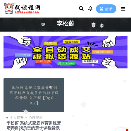
❅
❅
登录
❅
李松蔚
❅
❅
❅
❅
❅
❅
❅
❅
❅
个人提升
心理健康
❅
李松蔚 系统式家庭养育训练营
❅
培养自我负责的孩子课程音频
❅