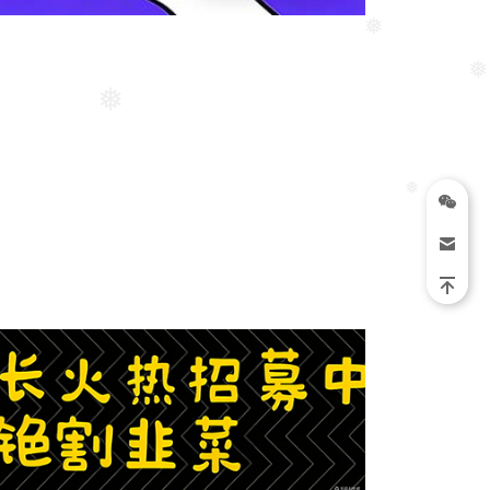
❅
❅
❅
❅