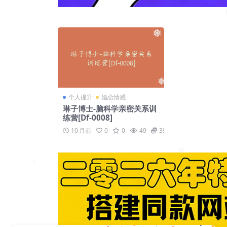
❅
❅
个人提升
婚恋情感
琳子博士-脑科学亲密关系训
练营[Df-0008]
10 月前
0
0
49
39
❅
❅