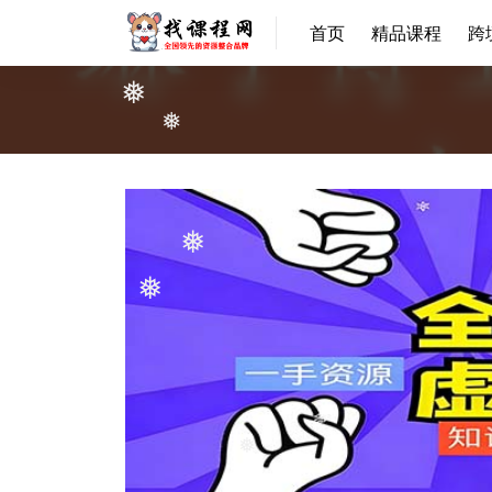
❅
首页
精品课程
跨
❅
❅
❅
❅
❅
❅