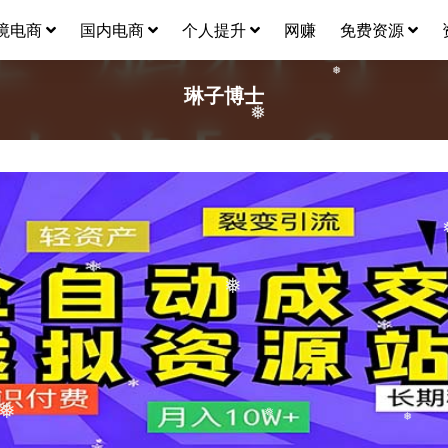
境电商
国内电商
个人提升
网赚
免费资源
琳子博士
❅
❅
❅
❅
❅