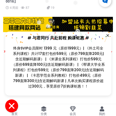
❅
0016】
❅
4 周前
87
19
❅
❅
❅
❅
❅
# 与君同行 共赴前程 购课钜惠 #
❅
❅
❅
Copyright © 2023
找课程网
- All rights reserved
❅
终身SVIP会员限时 1399 元（原价1999元）| 《外土司全
❅
本站支持课程资源互换，优质课程资源互换请联系微信在线客服：zkcw598 (备
系列课程》共计17套打包价599元（原价799直降200元|
注：课程互换)
❅
含近期解码新课） | 《米课全系列课程》打包价599元
闽ICP备2022077749号
（原价699直降100元|含近期解码新课） | 《帮课大学全系
❅
❅
列课程》打包价599元（原价799直降200元|含近期解码
新课） | 《卡思学范全系列教程》打包价499元（原价
❅
799直降300元|含近期解码新课 | 凡单次购买课程原价超
过300元，享受原价7折购课钜惠！！
❅
❅
首页
分类
会员
我的