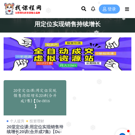
❅
❅
登录
❅
用定位实现销售持续增长
❅
❅
❅
❅
❅
个人提升
投资理财
❅
❅
20堂定位课:用定位实现销售持
❅
续增长20讲(合并成7集)【De-