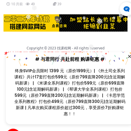
10 月前
49
39
❅
❅
❅
❅
❅
❅
❅
❅
❅
Copyright © 2023
找课程网
- All rights reserved
本站支持课程资源互换，优质课程资源互换请联系微信在线客服：zkcw598 (备
❅
# 与君同行 共赴前程 购课钜惠 #
注：课程互换)
闽ICP备2022077749号
❅
终身SVIP会员限时 1399 元（原价1999元）| 《外土司全系列
❅
课程》共计17套打包价599元（原价799直降200元|含近期解
码新课） | 《米课全系列课程》打包价599元（原价699直降
❅
❅
100元|含近期解码新课） | 《帮课大学全系列课程》打包价
599元（原价799直降200元|含近期解码新课） | 《卡思学范
全系列教程》打包价499元（原价799直降300元|含近期解码
新课 | 凡单次购买课程原价超过300元，享受原价7折购课钜
惠！！