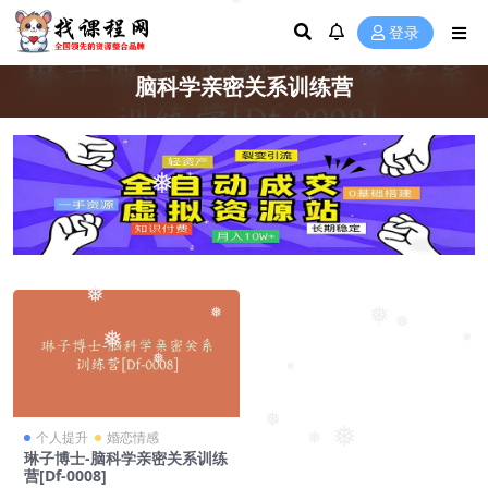
❅
登录
脑科学亲密关系训练营
❅
❅
❅
❅
❅
❅
❅
❅
❅
❅
❅
个人提升
婚恋情感
❅
琳子博士-脑科学亲密关系训练
营[Df-0008]