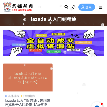
❅
❅
登录
❅
❅
❅
lazada 从入门到精通
❅
❅
❅
❅
❅
❅
❅
❅
❅
❅
❅
其他课程
跨境电商
lazada 从入门到精通，跨境东
南亚新手入门必修【Ag-010