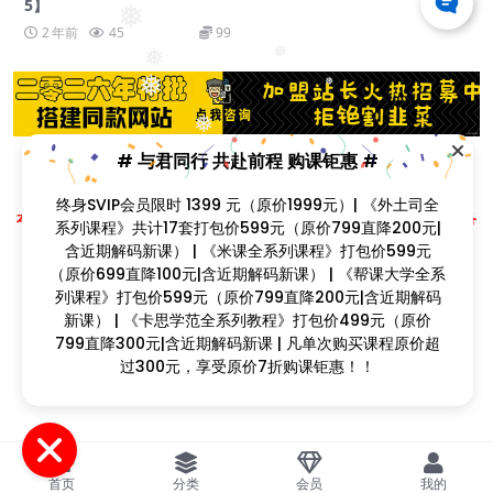
5】
❅
2 年前
45
99
❅
❅
❅
❅
❅
# 与君同行 共赴前程 购课钜惠 #
❅
Copyright © 2023
找课程网
- All rights reserved
终身SVIP会员限时 1399 元（原价1999元）| 《外土司全
本站支持课程资源互换，优质课程资源互换请联系微信在线客服：zkcw598 (备
❅
系列课程》共计17套打包价599元（原价799直降200元|
注：课程互换)
含近期解码新课） | 《米课全系列课程》打包价599元
闽ICP备2022077749号
❅
（原价699直降100元|含近期解码新课） | 《帮课大学全系
❅
❅
列课程》打包价599元（原价799直降200元|含近期解码
❅
新课） | 《卡思学范全系列教程》打包价499元（原价
❅
799直降300元|含近期解码新课 | 凡单次购买课程原价超
❅
过300元，享受原价7折购课钜惠！！
首页
分类
会员
我的