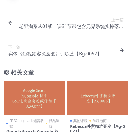
上一篇
老肥淘系从01线上课31节课包含无界系统实操落地
玩法【Bg-0051】
下一篇
实体《短视频客流裂变》训练营【Bg-0052】
相关文章
FB/Google ads运营教
精品课
其他课程
跨境电商
程
程
Rebecca外贸精准开发【Ag-0
073】
Google Search Console 新