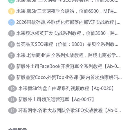
米课.颜Sir 三天两夜 学SEO系列教程，价值9600元，跨境人都在学 【Ag-0056】
2
米课.颜Sir三天两夜学会建站，价值6900，MI课甄选课程 【Ag-0055】
3
2026同款孙谦.谷歌优化师部落内部VIP实战教程|价值4999元全网独家解码（官方报名版本）【@034】
4
米课毅冰领英开发实战系列教程，价值3980，跨境必选【Ag-0049】
5
曾亮品贝SEO课程（价值：9800）品贝全系列教程 【Ab-0022】
6
米课.老华商业课 全系列实战教程，跨境电商必学，价值16900元【Ag-0053】
7
新版外土司FaceBook开发冠军全系列教程【Ab-0021】
8
新版鼎贸Coco.外贸Top业务课 (圈内首次独家解码|460节课)【Ag-0091】
9
米课颜Sir询盘自由课系列视频教程【Ag-0020】
10
新版外土司领英运营冠军【Ag-0047】
11
环新网络.谷歌大叔团队谷歌SEO实战教程【Ab-0024】
12