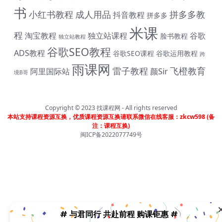
书
小红书教程
成人用品
拼多多教
抖音教程
拼多多
米课
程
淘宝教程
独立站课程
谷歌
脸书教程
独立站教程
谷歌SEO教程
ADS教程
谷歌SEO课程
谷歌运用教程
跨
雨课网
雷子教程
飞橙教育
阿里国际站
颜Sir
境B哥
# 与君同行 共赴前程 购课钜惠 #
Copyright © 2023
找课程网
- All rights reserved
本站支持课程资源互换，优质课程资源互换请联系微信在线客服：zkcw598 (备
终身SVIP会员限时 1399 元（原价1999元）| 《外土司全系
注：课程互换)
列课程》共计17套打包价599元（原价799直降200元|含近
闽ICP备2022077749号
期解码新课） | 《米课全系列课程》打包价599元（原价
699直降100元|含近期解码新课） | 《帮课大学全系列课
程》打包价599元（原价799直降200元|含近期解码新课）
| 《卡思学范全系列教程》打包价499元（原价799直降300
元|含近期解码新课 | 凡单次购买课程原价超过300元，享受
原价7折购课钜惠！！