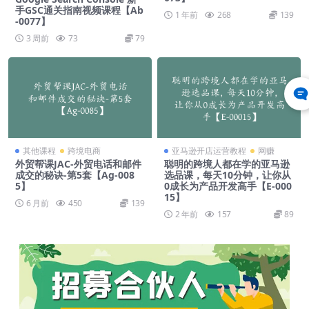
手GSC通关指南视频课程【Ab
1 年前
268
139
-0077】
3 周前
73
79
其他课程
跨境电商
亚马逊开店运营教程
网赚
外贸帮课JAC-外贸电话和邮件
聪明的跨境人都在学的亚马逊
成交的秘诀-第5套【Ag-008
选品课，每天10分钟，让你从
5】
0成长为产品开发高手【E-000
15】
6 月前
450
139
2 年前
157
89