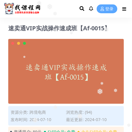
登录
❅
❅
❅
速卖通VIP实战操作速成班【Af-0015】
❅
❅
❅
❅
❅
❅
资源分类:
跨境电商
浏览热度: (94)
❅
发布时间: 2024-07-10
最近更新: 2024-07-10
❅
❅
❅
普通用户:
89元
SVIP会员:
免费
永久SVIP会员:
免费