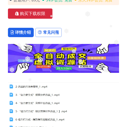
❅
购买下载权限
❅
❅
详情介绍
常见问题
❅
❅
❅
❅
❅
❅
❅
❅
❅
❅
❅
❅
❅