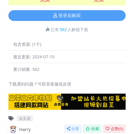
登录后购买
已有
562
人解锁下载
包含资源:
(1个)
最近更新:
2024-07-10
累计销量:
562
下载遇到问题？可联系客服或反馈
速卖通
Harry
分享
收藏
点赞(
0
)