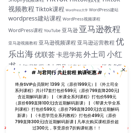
视频教程
Tiktok课程
WordPress建站
WordPress大学
wordpress建站课程
WordPress视频课程
亚马逊教程
亚马逊
WordPress课程
YouTube
优
亚马逊视频课程
亚马逊运营教程
亚马逊视频教程
乐出海
小红
外土司
优联荟
卡思学苑
书
小红书教程
成人用品
拼多多教
抖音教程
拼多多
# 与君同行 共赴前程 购课钜惠 #
米课
程
淘宝教程
独立站课程
谷歌
脸书教程
独立站教程
终身SVIP会员限时 1399 元（原价1999元）| 《外土司全
谷歌SEO教程
ADS教程
谷歌SEO课程
谷歌运用教程
系列课程》共计17套打包价599元（原价799直降200元|
跨
含近期解码新课） | 《米课全系列课程》打包价599元
雨课网
雷子教程
飞橙教育
阿里国际站
颜Sir
境B哥
（原价699直降100元|含近期解码新课） | 《帮课大学全系
列课程》打包价599元（原价799直降200元|含近期解码
新课） | 《卡思学范全系列教程》打包价499元（原价
799直降300元|含近期解码新课 | 凡单次购买课程原价超
Copyright © 2023
找课程网
- All rights reserved
过300元，享受原价7折购课钜惠！！
本站支持课程资源互换，优质课程资源互换请联系微信在线客服：zkcw598 (备