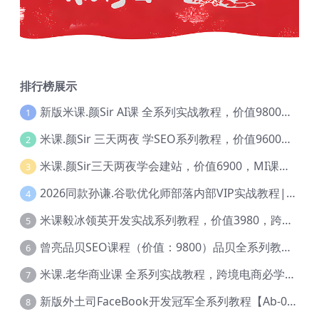
排行榜展示
新版米课.颜Sir AI课 全系列实战教程，价值9800，跨境首选！【Ag-0052】
1
米课.颜Sir 三天两夜 学SEO系列教程，价值9600元，跨境人都在学 【Ag-0056】
2
米课.颜Sir三天两夜学会建站，价值6900，MI课甄选课程 【Ag-0055】
3
2026同款孙谦.谷歌优化师部落内部VIP实战教程|价值4999元全网独家解码（官方报名版本）【@034】
4
米课毅冰领英开发实战系列教程，价值3980，跨境必选【Ag-0049】
5
曾亮品贝SEO课程（价值：9800）品贝全系列教程 【Ab-0022】
6
米课.老华商业课 全系列实战教程，跨境电商必学，价值16900元【Ag-0053】
7
新版外土司FaceBook开发冠军全系列教程【Ab-0021】
8