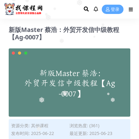
❅
❅
登录
❅
❅
❅
❅
❅
新版Master 蔡浩：外贸开发信中级教程
❅
【Ag-0007】
❅
❅
❅
❅
❅
❅
资源分类:
其他课程
浏览热度: (361)
发布时间: 2025-06-22
最近更新: 2025-06-23
❅