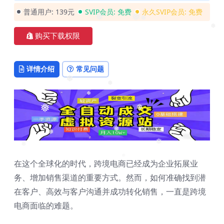
普通用户:
139元
SVIP会员:
免费
永久SVIP会员:
免费
❅
❅
❅
购买下载权限
❅
详情介绍
常见问题
❅
❅
❅
❅
❅
❅
❅
❅
❅
❅
在这个全球化的时代，跨境电商已经成为企业拓展业
❅
务、增加销售渠道的重要方式。然而，如何准确找到潜
在客户、高效与客户沟通并成功转化销售，一直是跨境
电商面临的难题。