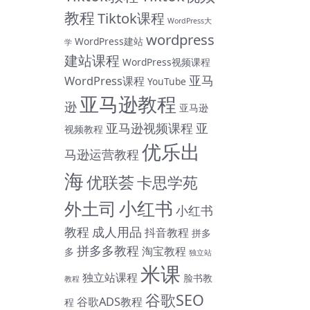
教程
Tiktok课程
WordPress大
wordpress
WordPress建站
学
建站课程
WordPress视频课程
亚马
WordPress课程
YouTube
亚马逊教程
逊
亚马逊
亚马逊视频课程
亚
视频教程
优乐出
马逊运营教程
海
优联荟
卡思学苑
小红书
外土司
小红书
教程
成人用品
抖音教程
拼多
拼多多教程
淘宝教程
多
独立站
米课
独立站课程
脸书教
教程
谷歌SEO
谷歌ADS教程
程