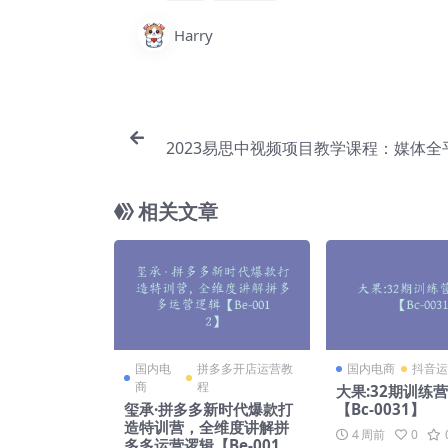
Harry
2023易思中视频项目教学课程：媒体全
基础、抖音中视频教学玩法、独家带货
教学【Bb
相关文章
国内电
拼多多开店运营教
国内电商
抖音运
商
程
大果:32期训练
玺承·拼多多新时代爆款打
【Bc-0031】
造特训营，全维度讲解拼
4 周前
0
多多运营逻辑【Be-001