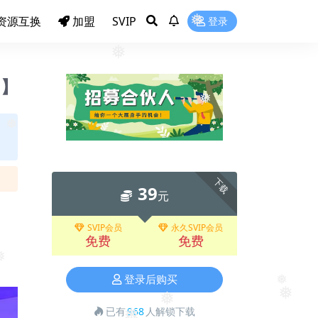
❅
资源互换
加盟
SVIP
登录
❅
❅
5】
❅
❅
下载
39
元
SVIP会员
永久SVIP会员
免费
免费
登录后购买
❅
❅
❅
已有
968
人解锁下载