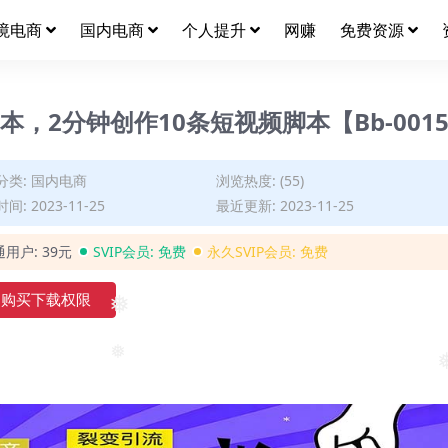
❅
境电商
国内电商
个人提升
网赚
免费资源
❅
，2分钟创作10条短视频脚本【Bb-001
分类:
国内电商
浏览热度: (55)
间: 2023-11-25
最近更新: 2023-11-25
通用户:
39元
SVIP会员:
免费
永久SVIP会员:
免费
购买下载权限
❅
❅