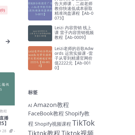
告大师课，二叔老师
教你快速低成本获取
(
0
)
精准询盘课程【Ab-0
073】
Leizi 内容营销 线上
课 雷子内容营销视频
教程【Ab-0009】
Leizi老师的谷歌Adw
ords 运营实操课 -雷
子从零到精通官网价
值2222元【Ab-001
0】
标签
Amazon教程
AI
教程
FaceBook教程
Shopify教
直播
TikTok
程
25】
Shopify视频课程
28
49
Tiktok教程
Tiktok视频