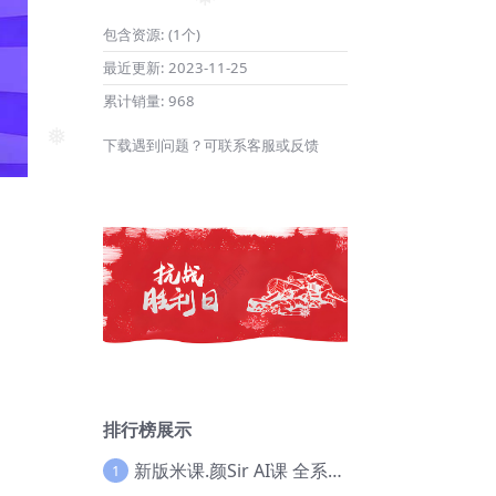
❅
❅
包含资源:
(1个)
最近更新:
2023-11-25
累计销量:
968
下载遇到问题？可联系客服或反馈
❅
❅
排行榜展示
新版米课.颜Sir AI课 全系列实战教程，价值9800，跨境首选！【Ag-0052】
1