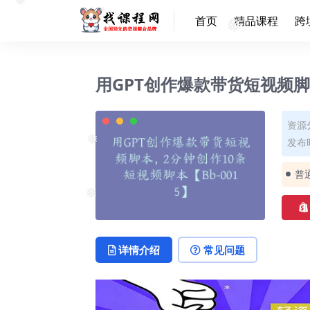
❅
首页
精品课程
跨
❅
❅
❅
用GPT创作爆款带货短视频脚本
资源
发布时
❅
普
❅
详情介绍
常见问题