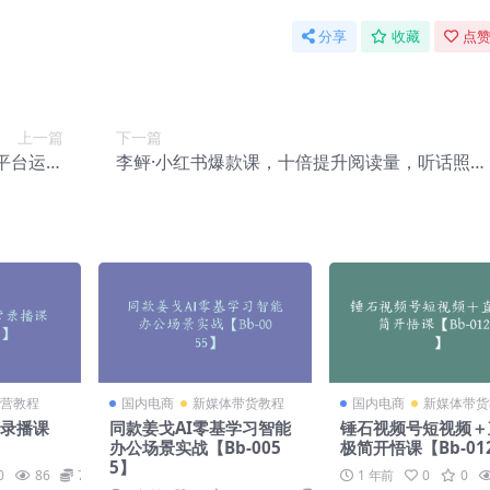
分享
收藏
点赞
上一篇
下一篇
平台运营
李鲆·小红书爆款课，十倍提升阅读量，听话照做
视频玩法
肯定可以达到这个目标【Bb-0016】
-0014】
营教程
国内电商
新媒体带货教程
国内电商
新媒体带货
营录播课
同款姜戈AI零基学习智能
锤石视频号短视频＋
办公场景实战【Bb-005
极简开悟课【Bb-01
5】
0
86
79
1 年前
0
0