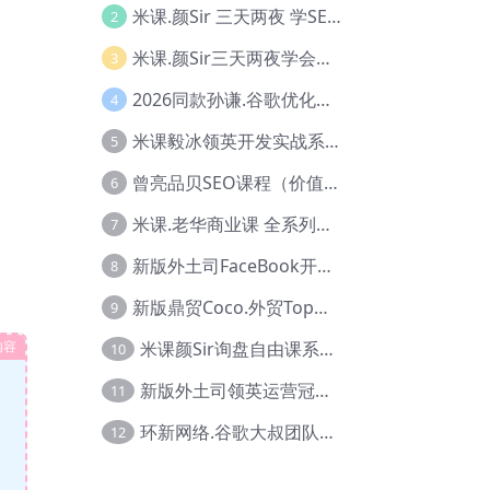
米课.颜Sir 三天两夜 学SEO系列教程，价值9600元，跨境人都在学 【Ag-0056】
2
米课.颜Sir三天两夜学会建站，价值6900，MI课甄选课程 【Ag-0055】
3
2026同款孙谦.谷歌优化师部落内部VIP实战教程|价值4999元全网独家解码（官方报名版本）【@034】
4
米课毅冰领英开发实战系列教程，价值3980，跨境必选【Ag-0049】
5
曾亮品贝SEO课程（价值：9800）品贝全系列教程 【Ab-0022】
6
米课.老华商业课 全系列实战教程，跨境电商必学，价值16900元【Ag-0053】
7
新版外土司FaceBook开发冠军全系列教程【Ab-0021】
8
新版鼎贸Coco.外贸Top业务课 (圈内首次独家解码|460节课)【Ag-0091】
9
米课颜Sir询盘自由课系列视频教程【Ag-0020】
内容
10
新版外土司领英运营冠军【Ag-0047】
11
环新网络.谷歌大叔团队谷歌SEO实战教程【Ab-0024】
12