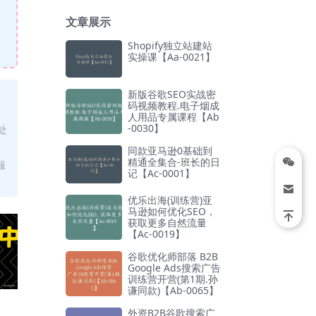
文章展示
Shopify独立站建站
实操课【Aa-0021】
新版谷歌SEO实战密
码视频教程.电子烟成
人用品专属课程【Ab
-0030】
处
同款亚马逊0基础到
精通全集合-班长的日
服
记【Ac-0001】
优乐出海(训练营)亚
马逊如何优化SEO，
获取更多自然流量
【Ac-0019】
谷歌优化师部落 B2B
Google Ads搜索广告
训练营开营(第1期.孙
谦同款)【Ab-0065】
外资B2B谷歌搜索广