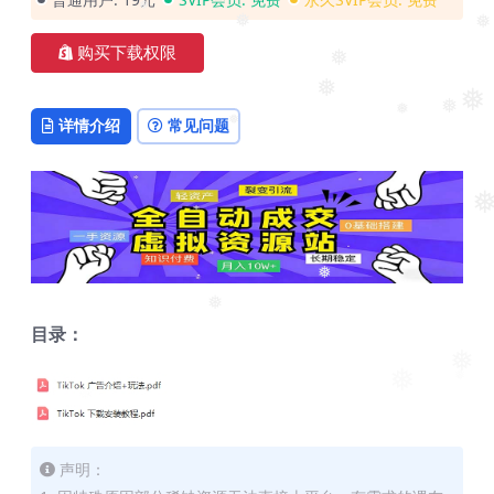
❅
❅
❅
购买下载权限
❅
❅
❅
详情介绍
常见问题
❅
❅
❅
❅
❅
❅
目录：
❅
❅
❅
声明：