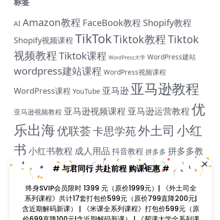
标签
Amazon教程
FaceBook教程
Shopify教程
AI
TikTok
Tiktok教程
Tiktok
Shopify视频课程
视频教程
Tiktok课程
WordPress建站
WordPress大学
wordpress建站课程
WordPress视频课程
亚马逊教程
亚马逊
WordPress课程
YouTube
优
亚马逊视频课程
亚马逊运营教程
亚马逊视频教程
乐出海
小红
外土司
优联荟
卡思学苑
书
小红书教程
成人用品
拼多多教
抖音教程
拼多多
米课
# 与君同行 共赴前程 购课钜惠 #
程
淘宝教程
独立站课程
谷歌
脸书教程
独立站教程
谷歌SEO教程
终身SVIP会员限时 1399 元（原价1999元）| 《外土司全
ADS教程
谷歌SEO课程
谷歌运用教程
跨
系列课程》共计17套打包价599元（原价799直降200元|
雨课网
雷子教程
飞橙教育
阿里国际站
颜Sir
含近期解码新课） | 《米课全系列课程》打包价599元（原
境B哥
价699直降100元|含近期解码新课） | 《帮课大学全系列课