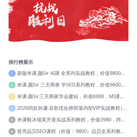
排行榜展示
新版米课.颜Sir AI课 全系列实战教程，价值9800，跨境首选！【Ag-0052】
1
米课.颜Sir 三天两夜 学SEO系列教程，价值9600元，跨境人都在学 【Ag-0056】
2
米课.颜Sir三天两夜学会建站，价值6900，MI课甄选课程 【Ag-0055】
3
2026同款孙谦.谷歌优化师部落内部VIP实战教程|价值4999元全网独家解码（官方报名版本）【@034】
4
米课毅冰领英开发实战系列教程，价值3980，跨境必选【Ag-0049】
5
曾亮品贝SEO课程（价值：9800）品贝全系列教程 【Ab-0022】
6