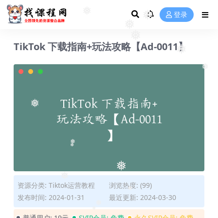
登录
❅
❅
❅
❅
TikTok 下载指南+玩法攻略【Ad-0011】
❅
❅
❅
❅
❅
❅
资源分类:
Tiktok运营教程
浏览热度: (99)
❅
发布时间: 2024-01-31
最近更新: 2024-03-30
❅
普通用户:
19元
SVIP会员:
免费
永久SVIP会员:
免费
❅