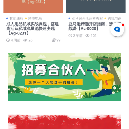
其他课程
跨境电商
亚马逊开店运营教程
跨境电商
成人用品私域实战课程，搭建
亚马逊精选开店指南，选品实
高活跃私域流量池快速变现
战课【Ac-0020】
【Ag-0231】
2 年前
102
89
4 周前
26
99