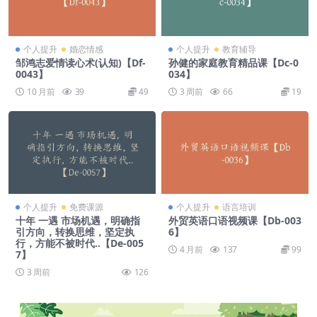
个人提升
婚恋情感
个人提升
教育辅导
邹鸿志爱情读心术(认知)【Df-
孙健的家庭教育精品课【Dc-0
0043】
034】
10 月前
39
49
3 周前
66
19
个人提升
免费课源
个人提升
语言培训
十年 一遇 市场机遇，明确指
外贸英语口语视频课【Db-003
引方向，转换思维，坚定执
6】
行，方能不被时代..【De-005
4 月前
137
99
7】
3 周前
126