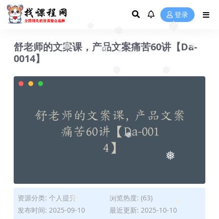
❅
❅
登录
❅
❅
❅
舒老师的文案课，产品文案痛苦60讲【Da-
❅
0014】
❅
❅
❅
❅
❅
❅
❅
资源分类:
个人提升
浏览热度: (63)
❅
❅
发布时间: 2025-09-10
最近更新: 2025-10-10
❅
❅