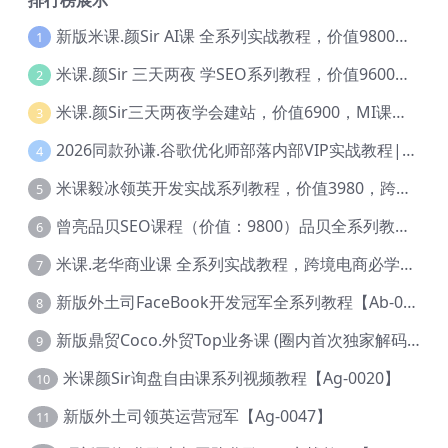
新版米课.颜Sir AI课 全系列实战教程，价值9800，跨境首选！【Ag-0052】
1
米课.颜Sir 三天两夜 学SEO系列教程，价值9600元，跨境人都在学 【Ag-0056】
2
米课.颜Sir三天两夜学会建站，价值6900，MI课甄选课程 【Ag-0055】
3
2026同款孙谦.谷歌优化师部落内部VIP实战教程|价值4999元全网独家解码（官方报名版本）【@034】
4
米课毅冰领英开发实战系列教程，价值3980，跨境必选【Ag-0049】
5
曾亮品贝SEO课程（价值：9800）品贝全系列教程 【Ab-0022】
6
米课.老华商业课 全系列实战教程，跨境电商必学，价值16900元【Ag-0053】
7
新版外土司FaceBook开发冠军全系列教程【Ab-0021】
8
新版鼎贸Coco.外贸Top业务课 (圈内首次独家解码|460节课)【Ag-0091】
9
米课颜Sir询盘自由课系列视频教程【Ag-0020】
10
新版外土司领英运营冠军【Ag-0047】
11