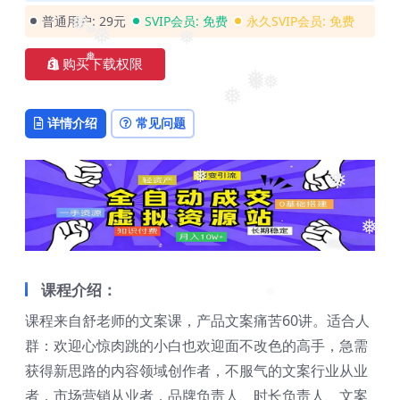
普通用户:
29元
SVIP会员:
免费
永久SVIP会员:
免费
❅
❅
❅
❅
购买下载权限
❅
❅
❅
❅
❅
详情介绍
常见问题
❅
❅
❅
课程介绍：
❅
课程来自舒老师的文案课，产品文案痛苦60讲。适合人
群：欢迎心惊肉跳的小白也欢迎面不改色的高手，急需
获得新思路的内容领域创作者，不服气的文案行业从业
者，市场营销从业者，品牌负责人、时长负责人、文案