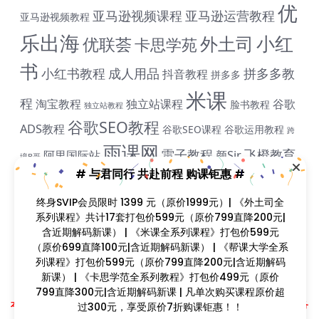
优
亚马逊视频课程
亚马逊运营教程
亚马逊视频教程
乐出海
小红
外土司
优联荟
卡思学苑
书
小红书教程
成人用品
拼多多教
抖音教程
拼多多
米课
程
淘宝教程
独立站课程
谷歌
脸书教程
独立站教程
谷歌SEO教程
ADS教程
谷歌SEO课程
谷歌运用教程
跨
雨课网
雷子教程
飞橙教育
阿里国际站
颜Sir
境B哥
# 与君同行 共赴前程 购课钜惠 #
终身SVIP会员限时 1399 元（原价1999元）| 《外土司全
课程介绍：
系列课程》共计17套打包价599元（原价799直降200元|
含近期解码新课） | 《米课全系列课程》打包价599元
课程目录：
（原价699直降100元|含近期解码新课） | 《帮课大学全系
列课程》打包价599元（原价799直降200元|含近期解码
新课） | 《卡思学范全系列教程》打包价499元（原价
799直降300元|含近期解码新课 | 凡单次购买课程原价超
Copyright © 2023
找课程网
- All rights reserved
本站支持课程资源互换，优质课程资源互换请联系微信在线客服：zkcw598 (备
过300元，享受原价7折购课钜惠！！
注：课程互换)