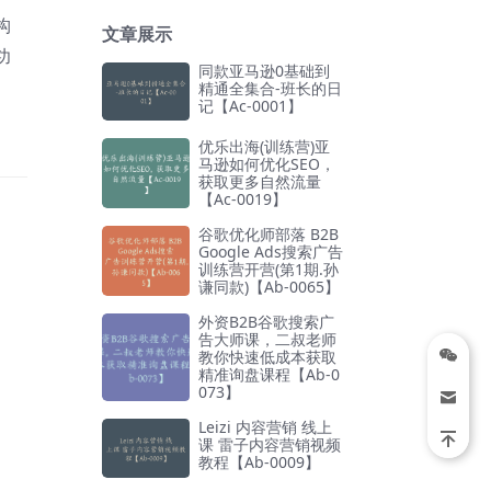
构
文章展示
功
同款亚马逊0基础到
精通全集合-班长的日
记【Ac-0001】
优乐出海(训练营)亚
马逊如何优化SEO，
获取更多自然流量
【Ac-0019】
谷歌优化师部落 B2B
Google Ads搜索广告
训练营开营(第1期.孙
谦同款)【Ab-0065】
外资B2B谷歌搜索广
告大师课，二叔老师
教你快速低成本获取
精准询盘课程【Ab-0
073】
Leizi 内容营销 线上
课 雷子内容营销视频
教程【Ab-0009】