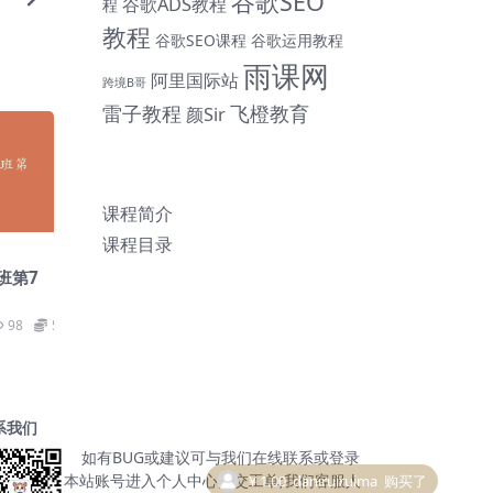
谷歌SEO
谷歌ADS教程
程
教程
谷歌SEO课程
谷歌运用教程
雨课网
阿里国际站
跨境B哥
雷子教程
飞橙教育
颜Sir
课程简介
课程目录
班第7
98
59
系我们
如有BUG或建议可与我们在线联系或登录
本站账号进入个人中心提交工单;我们客服人
￥1.00
daniruiruima
购买了