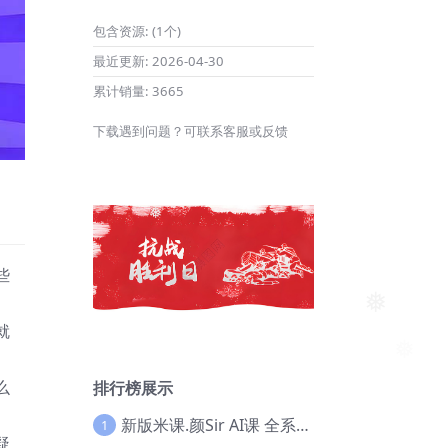
包含资源:
(1个)
最近更新:
2026-04-30
累计销量:
3665
下载遇到问题？可联系客服或反馈
❅
些
❅
就
么
排行榜展示
新版米课.颜Sir AI课 全系列实战教程，价值9800，跨境首选！【Ag-0052】
1
疑