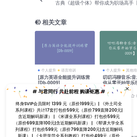
古典《超级个体》帮你成为职场高手【D
相关文章
个人提升
语言培训
个人提升
其他培
[原力英语全能提升训练营
叨叨冯聊音乐:
[Db-0009]
你从零开始学乐理
009】
1 月前
0
0
134
49
# 与君同行 共赴前程 购课钜惠 #
2 年前
0
终身SVIP会员限时 1399 元（原价1999元）| 《外土司全
系列课程》共计17套打包价599元（原价799直降200元|
含近期解码新课） | 《米课全系列课程》打包价599元
（原价699直降100元|含近期解码新课） | 《帮课大学全系
列课程》打包价599元（原价799直降200元|含近期解码
新课） | 《卡思学范全系列教程》打包价499元（原价