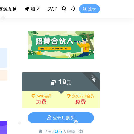
资源互换
加盟
SVIP
登录
❅
❅
❅
下载
19
元
SVIP会员
永久SVIP会员
免费
免费
登录后购买
❅
已有
3665
人解锁下载
❅