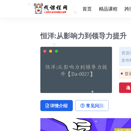
❅
❅
❅
首页
精品课程
跨
❅
❅
❅
❅
恒洋:从影响力到领导力提升【D
资源
❅
发布时
普
❅
详情介绍
常见问题
❅