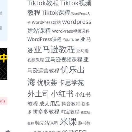
Tiktok教程
Tiktok视频
教程
Tiktok课程
处
WordPress大
wordpress
WordPress建站
学
服
建站课程
WordPress视频课程
亚马
WordPress课程
YouTube
亚马逊教程
逊
亚马逊
亚马逊视频课程
亚
视频教程
优乐出
马逊运营教程
海
优联荟
卡思学苑
小红书
外土司
小红书
(
0
)
教程
成人用品
抖音教程
拼多
拼多多教程
淘宝教程
多
独立站
米课
独立站课程
脸书教
教程