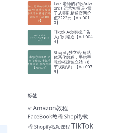
Leizi老师的谷歌Adw
ords 运营实操课 -雷
子从零到精通官网价
值2222元【Ab-001
0】
Tiktok Ads实操广告
入门到精通【Ad-004
4】
Shopify独立站-建站
体系化教程，手把手
教你搭建独立站（8
节视频课）【Aa-007
9】
标签
Amazon教程
AI
FaceBook教程
Shopify教
TikTok
程
Shopify视频课程