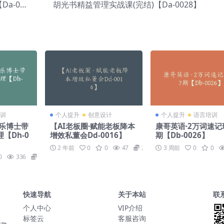
a-002
胡光书精益管理实战课(完结)【Da-0028】
6】
训
个人提升
创意设计
个人提升
语言培训
音乐博士带
【AI老板圈·赋能老板降本
康哥英语·2万词速记
【Dh-0
增效私董会Dd-0016】
期【Db-0026】
2 年前
0
0
47
29
3 周前
0
0
0
336
19
快速导航
关于本站
联
个人中心
VIP介绍
标签云
客服咨询