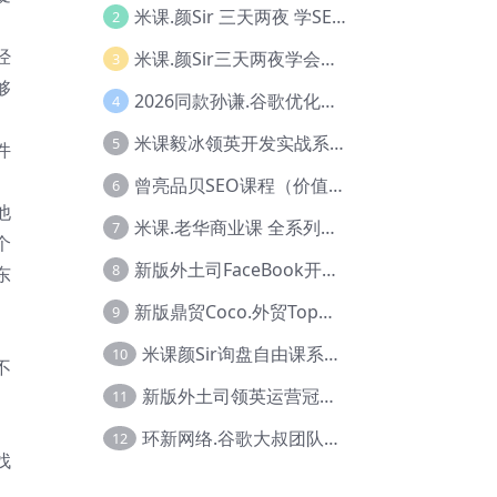
米课.颜Sir 三天两夜 学SEO系列教程，价值9600元，跨境人都在学 【Ag-0056】
2
经
米课.颜Sir三天两夜学会建站，价值6900，MI课甄选课程 【Ag-0055】
3
够
2026同款孙谦.谷歌优化师部落内部VIP实战教程|价值4999元全网独家解码（官方报名版本）【@034】
4
米课毅冰领英开发实战系列教程，价值3980，跨境必选【Ag-0049】
5
件
曾亮品贝SEO课程（价值：9800）品贝全系列教程 【Ab-0022】
6
他
米课.老华商业课 全系列实战教程，跨境电商必学，价值16900元【Ag-0053】
7
个
新版外土司FaceBook开发冠军全系列教程【Ab-0021】
8
东
新版鼎贸Coco.外贸Top业务课 (圈内首次独家解码|460节课)【Ag-0091】
9
米课颜Sir询盘自由课系列视频教程【Ag-0020】
10
不
新版外土司领英运营冠军【Ag-0047】
11
环新网络.谷歌大叔团队谷歌SEO实战教程【Ab-0024】
12
找