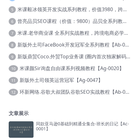
米课毅冰领英开发实战系列教程，价值3980，跨境必选【Ag-0049】
5
曾亮品贝SEO课程（价值：9800）品贝全系列教程 【Ab-0022】
6
米课.老华商业课 全系列实战教程，跨境电商必学，价值16900元【Ag-0053】
7
新版外土司FaceBook开发冠军全系列教程【Ab-0021】
8
新版鼎贸Coco.外贸Top业务课 (圈内首次独家解码|460节课)【Ag-0091】
9
米课颜Sir询盘自由课系列视频教程【Ag-0020】
10
新版外土司领英运营冠军【Ag-0047】
11
环新网络.谷歌大叔团队谷歌SEO实战教程【Ab-0024】
12
文章展示
同款亚马逊0基础到精通全集合-班长的日记【Ac-
0001】