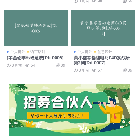
3 周前
98
59
个人提升
语言培训
个人提升
创意设计
[零基础学韩语速成[Db-0005]
黄小鑫零基础电商C4D实战班
第2期[Dd-0007]
3 周前
54
39
3 年前
57
39