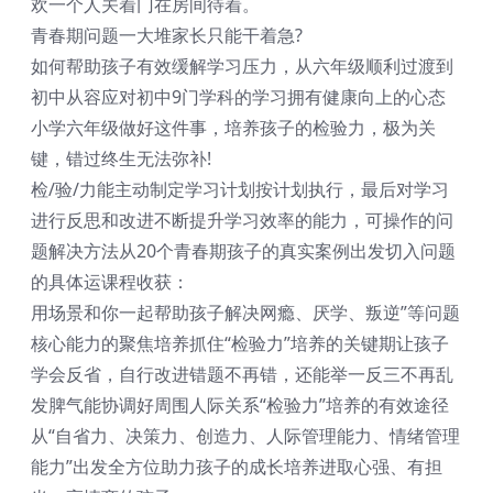
欢一个人关着门在房间待着。
青春期问题一大堆家长只能干着急?
如何帮助孩子有效缓解学习压力，从六年级顺利过渡到
初中从容应对初中9门学科的学习拥有健康向上的心态
小学六年级做好这件事，培养孩子的检验力，极为关
键，错过终生无法弥补!
检/验/力能主动制定学习计划按计划执行，最后对学习
进行反思和改进不断提升学习效率的能力，可操作的问
题解决方法从20个青春期孩子的真实案例出发切入问题
的具体运课程收获：
用场景和你一起帮助孩子解决网瘾、厌学、叛逆”等问题
核心能力的聚焦培养抓住“检验力”培养的关键期让孩子
学会反省，自行改进错题不再错，还能举一反三不再乱
发脾气能协调好周围人际关系“检验力”培养的有效途径
从“自省力、决策力、创造力、人际管理能力、情绪管理
能力”出发全方位助力孩子的成长培养进取心强、有担