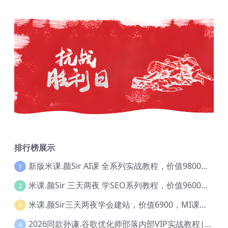
排行榜展示
新版米课.颜Sir AI课 全系列实战教程，价值9800，跨境首选！【Ag-0052】
1
米课.颜Sir 三天两夜 学SEO系列教程，价值9600元，跨境人都在学 【Ag-0056】
2
米课.颜Sir三天两夜学会建站，价值6900，MI课甄选课程 【Ag-0055】
3
2026同款孙谦.谷歌优化师部落内部VIP实战教程|价值4999元全网独家解码（官方报名版本）【@034】
4