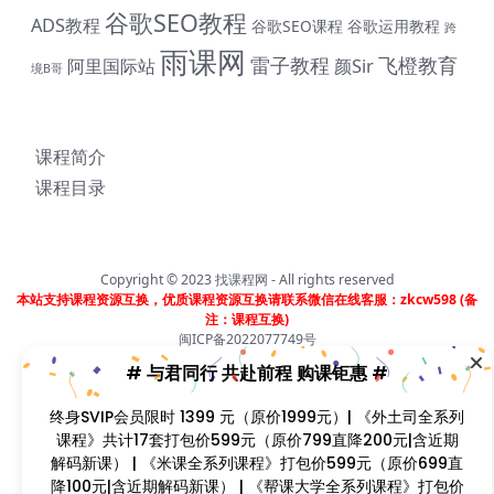
谷歌SEO教程
ADS教程
谷歌SEO课程
谷歌运用教程
跨
雨课网
雷子教程
飞橙教育
阿里国际站
颜Sir
境B哥
# 与君同行 共赴前程 购课钜惠 #
终身SVIP会员限时 1399 元（原价1999元）| 《外土司全
课程简介
系列课程》共计17套打包价599元（原价799直降200元|
含近期解码新课） | 《米课全系列课程》打包价599元
课程目录
（原价699直降100元|含近期解码新课） | 《帮课大学全系
列课程》打包价599元（原价799直降200元|含近期解码
新课） | 《卡思学范全系列教程》打包价499元（原价
799直降300元|含近期解码新课 | 凡单次购买课程原价超
Copyright © 2023
找课程网
- All rights reserved
过300元，享受原价7折购课钜惠！！
本站支持课程资源互换，优质课程资源互换请联系微信在线客服：zkcw598 (备
注：课程互换)
闽ICP备2022077749号
首页
分类
会员
我的