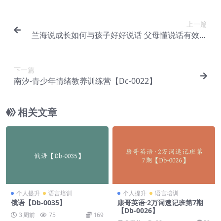
上一篇
兰海说成长如何与孩子好好说话 父母懂说话有效亲
子沟通【Dc-0020】
下一篇
南汐-青少年情绪教养训练营【Dc-0022】
相关文章
个人提升
语言培训
个人提升
语言培训
俄语【Db-0035】
康哥英语·2万词速记班第7期
【Db-0026】
3 周前
75
169