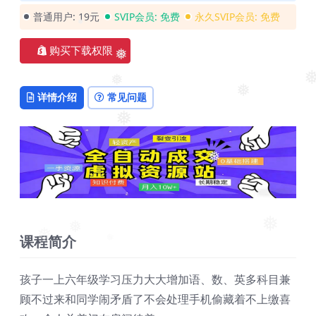
普通用户:
19元
SVIP会员:
免费
永久SVIP会员:
免费
❅
购买下载权限
❅
❅
详情介绍
常见问题
❅
❅
❅
❅
❅
❅
课程简介
❅
❅
❅
❅
孩子一上六年级学习压力大大增加语、数、英多科目兼
顾不过来和同学闹矛盾了不会处理手机偷藏着不上缴喜