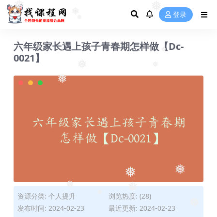
❅
❅
❅
❅
登录
❅
❅
六年级家长遇上孩子青春期怎样做【Dc-
0021】
❅
❅
❅
❅
❅
❅
❅
❅
资源分类:
个人提升
浏览热度: (28)
❅
❅
发布时间: 2024-02-23
最近更新: 2024-02-23
❅