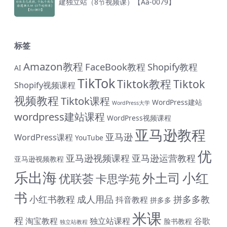
建独立站（8节视频课）【Aa-0079】
标签
Amazon教程
FaceBook教程
Shopify教程
AI
TikTok
Tiktok教程
Tiktok
Shopify视频课程
视频教程
Tiktok课程
WordPress建站
WordPress大学
wordpress建站课程
WordPress视频课程
亚马逊教程
亚马逊
WordPress课程
YouTube
优
亚马逊视频课程
亚马逊运营教程
亚马逊视频教程
乐出海
小红
外土司
优联荟
卡思学苑
书
小红书教程
成人用品
拼多多教
抖音教程
拼多多
米课
程
淘宝教程
独立站课程
谷歌
脸书教程
独立站教程