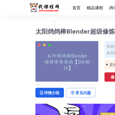
首页
精品课程
跨
❅
太阳鸽鸽棒Blender超级修炼
资源
发布时
❅
普
详情介绍
常见问题
❅
❅