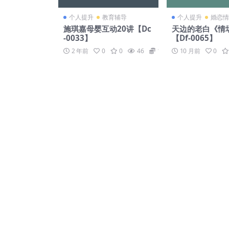
个人提升
教育辅导
个人提升
婚恋情
施琪嘉母婴互动20讲【Dc
天边的老白《情
-0033】
【Df-0065】
2 年前
0
0
46
19
10 月前
0