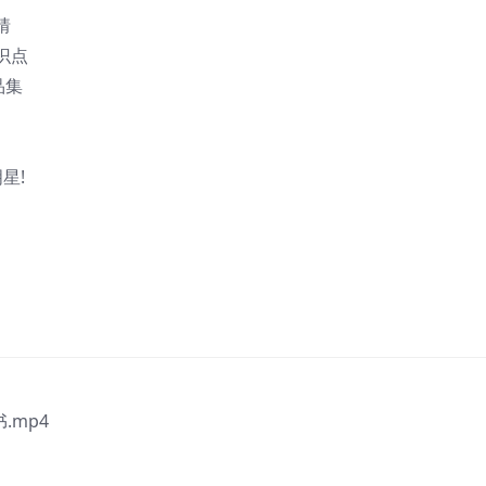
猜
识点
品集
星!
.mp4