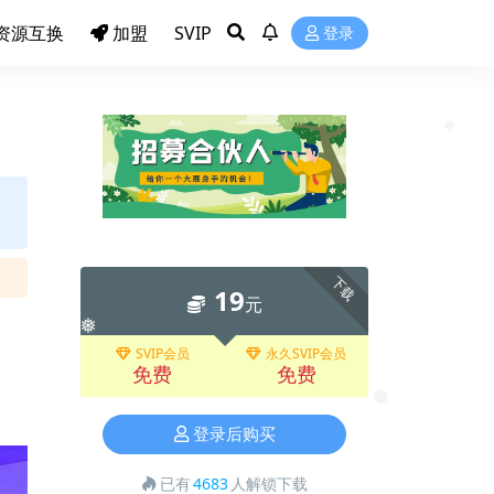
❅
资源互换
加盟
SVIP
登录
下载
19
元
SVIP会员
永久SVIP会员
免费
免费
❅
登录后购买
❅
已有
4683
人解锁下载