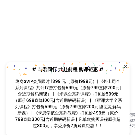
# 与君同行 共赴前程 购课钜惠 #
终身SVIP会员限时 1399 元（原价1999元）| 《外土司全
系列课程》共计17套打包价599元（原价799直降200元|
含近期解码新课） | 《米课全系列课程》打包价599元
（原价699直降100元|含近期解码新课） | 《帮课大学全系
列课程》打包价599元（原价799直降200元|含近期解码
新课） | 《卡思学范全系列教程》打包价499元（原价
找课程网（www.zhaokecheng.vip）是国内首家视频课程资
799直降300元|含近期解码新课 | 凡单次购买课程原价超
合平台，自2015年开设以来，历经九年风雨历程；本站长期致
过300元，享受原价7折购课钜惠！！
为广大的学习爱好者提供优质的视频课程资源，打造一站式学
台！