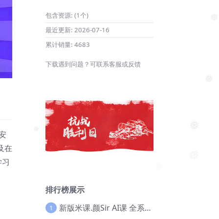
包含资源:
(1个)
❅
最近更新:
2026-07-16
累计销量:
4683
下载遇到问题？可联系客服或反馈
❅
、安
❅
❅
及在
学习
❅
排行榜展示
新版米课.颜Sir AI课 全系列实战教程，价值9800，跨境首选！【Ag-0052】
1