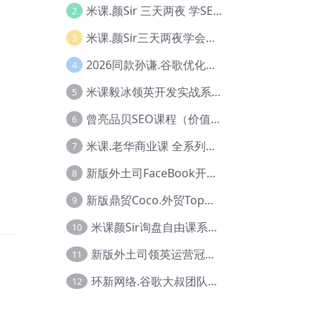
米课.颜Sir 三天两夜 学SEO系列教程，价值9600元，跨境人都在学 【Ag-0056】
2
米课.颜Sir三天两夜学会建站，价值6900，MI课甄选课程 【Ag-0055】
3
2026同款孙谦.谷歌优化师部落内部VIP实战教程|价值4999元全网独家解码（官方报名版本）【@034】
4
米课毅冰领英开发实战系列教程，价值3980，跨境必选【Ag-0049】
5
曾亮品贝SEO课程（价值：9800）品贝全系列教程 【Ab-0022】
6
米课.老华商业课 全系列实战教程，跨境电商必学，价值16900元【Ag-0053】
7
新版外土司FaceBook开发冠军全系列教程【Ab-0021】
8
新版鼎贸Coco.外贸Top业务课 (圈内首次独家解码|460节课)【Ag-0091】
9
米课颜Sir询盘自由课系列视频教程【Ag-0020】
10
新版外土司领英运营冠军【Ag-0047】
11
环新网络.谷歌大叔团队谷歌SEO实战教程【Ab-0024】
12