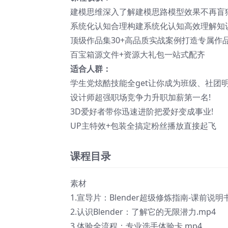
建模思维深入了解建模思路模型效果不再盲
系统化认知合理构建系统化认知高效理解知
顶级作品集30+高品质实战案例打造专属作
百宝箱源文件+资源大礼包一站式配齐
适合人群：
学生党炫酷技能全get让你成为班级、社团明
设计师超强职场竞争力升职加薪第一名!
3D爱好者带你迅速进阶把爱好变成事业!
UP主特效+包装全搞定粉丝播放直接起飞
课程目录
素材
1.宣导片：Blender超级修炼指南-课前说明书
2.认识Blender：了解它的无限潜力.mp4
3.体验全流程：专业选手体验卡.mp4