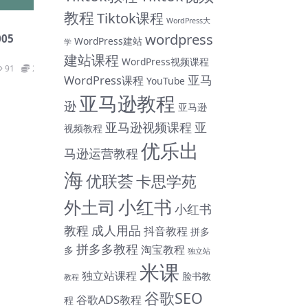
教程
Tiktok课程
WordPress大
wordpress
05
WordPress建站
学
建站课程
WordPress视频课程
91
29
亚马
WordPress课程
YouTube
亚马逊教程
逊
亚马逊
亚马逊视频课程
亚
视频教程
优乐出
马逊运营教程
海
优联荟
卡思学苑
小红书
外土司
小红书
教程
成人用品
抖音教程
拼多
拼多多教程
淘宝教程
多
独立站
米课
独立站课程
脸书教
教程
谷歌SEO
谷歌ADS教程
程