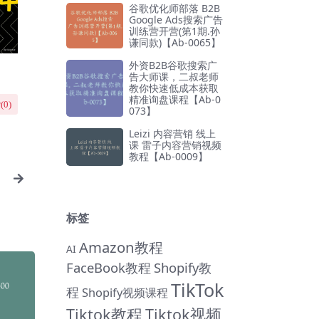
谷歌优化师部落 B2B
Google Ads搜索广告
训练营开营(第1期.孙
谦同款)【Ab-0065】
外资B2B谷歌搜索广
告大师课，二叔老师
教你快速低成本获取
精准询盘课程【Ab-0
(
0
)
073】
Leizi 内容营销 线上
课 雷子内容营销视频
教程【Ab-0009】
标签
Amazon教程
AI
FaceBook教程
Shopify教
TikTok
程
Shopify视频课程
Tiktok教程
Tiktok视频