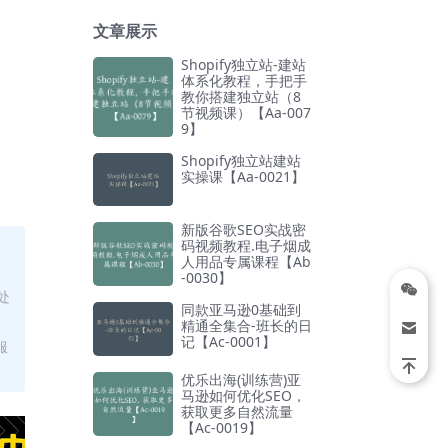
文章展示
Shopify独立站-建站
体系化教程，手把手
教你搭建独立站（8
节视频课）【Aa-007
9】
Shopify独立站建站
实操课【Aa-0021】
新版谷歌SEO实战密
码视频教程.电子烟成
人用品专属课程【Ab
-0030】
处
同款亚马逊0基础到
精通全集合-班长的日
记【Ac-0001】
服
优乐出海(训练营)亚
马逊如何优化SEO，
获取更多自然流量
【Ac-0019】