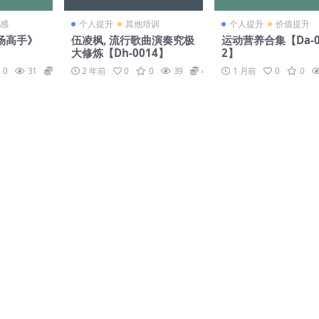
感
个人提升
其他培训
个人提升
价值提升
场高手》
伍凌枫, 流行歌曲演奏究极
运动营养合集【Da-0
大修炼【Dh-0014】
2】
0
31
99
2 年前
0
0
39
49
1 月前
0
0