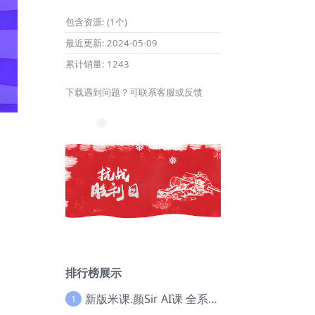
❅
包含资源:
(1个)
最近更新:
2024-05-09
累计销量:
1243
下载遇到问题？可联系客服或反馈
❅
❅
❅
排行榜展示
新版米课.颜Sir AI课 全系列实战教程，价值9800，跨境首选！【Ag-0052】
1