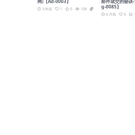
网)【Ad-0003】
邮件成交的秘诀-
g-0085】
3 年前
1
0
106
59
6 月前
0