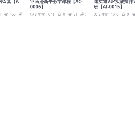
第5套【A
亚马逊新手必学课程【Ac-
速卖通VIP实战操作
0006】
班【Af-0015】
1
450
139
3 年前
1
0
81
39
2 年前
0
0