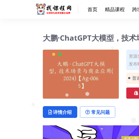
首页
精品课程
跨
大鹏·ChatGPT大模型，技术场
❅
❅
资源
❅
发布时
❅
普
❅
❅
详情介绍
常见问题
❅
❅