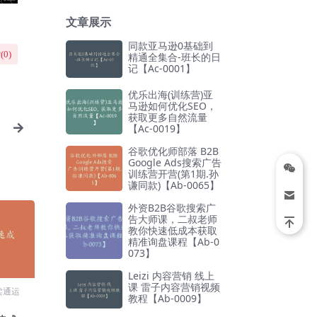
文章展示
同款亚马逊0基础到
(
0
)
精通全集合-班长的日
记【Ac-0001】
优乐出海(训练营)亚
马逊如何优化SEO，
获取更多自然流量
【Ac-0019】
谷歌优化师部落 B2B
Google Ads搜索广告
训练营开营(第1期.孙
谦同款)【Ab-0065】
外资B2B谷歌搜索广
告大师课，二叔老师
教你快速低成本获取
精准询盘课程【Ab-0
073】
Leizi 内容营销 线上
课 雷子内容营销视频
卖通运
教程【Ab-0009】