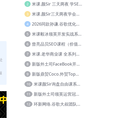
米课.颜Sir 三天两夜 学SEO系列教程，价值9600元，跨境人都在学 【Ag-0056】
2
米课.颜Sir三天两夜学会建站，价值6900，MI课甄选课程 【Ag-0055】
3
2026同款孙谦.谷歌优化师部落内部VIP实战教程|价值4999元全网独家解码（官方报名版本）【@034】
4
米课毅冰领英开发实战系列教程，价值3980，跨境必选【Ag-0049】
5
曾亮品贝SEO课程（价值：9800）品贝全系列教程 【Ab-0022】
6
米课.老华商业课 全系列实战教程，跨境电商必学，价值16900元【Ag-0053】
7
处
新版外土司FaceBook开发冠军全系列教程【Ab-0021】
8
服
新版鼎贸Coco.外贸Top业务课 (圈内首次独家解码|460节课)【Ag-0091】
9
米课颜Sir询盘自由课系列视频教程【Ag-0020】
10
新版外土司领英运营冠军【Ag-0047】
11
环新网络.谷歌大叔团队谷歌SEO实战教程【Ab-0024】
12