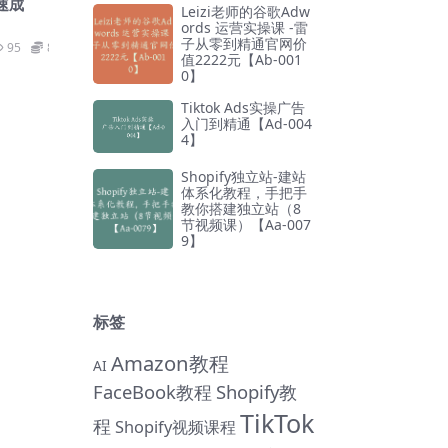
速成
Leizi老师的谷歌Adw
ords 运营实操课 -雷
子从零到精通官网价
95
89
值2222元【Ab-001
0】
Tiktok Ads实操广告
入门到精通【Ad-004
4】
Shopify独立站-建站
体系化教程，手把手
教你搭建独立站（8
节视频课）【Aa-007
9】
标签
Amazon教程
AI
FaceBook教程
Shopify教
TikTok
程
Shopify视频课程