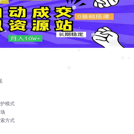
❅
❅
❅
❅
❅
现
❅
态
防护模式
市场
搜索方式
力