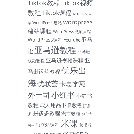
Tiktok教程
Tiktok视频
教程
Tiktok课程
WordPress大
wordpress
WordPress建站
学
建站课程
WordPress视频课程
亚马
WordPress课程
YouTube
亚马逊教程
逊
亚马逊
亚马逊视频课程
亚
视频教程
优乐出
马逊运营教程
海
优联荟
卡思学苑
小红书
外土司
小红书
教程
成人用品
抖音教程
拼多
拼多多教程
淘宝教程
多
独立站
米课
独立站课程
脸书教
教程