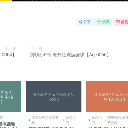
分享
收藏
点赞
上一篇
下一篇
0064】
跨境小P哥·海外社媒运营课【Ag-0066】
商
亚马逊开店运营教
跨境电
跨境电
阿里国际/速
程
商
商
营教程
外贸电话和