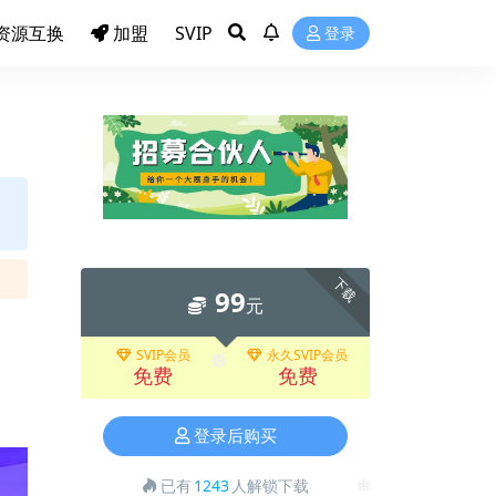
❅
资源互换
加盟
SVIP
登录
❅
下载
99
元
SVIP会员
永久SVIP会员
免费
免费
❅
登录后购买
已有
1243
人解锁下载