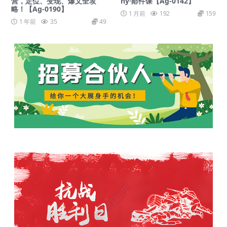
营，定位、变现、爆文全攻
ny·邮件课【Ag-0142】
略！【Ag-0190】
1 月前
192
159
1 年前
35
49