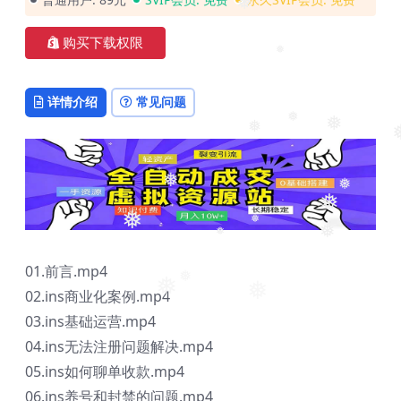
❅
购买下载权限
❅
详情介绍
常见问题
❅
❅
❅
❅
❅
❅
❅
❅
❅
❅
❅
01.前言.mp4
❅
02.ins商业化案例.mp4
❅
❅
03.ins基础运营.mp4
04.ins无法注册问题解决.mp4
05.ins如何聊单收款.mp4
06.ins养号和封禁的问题.mp4