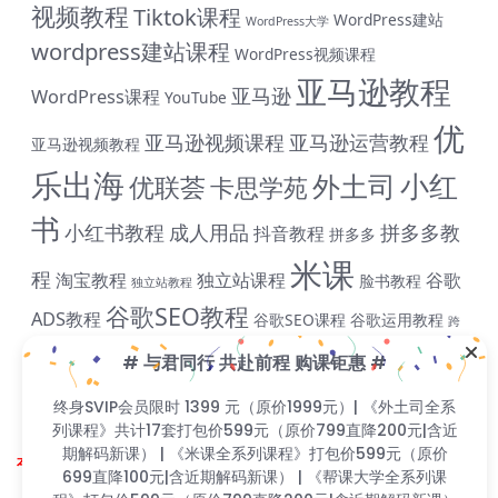
视频教程
Tiktok课程
WordPress建站
WordPress大学
wordpress建站课程
WordPress视频课程
亚马逊教程
亚马逊
WordPress课程
YouTube
优
亚马逊视频课程
亚马逊运营教程
亚马逊视频教程
乐出海
小红
外土司
优联荟
卡思学苑
书
小红书教程
成人用品
拼多多教
抖音教程
拼多多
# 与君同行 共赴前程 购课钜惠 #
米课
程
淘宝教程
独立站课程
谷歌
脸书教程
独立站教程
终身SVIP会员限时 1399 元（原价1999元）| 《外土司全
谷歌SEO教程
ADS教程
系列课程》共计17套打包价599元（原价799直降200元|
谷歌SEO课程
谷歌运用教程
跨
含近期解码新课） | 《米课全系列课程》打包价599元
雨课网
雷子教程
飞橙教育
阿里国际站
颜Sir
（原价699直降100元|含近期解码新课） | 《帮课大学全系
境B哥
列课程》打包价599元（原价799直降200元|含近期解码
新课） | 《卡思学范全系列教程》打包价499元（原价
799直降300元|含近期解码新课 | 凡单次购买课程原价超
Copyright © 2023
找课程网
- All rights reserved
过300元，享受原价7折购课钜惠！！
本站支持课程资源互换，优质课程资源互换请联系微信在线客服：zkcw598 (备
注：课程互换)