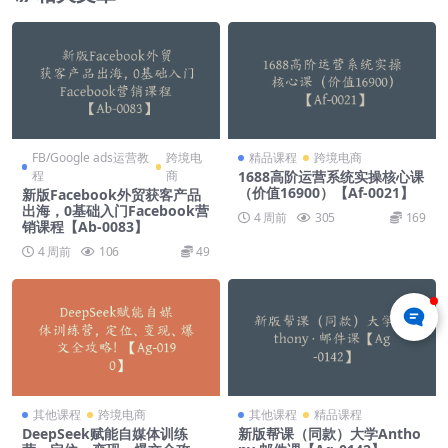
FB/Google ads运营教
跨境电
精品课程
跨境电商
程
商
1688高阶运营系统实操核心课
（价值16900）【Af-0021】
新版Facebook外贸获客产品
出海，0基础入门Facebook营
4 周前
305
169
销课程【Ab-0083】
4 周前
106
49
其他课程
跨境电商
其他课程
精品课程
DeepSeek赋能自媒体训练
新版帮课（同款）大学Antho