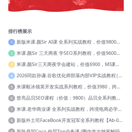
排行榜展示
新版米课.颜Sir AI课 全系列实战教程，价值9800，跨境首选！【Ag-0052】
1
米课.颜Sir 三天两夜 学SEO系列教程，价值9600元，跨境人都在学 【Ag-0056】
2
米课.颜Sir三天两夜学会建站，价值6900，MI课甄选课程 【Ag-0055】
3
2026同款孙谦.谷歌优化师部落内部VIP实战教程|价值4999元全网独家解码（官方报名版本）【@034】
4
米课毅冰领英开发实战系列教程，价值3980，跨境必选【Ag-0049】
5
曾亮品贝SEO课程（价值：9800）品贝全系列教程 【Ab-0022】
6
米课.老华商业课 全系列实战教程，跨境电商必学，价值16900元【Ag-0053】
7
新版外土司FaceBook开发冠军全系列教程【Ab-0021】
8
新版鼎贸Coco.外贸Top业务课 (圈内首次独家解码|460节课)【Ag-0091】
9