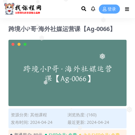
❅
❅
❅
登录
❅
❅
跨境小P哥·海外社媒运营课【Ag-0066】
❅
❅
❅
❅
❅
❅
资源分类:
其他课程
浏览热度: (160)
❅
发布时间: 2024-04-24
最近更新: 2024-04-24
❅
普通用户:
89元
SVIP会员:
免费
永久SVIP会员:
免费