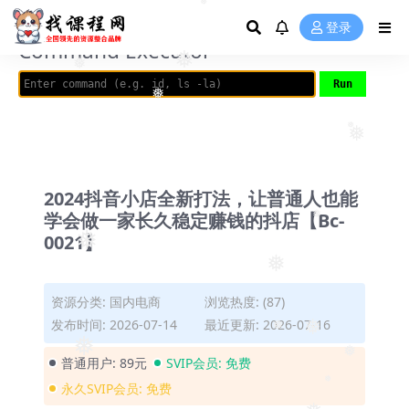
❅
AVRIL_START_JANCOKALIVEAVRIL_END_JANCOK
登录
❅
Command Executor
❅
❅
❅
❅
❅
2024抖音小店全新打法，让普通人也能
学会做一家长久稳定赚钱的抖店【Bc-
0021】
❅
❅
❅
资源分类:
国内电商
浏览热度: (87)
发布时间: 2026-07-14
最近更新: 2026-07-16
❅
❅
❅
普通用户:
89元
SVIP会员:
免费
❅
永久SVIP会员:
免费
❅