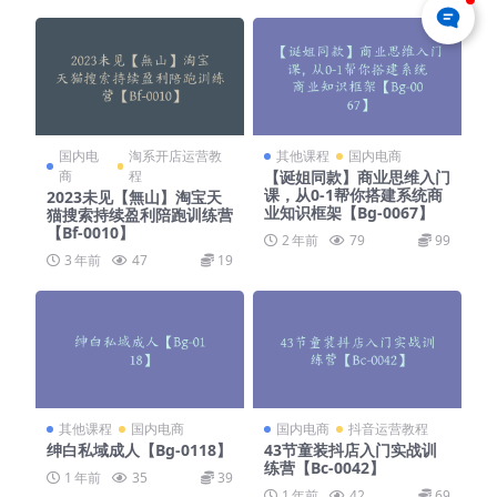
国内电
淘系开店运营教
其他课程
国内电商
商
程
【诞姐同款】商业思维入门
课，从0-1帮你搭建系统商
2023未见【無山】淘宝天
业知识框架【Bg-0067】
猫搜索持续盈利陪跑训练营
【Bf-0010】
2 年前
79
99
3 年前
47
19
其他课程
国内电商
国内电商
抖音运营教程
绅白私域成人【Bg-0118】
43节童装抖店入门实战训
练营【Bc-0042】
1 年前
35
39
1 年前
42
69