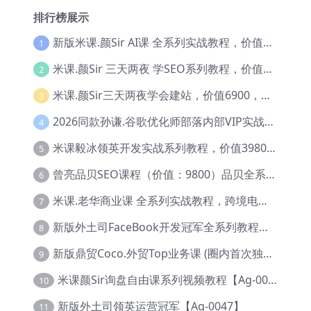
排行榜展示
新版米课.颜Sir AI课 全系列实战教程，价值9800，跨境首选！【Ag-0052】
1
米课.颜Sir 三天两夜 学SEO系列教程，价值9600元，跨境人都在学 【Ag-0056】
2
米课.颜Sir三天两夜学会建站，价值6900，MI课甄选课程 【Ag-0055】
3
2026同款孙谦.谷歌优化师部落内部VIP实战教程|价值4999元全网独家解码（官方报名版本）【@034】
4
米课毅冰领英开发实战系列教程，价值3980，跨境必选【Ag-0049】
5
曾亮品贝SEO课程（价值：9800）品贝全系列教程 【Ab-0022】
6
米课.老华商业课 全系列实战教程，跨境电商必学，价值16900元【Ag-0053】
7
新版外土司FaceBook开发冠军全系列教程【Ab-0021】
8
新版鼎贸Coco.外贸Top业务课 (圈内首次独家解码|460节课)【Ag-0091】
9
米课颜Sir询盘自由课系列视频教程【Ag-0020】
10
新版外土司领英运营冠军【Ag-0047】
11