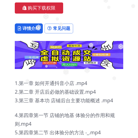
❅
购买下载权限
❅
❅
❅
❅
详情介绍
常见问题
❅
❅
❅
❅
❅
❅
❅
1.第一章 如何开通抖音小店 .mp4
❅
❅
2.第二章 开店后必做的基础设置.mp4
3.第三章 基本功 店铺后台主要功能概述 .mp4
4.第四章第一节 店铺的地基 体验分的作用和规
则.mp4
5.第四章第二节 出体验分的方法 -_.mp4