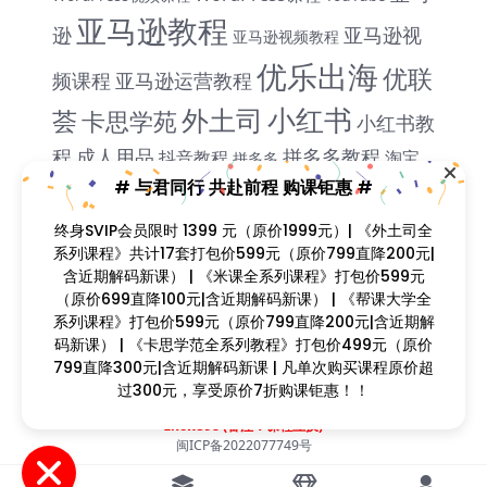
亚马逊教程
逊
亚马逊视
亚马逊视频教程
优乐出海
优联
频课程
亚马逊运营教程
小红书
外土司
荟
卡思学苑
小红书教
程
成人用品
拼多多教程
抖音教程
淘宝
拼多多
米课
# 与君同行 共赴前程 购课钜惠 #
教程
独立站课程
谷歌
脸书教程
独立站教程
谷歌SEO教程
终身SVIP会员限时 1399 元（原价1999元）| 《外土司全
ADS教程
谷歌SEO课程
谷歌运用
系列课程》共计17套打包价599元（原价799直降200元|
雨课网
雷子教程
含近期解码新课） | 《米课全系列课程》打包价599元
阿里国际站
颜
教程
跨境B哥
（原价699直降100元|含近期解码新课） | 《帮课大学全
飞橙教育
Sir
系列课程》打包价599元（原价799直降200元|含近期解
码新课） | 《卡思学范全系列教程》打包价499元（原价
799直降300元|含近期解码新课 | 凡单次购买课程原价超
Copyright © 2023
找课程网
- All rights reserved
过300元，享受原价7折购课钜惠！！
本站支持课程资源互换，优质课程资源互换请联系微信在线客服：
zkcw598 (备注：课程互换)
闽ICP备2022077749号