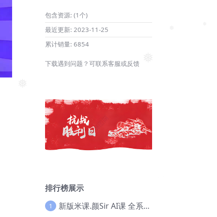
包含资源:
(1个)
最近更新:
2023-11-25
❅
累计销量:
6854
❅
下载遇到问题？可联系客服或反馈
❅
❅
排行榜展示
新版米课.颜Sir AI课 全系列实战教程，价值9800，跨境首选！【Ag-0052】
1