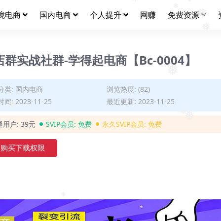
境电商
国内电商
个人提升
网赚
免费资源
❅
❅
❅
❅
群实战社群-学得起电商【Bc-0004】
❅
分类:
国内电商
浏览热度: (82)
间: 2023-11-25
最近更新: 2023-11-25
通用户:
39元
SVIP会员:
免费
永久SVIP会员:
免费
❅
❅
购买下载权限
❅