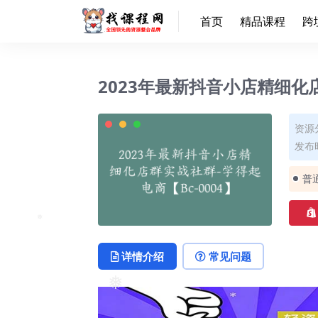
❅
首页
精品课程
跨
❅
2023年最新抖音小店精细化店
资源
发布时
❅
普
❅
详情介绍
常见问题
❅