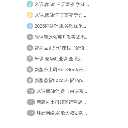
米课.颜Sir 三天两夜 学SEO系列教程，价值9600元，跨境人都在学 【Ag-0056】
2
米课.颜Sir三天两夜学会建站，价值6900，MI课甄选课程 【Ag-0055】
3
2026同款孙谦.谷歌优化师部落内部VIP实战教程|价值4999元全网独家解码（官方报名版本）【@034】
4
米课毅冰领英开发实战系列教程，价值3980，跨境必选【Ag-0049】
5
曾亮品贝SEO课程（价值：9800）品贝全系列教程 【Ab-0022】
6
米课.老华商业课 全系列实战教程，跨境电商必学，价值16900元【Ag-0053】
7
新版外土司FaceBook开发冠军全系列教程【Ab-0021】
8
新版鼎贸Coco.外贸Top业务课 (圈内首次独家解码|460节课)【Ag-0091】
9
米课颜Sir询盘自由课系列视频教程【Ag-0020】
10
新版外土司领英运营冠军【Ag-0047】
11
环新网络.谷歌大叔团队谷歌SEO实战教程【Ab-0024】
12