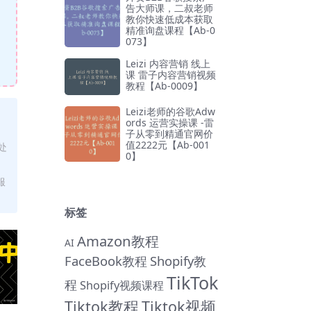
告大师课，二叔老师
教你快速低成本获取
精准询盘课程【Ab-0
073】
Leizi 内容营销 线上
课 雷子内容营销视频
教程【Ab-0009】
Leizi老师的谷歌Adw
ords 运营实操课 -雷
子从零到精通官网价
值2222元【Ab-001
处
0】
服
标签
Amazon教程
AI
FaceBook教程
Shopify教
TikTok
程
Shopify视频课程
Tiktok教程
Tiktok视频