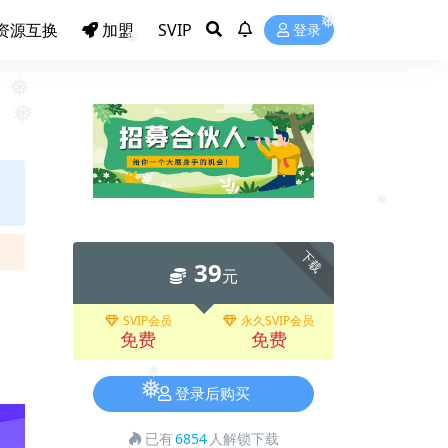
资源互换
加盟
SVIP
登录
❅
❅
❅
❅
❅
❅
下载
39
元
SVIP会员
永久SVIP会员
免费
免费
登录后购买
❅
❅
已有
6854
人解锁下载