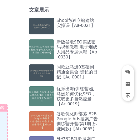
文章展示
Shopify独立站建站
实操课【Aa-0021】
新版谷歌SEO实战密
码视频教程.电子烟成
人用品专属课程【Ab
-0030】
同款亚马逊0基础到
精通全集合-班长的日
记【Ac-0001】
优乐出海(训练营)亚
马逊如何优化SEO，
获取更多自然流量
【Ac-0019】
内容
谷歌优化师部落 B2B
Google Ads搜索广告
训练营开营(第1期.孙
谦同款)【Ab-0065】
外资B2B谷歌搜索广