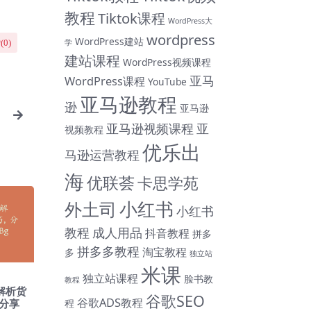
教程
Tiktok课程
WordPress大
wordpress
WordPress建站
学
(
0
)
建站课程
WordPress视频课程
亚马
WordPress课程
YouTube
亚马逊教程
逊
亚马逊
亚马逊视频课程
亚
视频教程
优乐出
马逊运营教程
海
优联荟
卡思学苑
小红书
外土司
小红书
教程
成人用品
抖音教程
拼多
拼多多教程
淘宝教程
多
独立站
米课
独立站课程
脸书教
教程
:解析货
谷歌SEO
谷歌ADS教程
程
分享