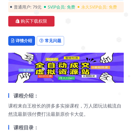
❅
普通用户:
79元
SVIP会员:
免费
永久SVIP会员:
免费
❅
❅
购买下载权限
❅
详情介绍
常见问题
❅
❅
❅
❅
❅
课程介绍：
❅
课程来自王校长的拼多多实操课程，万人团玩法截流自
然流最新强付费打法最新原价卡大促。
课程目录：