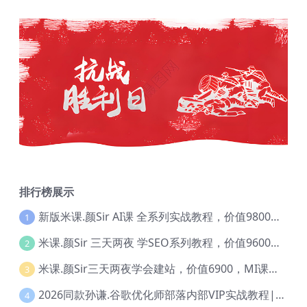
排行榜展示
新版米课.颜Sir AI课 全系列实战教程，价值9800，跨境首选！【Ag-0052】
1
米课.颜Sir 三天两夜 学SEO系列教程，价值9600元，跨境人都在学 【Ag-0056】
2
米课.颜Sir三天两夜学会建站，价值6900，MI课甄选课程 【Ag-0055】
3
2026同款孙谦.谷歌优化师部落内部VIP实战教程|价值4999元全网独家解码（官方报名版本）【@034】
4