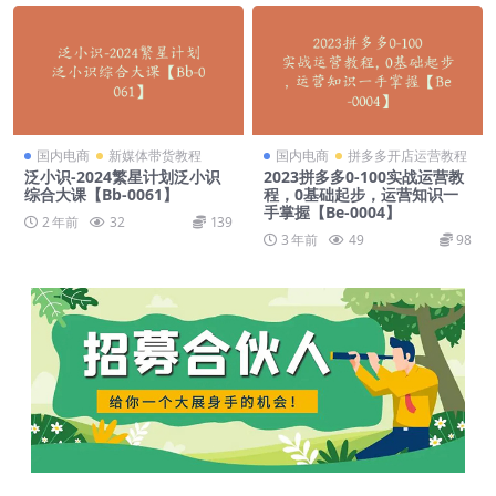
国内电商
新媒体带货教程
国内电商
拼多多开店运营教程
泛小识-2024繁星计划泛小识
2023拼多多0-100实战运营教
综合大课【Bb-0061】
程，0基础起步，运营知识一
手掌握【Be-0004】
2 年前
32
139
3 年前
49
98