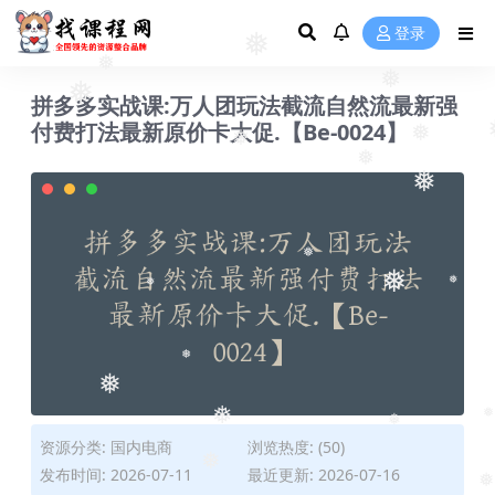
❅
登录
❅
❅
拼多多实战课:万人团玩法截流自然流最新强
❅
❅
付费打法最新原价卡大促.【Be-0024】
❅
❅
❅
❅
❅
❅
❅
❅
❅
❅
❅
❅
❅
资源分类:
国内电商
浏览热度: (50)
发布时间: 2026-07-11
最近更新: 2026-07-16
❅