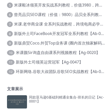
米课毅冰领英开发实战系列教程，价值3980，跨境必选【Ag-0049】
5
曾亮品贝SEO课程（价值：9800）品贝全系列教程 【Ab-0022】
6
米课.老华商业课 全系列实战教程，跨境电商必学，价值16900元【Ag-0053】
7
新版外土司FaceBook开发冠军全系列教程【Ab-0021】
8
新版鼎贸Coco.外贸Top业务课 (圈内首次独家解码|460节课)【Ag-0091】
9
米课颜Sir询盘自由课系列视频教程【Ag-0020】
10
新版外土司领英运营冠军【Ag-0047】
11
环新网络.谷歌大叔团队谷歌SEO实战教程【Ab-0024】
12
文章展示
同款亚马逊0基础到精通全集合-班长的日记【Ac-
0001】