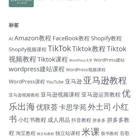
标签
Amazon教程
FaceBook教程
Shopify教程
AI
TikTok
Tiktok教程
Tiktok
Shopify视频课程
视频教程
Tiktok课程
WordPress建站
WordPress大学
wordpress建站课程
WordPress视频课程
亚马逊教程
亚马逊
WordPress课程
YouTube
优
亚马逊视频课程
亚马逊运营教程
亚马逊视频教程
乐出海
小红
外土司
优联荟
卡思学苑
书
小红书教程
成人用品
拼多多教
抖音教程
拼多多
米课
程
淘宝教程
独立站课程
谷歌
脸书教程
独立站教程