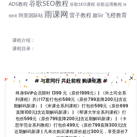
谷歌SEO教程
ADS教程
谷歌SEO课程
谷歌运用教程
跨
雨课网
雷子教程
飞橙教育
阿里国际站
颜Sir
境B哥
课程介绍：
课程目录：
# 与君同行 共赴前程 购课钜惠 #
Copyright © 2023
找课程网
- All rights reserved
终身SVIP会员限时 1399 元（原价1999元）| 《外土司全系
本站支持课程资源互换，优质课程资源互换请联系微信在线客服：zkcw598 (备
列课程》共计17套打包价599元（原价799直降200元|含近
注：课程互换)
期解码新课） | 《米课全系列课程》打包价599元（原价
闽ICP备2022077749号
699直降100元|含近期解码新课） | 《帮课大学全系列课
程》打包价599元（原价799直降200元|含近期解码新课）
| 《卡思学范全系列教程》打包价499元（原价799直降300
元|含近期解码新课 | 凡单次购买课程原价超过300元，享受
原价7折购课钜惠！！