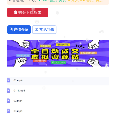
❅
购买下载权限
❅
❅
详情介绍
常见问题
❅
❅
❅
❅
❅
❅
❅
❅
❅
❅
❅
❅