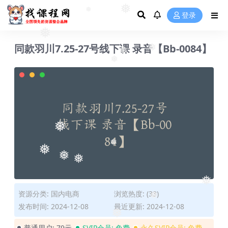
❅
登录
❅
❅
❅
同款羽川7.25-27号线下课 录音【Bb-0084】
❅
❅
❅
❅
❅
❅
❅
❅
❅
资源分类:
国内电商
浏览热度: (33)
❅
发布时间: 2024-12-08
最近更新: 2024-12-08
❅
普通用户:
79元
SVIP会员:
免费
永久SVIP会员:
免费