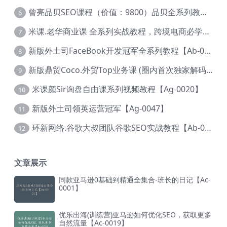
曾亮品贝SEO课程（价值：9800）品贝全系列教程 【Ab-0022】
6
米课.老华商业课 全系列实战教程，跨境电商必学，价值16900元【Ag-0053】
7
新版外土司FaceBook开发冠军全系列教程【Ab-0021】
8
新版鼎贸Coco.外贸Top业务课 (圈内首次独家解码|460节课)【Ag-0091】
9
米课颜Sir询盘自由课系列视频教程【Ag-0020】
10
新版外土司领英运营冠军【Ag-0047】
11
环新网络.谷歌大叔团队谷歌SEO实战教程【Ab-0024】
12
文章展示
同款亚马逊0基础到精通全集合-班长的日记【Ac-
0001】
优乐出海(训练营)亚马逊如何优化SEO，获取更多
自然流量【Ac-0019】