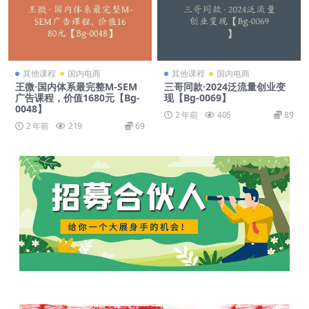
其他课程
国内电商
其他课程
国内电商
王微·国内体系最完整M-SEM
三哥同款·2024泛流量创业变
广告课程，价值1680元【Bg-
现【Bg-0069】
0048】
2 年前
405
89
2 年前
219
69