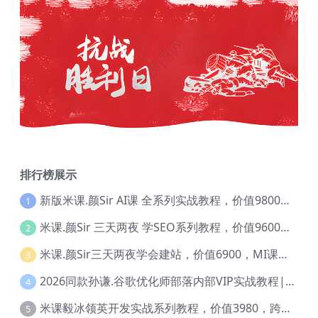
排行榜展示
新版米课.颜Sir AI课 全系列实战教程，价值9800，跨境首选！【Ag-0052】
1
米课.颜Sir 三天两夜 学SEO系列教程，价值9600元，跨境人都在学 【Ag-0056】
2
米课.颜Sir三天两夜学会建站，价值6900，MI课甄选课程 【Ag-0055】
3
2026同款孙谦.谷歌优化师部落内部VIP实战教程|价值4999元全网独家解码（官方报名版本）【@034】
4
米课毅冰领英开发实战系列教程，价值3980，跨境必选【Ag-0049】
5