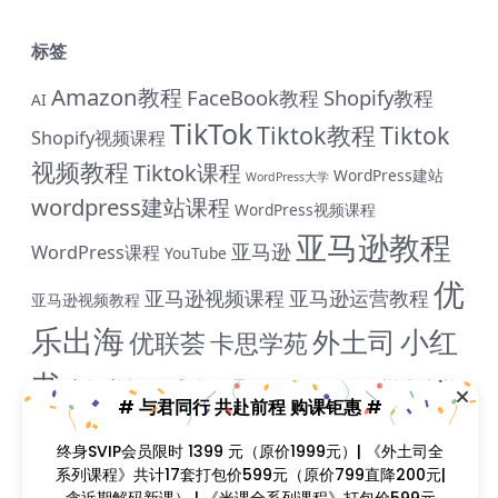
标签
Amazon教程
FaceBook教程
Shopify教程
AI
TikTok
Tiktok教程
Tiktok
Shopify视频课程
视频教程
Tiktok课程
WordPress建站
WordPress大学
wordpress建站课程
WordPress视频课程
亚马逊教程
亚马逊
WordPress课程
YouTube
优
亚马逊视频课程
亚马逊运营教程
亚马逊视频教程
乐出海
小红
外土司
优联荟
卡思学苑
书
小红书教程
成人用品
拼多多教
抖音教程
拼多多
# 与君同行 共赴前程 购课钜惠 #
米课
程
淘宝教程
独立站课程
谷歌
脸书教程
独立站教程
终身SVIP会员限时 1399 元（原价1999元）| 《外土司全
谷歌SEO教程
ADS教程
系列课程》共计17套打包价599元（原价799直降200元|
谷歌SEO课程
谷歌运用教程
跨