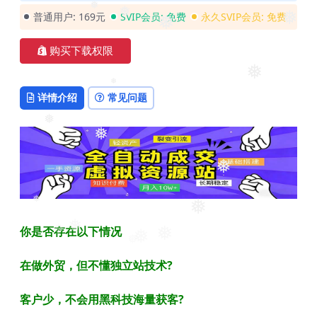
❅
❅
普通用户:
169元
SVIP会员:
免费
永久SVIP会员:
免费
❅
❅
❅
❅
❅
购买下载权限
❅
详情介绍
常见问题
❅
❅
❅
❅
❅
❅
你是否存在以下情况
❅
❅
❅
❅
在做外贸，但不懂独立站技术?
客户少，不会用黑科技海量获客?