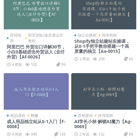
跨境电
阿里国际/速卖通运营
独立站教程
跨境电商
商
教程
Shopify独立站建站实操课，
从0-1手把手教你搭建一个高
阿里巴巴 外贸出口详解30节，
质量的独立【Aa-0015】
小白0基础进击外贸达人 (业仔
外贸)【Af-0026】
3 周前
209
69
4 周前
102
99
精品课程
网赚
其他课程
跨境电商
成人用品独立站从0-1入门【F-
AI学长小林·解锁AI魔力【Ag-
0008】
0069】
4 周前
945
139
2 年前
102
89