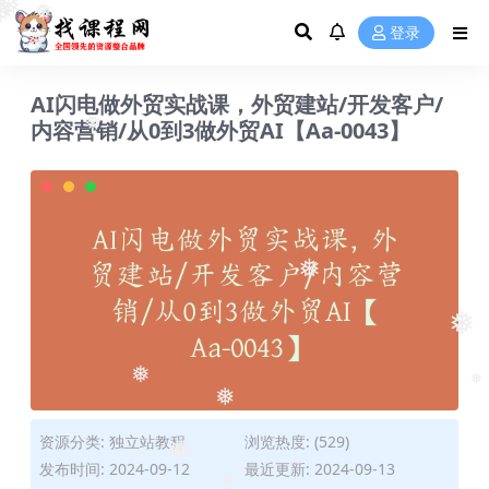
❅
登录
❅
❅
❅
AI闪电做外贸实战课，外贸建站/开发客户/
内容营销/从0到3做外贸AI【Aa-0043】
❅
❅
❅
❅
❅
❅
资源分类:
独立站教程
浏览热度: (529)
发布时间: 2024-09-12
最近更新: 2024-09-13
❅