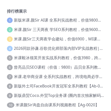
排行榜展示
新版米课.颜Sir AI课 全系列实战教程，价值9800，跨境首选！【Ag-0052】
1
米课.颜Sir 三天两夜 学SEO系列教程，价值9600元，跨境人都在学 【Ag-0056】
2
米课.颜Sir三天两夜学会建站，价值6900，MI课甄选课程 【Ag-0055】
3
2026同款孙谦.谷歌优化师部落内部VIP实战教程|价值4999元全网独家解码（官方报名版本）【@034】
4
米课毅冰领英开发实战系列教程，价值3980，跨境必选【Ag-0049】
5
曾亮品贝SEO课程（价值：9800）品贝全系列教程 【Ab-0022】
6
米课.老华商业课 全系列实战教程，跨境电商必学，价值16900元【Ag-0053】
7
新版外土司FaceBook开发冠军全系列教程【Ab-0021】
8
新版鼎贸Coco.外贸Top业务课 (圈内首次独家解码|460节课)【Ag-0091】
9
米课颜Sir询盘自由课系列视频教程【Ag-0020】
10