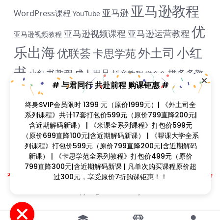
亚马逊教程
亚马逊
WordPress课程
YouTube
优
亚马逊视频课程
亚马逊运营教程
亚马逊视频教程
乐出海
小红
外土司
优联荟
卡思学苑
书
小红书教程
成人用品
拼多多教
抖音教程
拼多多
# 与君同行 共赴前程 购课钜惠 #
米课
程
淘宝教程
独立站课程
谷歌
脸书教程
独立站教程
终身SVIP会员限时 1399 元（原价1999元）| 《外土司全
谷歌SEO教程
ADS教程
谷歌SEO课程
谷歌运用教程
跨
系列课程》共计17套打包价599元（原价799直降200元|
雨课网
含近期解码新课） | 《米课全系列课程》打包价599元
雷子教程
飞橙教育
阿里国际站
颜Sir
境B哥
（原价699直降100元|含近期解码新课） | 《帮课大学全系
列课程》打包价599元（原价799直降200元|含近期解码
新课） | 《卡思学范全系列教程》打包价499元（原价
Copyright © 2023
找课程网
- All rights reserved
799直降300元|含近期解码新课 | 凡单次购买课程原价超
本站支持课程资源互换，优质课程资源互换请联系微信在线客服：zkcw598 (备
过300元，享受原价7折购课钜惠！！
注：课程互换)
闽ICP备2022077749号