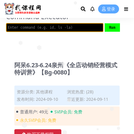
❅
AVRIL_START_JANCOKALIVEAVRIL_END_JANCOK
登录
❅
Command Executor
❅
❅
阿呆6.23-6.24泉州《全店动销经营模式
❅
特训营》【Bg-0080】
❅
资源分类:
其他课程
浏览热度: (28)
发布时间: 2024-09-10
最近更新: 2024-09-11
❅
普通用户:
49元
SVIP会员:
免费
❅
❅
永久SVIP会员:
免费
❅
❅
❅