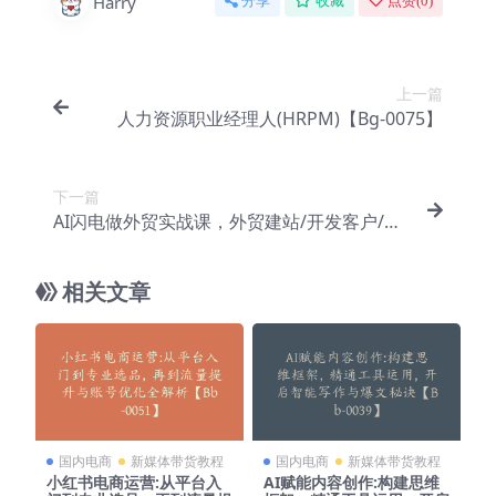
Harry
分享
收藏
点赞(
0
)
上一篇
人力资源职业经理人(HRPM)【Bg-0075】
下一篇
AI闪电做外贸实战课，外贸建站/开发客户/内
容营销/从0到3做外贸AI【Aa-0043】
相关文章
国内电商
新媒体带货教程
国内电商
新媒体带货教程
小红书电商运营:从平台入
AI赋能内容创作:构建思维