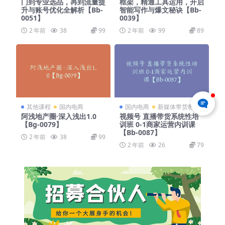
门到专业选品，再到流量提
框架，精通工具运用，开启
升与账号优化全解析【Bb-
智能写作与爆文秘诀【Bb-
0051】
0039】
2 年前
38
99
2 年前
99
89
其他课程
国内电商
国内电商
新媒体带货教程
阿浅地产圈·深入浅出1.0
视频号 直播带货系统性培
【Bg-0079】
训班 0-1商家运营内训课
【Bb-0087】
2 年前
38
99
2 年前
26
79