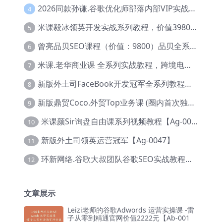
2026同款孙谦.谷歌优化师部落内部VIP实战教程|价值4999元全网独家解码（官方报名版本）【@034】
4
米课毅冰领英开发实战系列教程，价值3980，跨境必选【Ag-0049】
5
曾亮品贝SEO课程（价值：9800）品贝全系列教程 【Ab-0022】
6
米课.老华商业课 全系列实战教程，跨境电商必学，价值16900元【Ag-0053】
7
新版外土司FaceBook开发冠军全系列教程【Ab-0021】
8
新版鼎贸Coco.外贸Top业务课 (圈内首次独家解码|460节课)【Ag-0091】
9
米课颜Sir询盘自由课系列视频教程【Ag-0020】
10
新版外土司领英运营冠军【Ag-0047】
11
环新网络.谷歌大叔团队谷歌SEO实战教程【Ab-0024】
12
文章展示
Leizi老师的谷歌Adwords 运营实操课 -雷
子从零到精通官网价值2222元【Ab-001