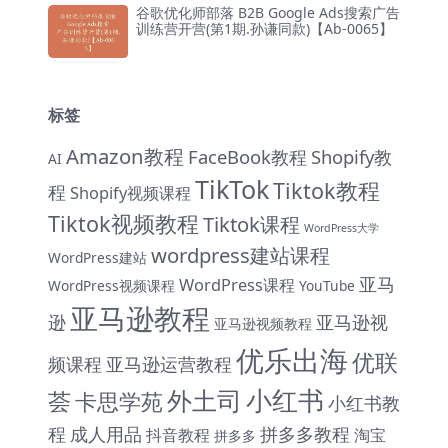
谷歌优化师部落 B2B Google Ads搜索广告
训练营开营(第1期.孙谦同款)【Ab-0065】
标签
Amazon教程
FaceBook教程
Shopify教
AI
TikTok
Tiktok教程
程
Shopify视频课程
Tiktok视频教程
Tiktok课程
WordPress大学
wordpress建站课程
WordPress建站
亚马
WordPress课程
WordPress视频课程
YouTube
亚马逊教程
逊
亚马逊视
亚马逊视频教程
优乐出海
优联
频课程
亚马逊运营教程
小红书
外土司
荟
卡思学苑
小红书教
程
成人用品
拼多多教程
抖音教程
淘宝
拼多多