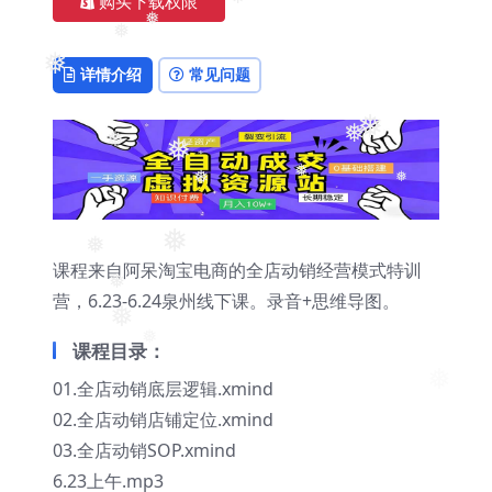
购买下载权限
❅
❅
❅
❅
详情介绍
常见问题
❅
❅
❅
❅
❅
❅
❅
❅
❅
课程来自阿呆淘宝电商的全店动销经营模式特训
营，6.23-6.24泉州线下课。录音+思维导图。
❅
❅
课程目录：
❅
01.全店动销底层逻辑.xmind
❅
02.全店动销店铺定位.xmind
03.全店动销SOP.xmind
6.23上午.mp3