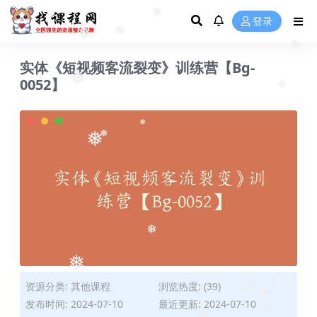
登录
❅
❅
❅
实体《短视频客流裂变》训练营【Bg-
0052】
❅
❅
❅
❅
❅
❅
❅
资源分类:
其他课程
浏览热度: (39)
❅
发布时间: 2024-07-10
最近更新: 2024-07-10
❅
❅