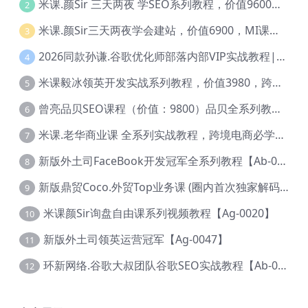
米课.颜Sir 三天两夜 学SEO系列教程，价值9600元，跨境人都在学 【Ag-0056】
2
米课.颜Sir三天两夜学会建站，价值6900，MI课甄选课程 【Ag-0055】
3
2026同款孙谦.谷歌优化师部落内部VIP实战教程|价值4999元全网独家解码（官方报名版本）【@034】
4
米课毅冰领英开发实战系列教程，价值3980，跨境必选【Ag-0049】
5
曾亮品贝SEO课程（价值：9800）品贝全系列教程 【Ab-0022】
6
米课.老华商业课 全系列实战教程，跨境电商必学，价值16900元【Ag-0053】
7
新版外土司FaceBook开发冠军全系列教程【Ab-0021】
8
新版鼎贸Coco.外贸Top业务课 (圈内首次独家解码|460节课)【Ag-0091】
9
米课颜Sir询盘自由课系列视频教程【Ag-0020】
10
新版外土司领英运营冠军【Ag-0047】
11
环新网络.谷歌大叔团队谷歌SEO实战教程【Ab-0024】
12