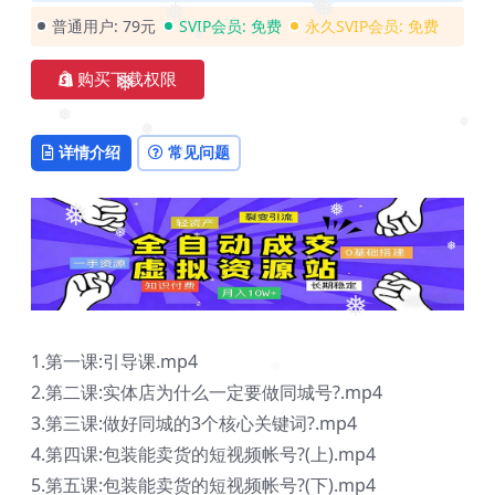
❅
❅
❅
普通用户:
79元
SVIP会员:
免费
永久SVIP会员:
免费
❅
❅
购买下载权限
❅
❅
❅
详情介绍
常见问题
❅
❅
❅
❅
❅
❅
❅
1.第一课:引导课.mp4
❅
2.第二课:实体店为什么一定要做同城号?.mp4
3.第三课:做好同城的3个核心关键词?.mp4
4.第四课:包装能卖货的短视频帐号?(上).mp4
5.第五课:包装能卖货的短视频帐号?(下).mp4