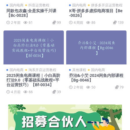
国内电商
抖音运营教程
国内电商
拼多多开店运营教程
同款包农鑫:全是实操千川课
K哥·拼多多虚拟电商项目【Be
【Bc-0028】
-0026】
2 年前
61
99
4 周前
86
139
国内电商
淘系开店运营教程
其他课程
国内电商
2025闲鱼电商课程｜小白高阶
乔治&小艾·2024闲鱼内部课程
打法9.0（零基础实战教程+平
【Bg-0046】
台运营技巧）【Bf-0034】
2 年前
50
79
4 月前
66
39