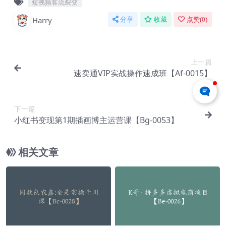
短视频客流裂变
Harry
分享
收藏
点赞(
0
)
上一篇
速卖通VIP实战操作速成班【Af-0015】
下一篇
小红书变现第1期插画博主运营课【Bg-0053】
相关文章