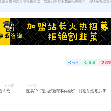
，造成百度网盘分享链接失效，如遇到课程下载链接失效等，请联系在线客
分享
收藏
点赞
上一篇
下一篇
质询盘客
医美IP打造-变现闭环实操班，打造能变现的IP商
0016】
业闭环，医美玩家必看-22节【E-00056】