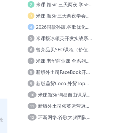
米课.颜Sir 三天两夜 学SEO系列教程，价值9600元，跨境人都在学 【Ag-0056】
2
米课.颜Sir三天两夜学会建站，价值6900，MI课甄选课程 【Ag-0055】
3
2026同款孙谦.谷歌优化师部落内部VIP实战教程|价值4999元全网独家解码（官方报名版本）【@034】
4
米课毅冰领英开发实战系列教程，价值3980，跨境必选【Ag-0049】
5
曾亮品贝SEO课程（价值：9800）品贝全系列教程 【Ab-0022】
6
米课.老华商业课 全系列实战教程，跨境电商必学，价值16900元【Ag-0053】
7
新版外土司FaceBook开发冠军全系列教程【Ab-0021】
8
新版鼎贸Coco.外贸Top业务课 (圈内首次独家解码|460节课)【Ag-0091】
9
米课颜Sir询盘自由课系列视频教程【Ag-0020】
10
新版外土司领英运营冠军【Ag-0047】
11
环新网络.谷歌大叔团队谷歌SEO实战教程【Ab-0024】
12
处