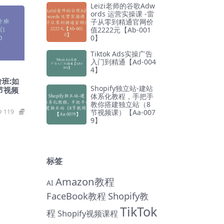
Leizi老师的谷歌Adw
ords 运营实操课 -雷
子从零到精通官网价
值2222元【Ab-001
0】
Tiktok Ads实操广告
入门到精通【Ad-004
4】
阶班:如
Shopify独立站-建站
节视频
体系化教程，手把手
教你搭建独立站（8
节视频课）【Aa-007
119
59
9】
标签
Amazon教程
AI
FaceBook教程
Shopify教
TikTok
程
Shopify视频课程