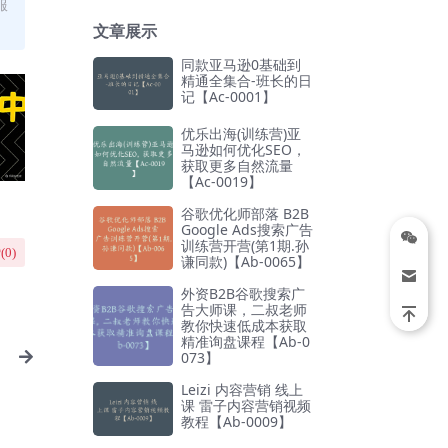
服
文章展示
同款亚马逊0基础到
精通全集合-班长的日
记【Ac-0001】
优乐出海(训练营)亚
马逊如何优化SEO，
获取更多自然流量
【Ac-0019】
谷歌优化师部落 B2B
Google Ads搜索广告
训练营开营(第1期.孙
(
0
)
谦同款)【Ab-0065】
外资B2B谷歌搜索广
告大师课，二叔老师
教你快速低成本获取
精准询盘课程【Ab-0
073】
Leizi 内容营销 线上
课 雷子内容营销视频
教程【Ab-0009】