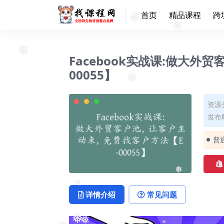
首页
精品课程
跨
❅
❅
Facebook实战课:做大
❅
00055】
❅
资源
发布时
普
❅
详情介绍
常见问题
❅