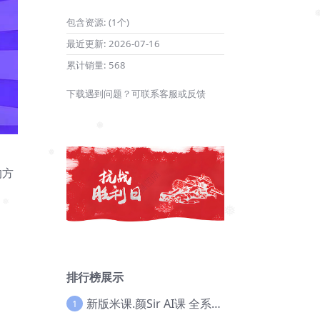
包含资源:
(1个)
❅
最近更新:
2026-07-16
累计销量:
568
下载遇到问题？可联系客服或反馈
❅
的方
❅
❅
排行榜展示
新版米课.颜Sir AI课 全系列实战教程，价值9800，跨境首选！【Ag-0052】
1