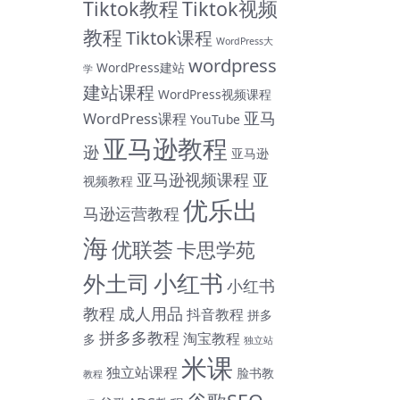
Tiktok教程
Tiktok视频
教程
Tiktok课程
WordPress大
wordpress
WordPress建站
学
建站课程
WordPress视频课程
亚马
WordPress课程
YouTube
亚马逊教程
逊
亚马逊
亚马逊视频课程
亚
视频教程
优乐出
马逊运营教程
海
优联荟
卡思学苑
小红书
外土司
小红书
教程
成人用品
抖音教程
拼多
拼多多教程
淘宝教程
多
独立站
米课
独立站课程
脸书教
教程