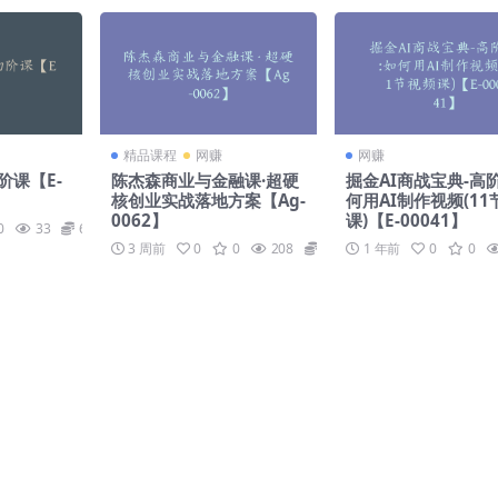
精品课程
网赚
网赚
阶课【E-
陈杰森商业与金融课·超硬
掘金AI商战宝典-高
核创业实战落地方案【Ag-
何用AI制作视频(11
0062】
课)【E-00041】
0
33
69
3 周前
0
0
208
139
1 年前
0
0