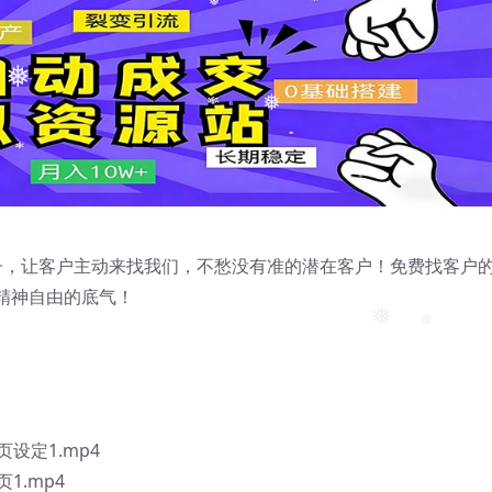
❅
❅
❅
户池子，让客户主动来找我们，不愁没有准的潜在客户！免费找客户
精神自由的底气！
❅
❅
❅
页设定1.mp4
1.mp4