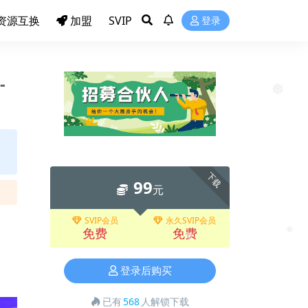
❅
资源互换
加盟
SVIP
登录
❅
❅
-
❅
下载
99
元
SVIP会员
永久SVIP会员
免费
免费
❅
❅
登录后购买
已有
568
人解锁下载