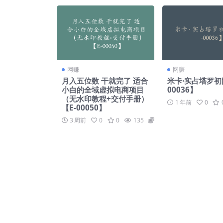
网赚
网赚
月入五位数 干就完了 适合
米卡·实占塔罗初
小白的全域虚拟电商项目
00036】
（无水印教程+交付手册）
1 年前
0
【E-00050】
3 周前
0
0
135
69