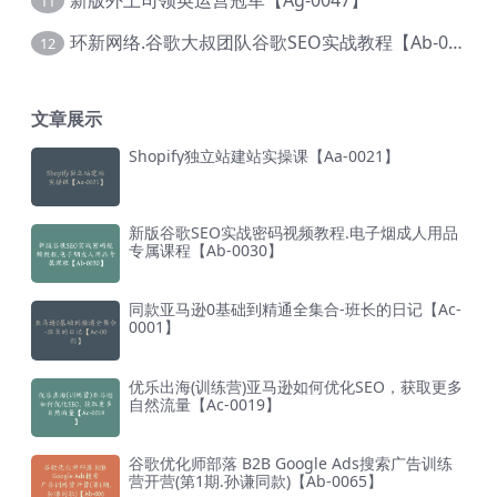
新版外土司领英运营冠军【Ag-0047】
11
环新网络.谷歌大叔团队谷歌SEO实战教程【Ab-0024】
12
文章展示
Shopify独立站建站实操课【Aa-0021】
新版谷歌SEO实战密码视频教程.电子烟成人用品
专属课程【Ab-0030】
同款亚马逊0基础到精通全集合-班长的日记【Ac-
0001】
优乐出海(训练营)亚马逊如何优化SEO，获取更多
自然流量【Ac-0019】
谷歌优化师部落 B2B Google Ads搜索广告训练
营开营(第1期.孙谦同款)【Ab-0065】