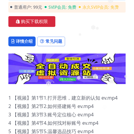
❅
普通用户:
99元
SVIP会员:
免费
永久SVIP会员:
免费
❅
❅
❅
购买下载权限
❅
❅
详情介绍
常见问题
❅
❅
❅
❅
❅
❅
1 【视频】第1节1.打开思维，建立新的认知 ev.mp4
❅
2 【视频】第2节2.如何搭建账号 ev.mp4
3 【视频】第3节3.账号定位核心 ev.mp4
4 【视频】第4节4.如何找对标账号 ev.mp4
5 【视频】第5节5.温馨选品技巧 ev.mp4