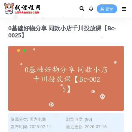
登录
❅
❅
0基础好物分享 同款小店千川投放课【Bc-
❅
❅
❅
0025】
❅
❅
❅
❅
❅
❅
❅
❅
资源分类:
国内电商
浏览热度: (90)
❅
❅
❅
发布时间: 2026-07-11
最近更新: 2026-07-16