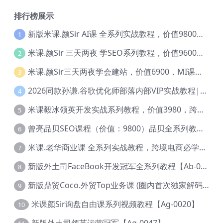
排行榜展示
新版米课.颜Sir AI课 全系列实战教程，价值9800，跨境首选！【Ag-0052】
1
米课.颜Sir 三天两夜 学SEO系列教程，价值9600元，跨境人都在学 【Ag-0056】
2
米课.颜Sir三天两夜学会建站，价值6900，MI课甄选课程 【Ag-0055】
3
2026同款孙谦.谷歌优化师部落内部VIP实战教程|价值4999元全网独家解码（官方报名版本）【@034】
4
米课毅冰领英开发实战系列教程，价值3980，跨境必选【Ag-0049】
5
曾亮品贝SEO课程（价值：9800）品贝全系列教程 【Ab-0022】
6
米课.老华商业课 全系列实战教程，跨境电商必学，价值16900元【Ag-0053】
7
新版外土司FaceBook开发冠军全系列教程【Ab-0021】
8
新版鼎贸Coco.外贸Top业务课 (圈内首次独家解码|460节课)【Ag-0091】
9
米课颜Sir询盘自由课系列视频教程【Ag-0020】
10