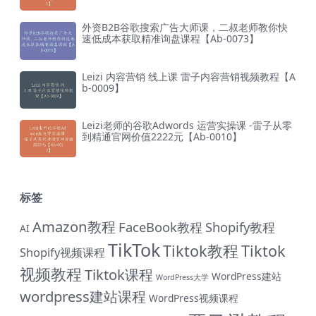
外资B2B谷歌搜索广告大师课，二叔老师教你快
速低成本获取精准询盘课程【Ab-0073】
Leizi 内容营销 线上课 雷子内容营销视频教程【A
b-0009】
Leizi老师的谷歌Adwords 运营实操课 -雷子从零
到精通官网价值2222元【Ab-0010】
标签
Amazon教程
FaceBook教程
Shopify教程
AI
TikTok
Tiktok教程
Tiktok
Shopify视频课程
视频教程
Tiktok课程
WordPress建站
WordPress大学
wordpress建站课程
WordPress视频课程