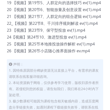
19 【视频】第19节5、人群定向的选择技巧 ev(1).mp4
20 【视频】第20节6、智能放量及创意设置 ev(1).mp4
21 【视频】第21节7、人群定向的组合逻辑 ev(1).mp4
22_【视频】第22节8、千川排序规则解读 ev(1).mp4
23 【视频】第23节9、保守型投放 ev(1).mp4
24【视频】第24节10、激进型投放 ev(1).mp4
25 【视频】第25节本地推投放操作解析 ev(1).mp4
26 【视频】第26节小店随心推界面操作 ev.mp4
声明：
1. 因特殊原因部分稀缺资源无法直接上平台，有需求的课友
请联系在线客服详细咨询。
2. 本站资源购于网络，仅供参考学习使用，版权归原作者所
有。若侵犯到您的权益，请告知我们，我们将在24小时内下
架处理。
3. 极少数课程可能因为课程包含相关敏感内容，造成百度网
盘分享链接失效，如遇到课程下载链接失效等，请联系在线