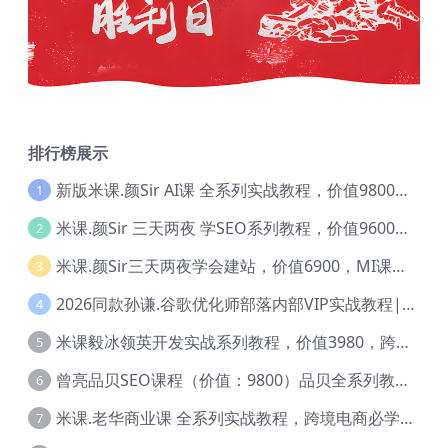
排行榜展示
新版米课.颜Sir AI课 全系列实战教程，价值9800，跨境首选！【Ag-0052】
1
米课.颜Sir 三天两夜 学SEO系列教程，价值9600元，跨境人都在学 【Ag-0056】
2
米课.颜Sir三天两夜学会建站，价值6900，MI课甄选课程 【Ag-0055】
3
2026同款孙谦.谷歌优化师部落内部VIP实战教程|价值4999元全网独家解码（官方报名版本）【@034】
4
米课毅冰领英开发实战系列教程，价值3980，跨境必选【Ag-0049】
5
曾亮品贝SEO课程（价值：9800）品贝全系列教程 【Ab-0022】
6
米课.老华商业课 全系列实战教程，跨境电商必学，价值16900元【Ag-0053】
7