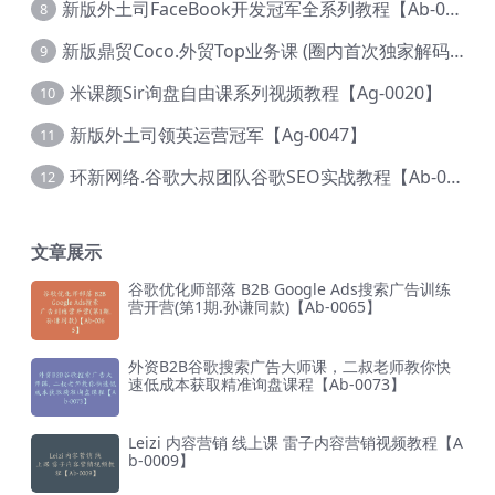
新版外土司FaceBook开发冠军全系列教程【Ab-0021】
8
新版鼎贸Coco.外贸Top业务课 (圈内首次独家解码|460节课)【Ag-0091】
9
米课颜Sir询盘自由课系列视频教程【Ag-0020】
10
新版外土司领英运营冠军【Ag-0047】
11
环新网络.谷歌大叔团队谷歌SEO实战教程【Ab-0024】
12
文章展示
谷歌优化师部落 B2B Google Ads搜索广告训练
营开营(第1期.孙谦同款)【Ab-0065】
外资B2B谷歌搜索广告大师课，二叔老师教你快
速低成本获取精准询盘课程【Ab-0073】
Leizi 内容营销 线上课 雷子内容营销视频教程【A
b-0009】