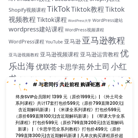
TikTok
Tiktok教程
Tiktok
Shopify视频课程
视频教程
Tiktok课程
WordPress建站
WordPress大学
wordpress建站课程
WordPress视频课程
亚马逊教程
亚马逊
WordPress课程
YouTube
优
亚马逊视频课程
亚马逊运营教程
亚马逊视频教程
乐出海
小红
外土司
优联荟
卡思学苑
书
小红书教程
成人用品
拼多多教
抖音教程
拼多多
# 与君同行 共赴前程 购课钜惠 #
米课
程
淘宝教程
独立站课程
谷歌
脸书教程
独立站教程
终身SVIP会员限时 1399 元（原价1999元）| 《外土司全
谷歌SEO教程
ADS教程
系列课程》共计17套打包价599元（原价799直降200元|
谷歌SEO课程
谷歌运用教程
跨
含近期解码新课） | 《米课全系列课程》打包价599元
雨课网
雷子教程
飞橙教育
阿里国际站
颜Sir
境B哥
（原价699直降100元|含近期解码新课） | 《帮课大学全系
列课程》打包价599元（原价799直降200元|含近期解码
新课） | 《卡思学范全系列教程》打包价499元（原价
799直降300元|含近期解码新课 | 凡单次购买课程原价超
Copyright © 2023
找课程网
- All rights reserved