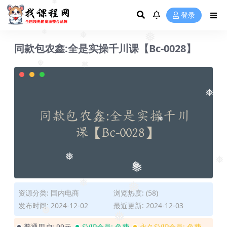
❅
登录
❅
❅
❅
同款包农鑫:全是实操千川课【Bc-0028】
❅
❅
❅
❅
❅
❅
❅
❅
❅
资源分类:
国内电商
浏览热度: (58)
❅
❅
发布时间: 2024-12-02
最近更新: 2024-12-03
❅
❅
普通用户:
99元
SVIP会员:
免费
永久SVIP会员:
免费