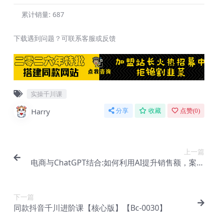
累计销量:
687
下载遇到问题？可联系客服或反馈
实操千川课
Harry
分享
收藏
点赞(
0
)
上一篇
电商与ChatGPT结合:如何利用AI提升销售额，案例
分析及应用策略【Ag-0115】
下一篇
同款抖音千川进阶课【核心版】【Bc-0030】