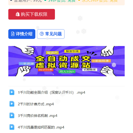
购买下载权限
❅
❅
详情介绍
常见问题
❅
❅
❅
❅
❅
❅
❅
❅
❅
❅
❅