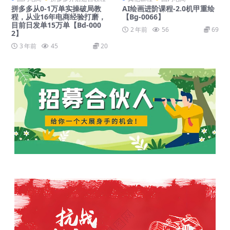
拼多多从0-1万单实操破局教
AI绘画进阶课程-2.0机甲重绘
程，从业16年电商经验打磨，
【Bg-0066】
目前日发单15万单【Bd-000
2 年前
56
69
2】
3 年前
45
20