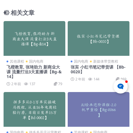
相关文章
其他课程
国内电商
国内电商
新媒体带货教程
飞橙教育, 张琦助力 新商业大
张宾 小红书笔记带货课 【Bb-
课 流量打法3天直播课【Bg-&
0020】
14】
2 年前
144
169
2 年前
137
79
国内电商
拼多多开店运营教程
其他课程
国内电商