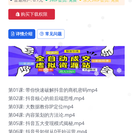
❅
❅
购买下载权限
❅
❅
详情介绍
常见问题
❅
❅
❅
❅
❅
❅
❅
❅
❅
❅
❅
第01课: 带你快速破解抖音的商机密码mp4
❅
❅
第02课: 抖音核心的前后端思维,mp4
❅
第03课: 大数据教你IP定位mp4
第04课: 内容策划的方法论.mp4
第05课: 抖音五大变现模式揭秘,mp4
第06课: 抖音号如何从0开始运营.mp4