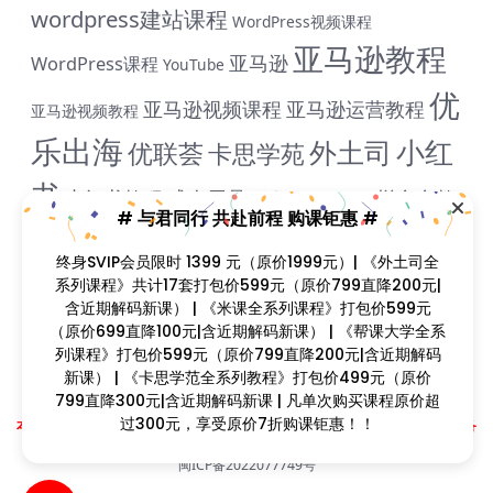
wordpress建站课程
WordPress视频课程
亚马逊教程
亚马逊
WordPress课程
YouTube
优
亚马逊视频课程
亚马逊运营教程
亚马逊视频教程
乐出海
小红
外土司
优联荟
卡思学苑
书
小红书教程
成人用品
拼多多教
抖音教程
拼多多
# 与君同行 共赴前程 购课钜惠 #
米课
程
淘宝教程
独立站课程
谷歌
脸书教程
独立站教程
终身SVIP会员限时 1399 元（原价1999元）| 《外土司全
谷歌SEO教程
ADS教程
系列课程》共计17套打包价599元（原价799直降200元|
谷歌SEO课程
谷歌运用教程
跨
含近期解码新课） | 《米课全系列课程》打包价599元
雨课网
雷子教程
飞橙教育
阿里国际站
颜Sir
境B哥
（原价699直降100元|含近期解码新课） | 《帮课大学全系
列课程》打包价599元（原价799直降200元|含近期解码
新课） | 《卡思学范全系列教程》打包价499元（原价
799直降300元|含近期解码新课 | 凡单次购买课程原价超
Copyright © 2023
找课程网
- All rights reserved
过300元，享受原价7折购课钜惠！！
本站支持课程资源互换，优质课程资源互换请联系微信在线客服：zkcw598 (备
注：课程互换)
闽ICP备2022077749号