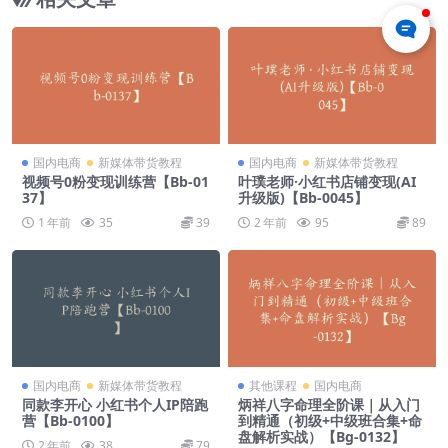
国内电商
新媒体带货教程
国内电商
新媒体带货教程
视频号0粉变现训练营【Bb-01
叶璞老师·小红书店铺变现(AI
37】
升级版)【Bb-0045】
1 年前
35
39
2 年前
95
89
国内电商
新媒体带货教程
其他课程
国内电商
同款李开心 小红书个人IP陪跑
炳祥八字命理全阶课｜从入门
营【Bb-0100】
到精通（初级+中级班合集+命
盘解析实战）【Bg-0132】
2 年前
38
79