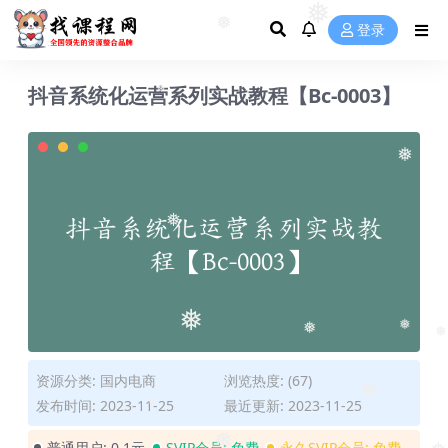
❅
登录
❅
❅
抖音系统化运营系列实战教程【Bc-0003】
❅
❅
❅
❅
❅
❅
❅
资源分类:
国内电商
浏览热度: (67)
发布时间: 2023-11-25
最近更新: 2023-11-25
❅
❅
普通用户:
0.1元
SVIP会员:
免费
永久SVIP会员:
免费