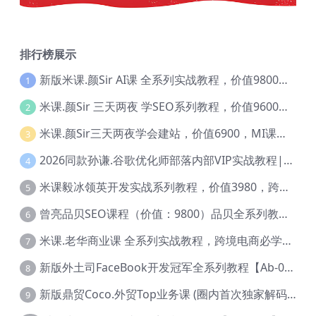
排行榜展示
新版米课.颜Sir AI课 全系列实战教程，价值9800，跨境首选！【Ag-0052】
1
米课.颜Sir 三天两夜 学SEO系列教程，价值9600元，跨境人都在学 【Ag-0056】
2
米课.颜Sir三天两夜学会建站，价值6900，MI课甄选课程 【Ag-0055】
3
2026同款孙谦.谷歌优化师部落内部VIP实战教程|价值4999元全网独家解码（官方报名版本）【@034】
4
米课毅冰领英开发实战系列教程，价值3980，跨境必选【Ag-0049】
5
曾亮品贝SEO课程（价值：9800）品贝全系列教程 【Ab-0022】
6
米课.老华商业课 全系列实战教程，跨境电商必学，价值16900元【Ag-0053】
7
新版外土司FaceBook开发冠军全系列教程【Ab-0021】
8
新版鼎贸Coco.外贸Top业务课 (圈内首次独家解码|460节课)【Ag-0091】
9