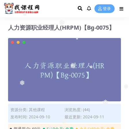
❅
❅
登录
人力资源职业经理人(HRPM)【Bg-0075】
❅
❅
❅
❅
❅
❅
❅
❅
❅
资源分类:
其他课程
浏览热度: (44)
❅
发布时间: 2024-09-10
最近更新: 2024-09-11
普通用户:
69元
SVIP会员:
免费
永久SVIP会员:
免费