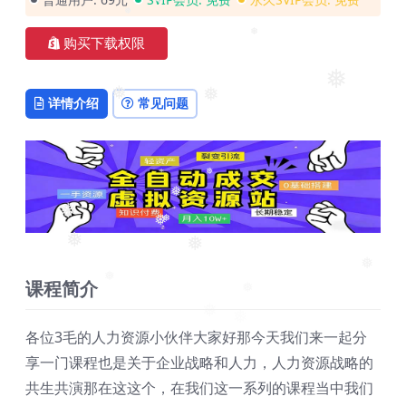
❅
❅
购买下载权限
❅
❅
❅
详情介绍
常见问题
❅
❅
❅
❅
❅
❅
❅
❅
❅
课程简介
❅
❅
❅
各位3毛的人力资源小伙伴大家好那今天我们来一起分
享一门课程也是关于企业战略和人力，人力资源战略的
共生共演那在这这个，在我们这一系列的课程当中我们