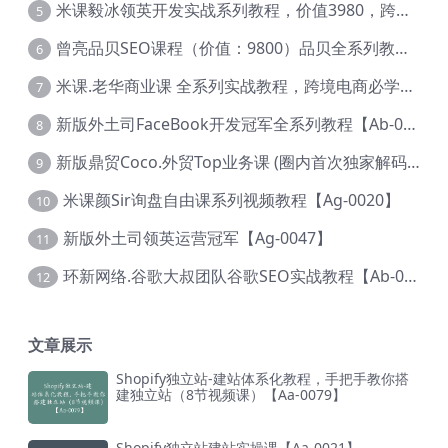
米课毅冰领英开发实战系列教程，价值3980，跨境必选【Ag-0049】
5
曾亮品贝SEO课程（价值：9800）品贝全系列教程 【Ab-0022】
6
米课.老华商业课 全系列实战教程，跨境电商必学，价值16900元【Ag-0053】
7
新版外土司FaceBook开发冠军全系列教程【Ab-0021】
8
新版鼎贸Coco.外贸Top业务课 (圈内首次独家解码|460节课)【Ag-0091】
9
米课颜Sir询盘自由课系列视频教程【Ag-0020】
10
新版外土司领英运营冠军【Ag-0047】
11
环新网络.谷歌大叔团队谷歌SEO实战教程【Ab-0024】
12
文章展示
Shopify独立站-建站体系化教程，手把手教你搭
建独立站（8节视频课）【Aa-0079】
Shopify独立站建站实操课【Aa-0021】