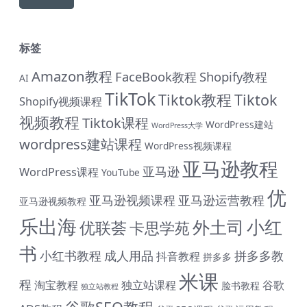
标签
Amazon教程
FaceBook教程
Shopify教程
AI
TikTok
Tiktok教程
Tiktok
Shopify视频课程
视频教程
Tiktok课程
WordPress建站
WordPress大学
wordpress建站课程
WordPress视频课程
亚马逊教程
亚马逊
WordPress课程
YouTube
优
亚马逊视频课程
亚马逊运营教程
亚马逊视频教程
乐出海
小红
外土司
优联荟
卡思学苑
书
小红书教程
成人用品
拼多多教
抖音教程
拼多多
米课
程
淘宝教程
独立站课程
谷歌
脸书教程
独立站教程