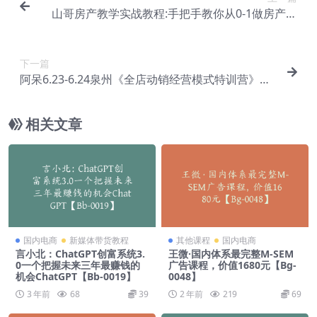
山哥房产教学实战教程:手把手教你从0-1做房产账
号，短视频+直播变现【Bg-0074】
下一篇
阿呆6.23-6.24泉州《全店动销经营模式特训营》
【Bg-0080】
相关文章
国内电商
新媒体带货教程
其他课程
国内电商
言小北：ChatGPT创富系统3.
王微·国内体系最完整M-SEM
0一个把握未来三年最赚钱的
广告课程，价值1680元【Bg-
机会ChatGPT【Bb-0019】
0048】
3 年前
68
39
2 年前
219
69