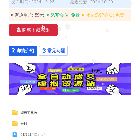
❅
发布时间: 2024-10-26
最近更新: 2024-10-29
❅
❅
普通用户:
59元
SVIP会员:
免费
永久SVIP会员:
免费
❅
❅
购买下载权限
❅
❅
❅
❅
❅
❅
❅
详情介绍
常见问题
❅
❅
❅
❅
❅
❅
❅