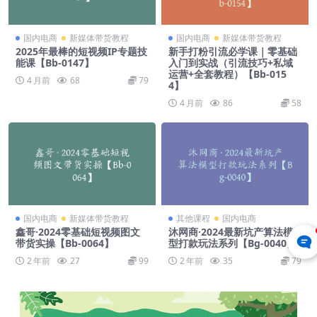
国内电商
新媒体带货教程
国内电商
新媒体带货教程
2025年最棒的短视频IP专题技
新手打粉引流必学课｜零基础
能课【Bb-0147】
入门到实战（引流技巧+私域
运营+全套教程）【Bb-015
4 月前
68
79
4】
4 月前
86
58
国内电商
新媒体带货教程
其他课程
国内电商
鑫哥·2024零基础短视频图文
沐网商·2024最新坑产算法模
带货实操【Bb-0064】
型打款玩法系列【Bg-0040】
2 年前
27
99
2 年前
35
79