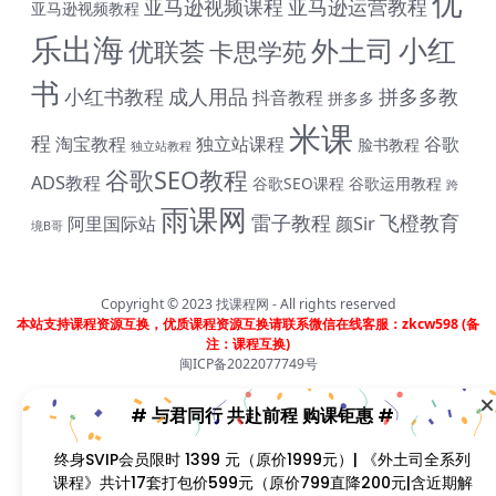
优
亚马逊视频课程
亚马逊运营教程
亚马逊视频教程
乐出海
小红
外土司
优联荟
卡思学苑
书
小红书教程
成人用品
拼多多教
抖音教程
拼多多
# 与君同行 共赴前程 购课钜惠 #
米课
程
淘宝教程
独立站课程
谷歌
脸书教程
独立站教程
终身SVIP会员限时 1399 元（原价1999元）| 《外土司全
谷歌SEO教程
系列课程》共计17套打包价599元（原价799直降200元|
ADS教程
谷歌SEO课程
谷歌运用教程
跨
含近期解码新课） | 《米课全系列课程》打包价599元
雨课网
雷子教程
飞橙教育
阿里国际站
颜Sir
（原价699直降100元|含近期解码新课） | 《帮课大学全系
境B哥
列课程》打包价599元（原价799直降200元|含近期解码
新课） | 《卡思学范全系列教程》打包价499元（原价
799直降300元|含近期解码新课 | 凡单次购买课程原价超
Copyright © 2023
找课程网
- All rights reserved
过300元，享受原价7折购课钜惠！！
本站支持课程资源互换，优质课程资源互换请联系微信在线客服：zkcw598 (备
注：课程互换)
闽ICP备2022077749号
首页
分类
会员
我的