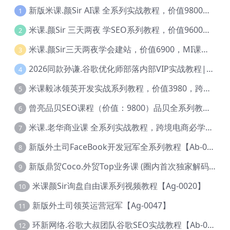
新版米课.颜Sir AI课 全系列实战教程，价值9800，跨境首选！【Ag-0052】
1
米课.颜Sir 三天两夜 学SEO系列教程，价值9600元，跨境人都在学 【Ag-0056】
2
米课.颜Sir三天两夜学会建站，价值6900，MI课甄选课程 【Ag-0055】
3
2026同款孙谦.谷歌优化师部落内部VIP实战教程|价值4999元全网独家解码（官方报名版本）【@034】
4
米课毅冰领英开发实战系列教程，价值3980，跨境必选【Ag-0049】
5
曾亮品贝SEO课程（价值：9800）品贝全系列教程 【Ab-0022】
6
米课.老华商业课 全系列实战教程，跨境电商必学，价值16900元【Ag-0053】
7
新版外土司FaceBook开发冠军全系列教程【Ab-0021】
8
新版鼎贸Coco.外贸Top业务课 (圈内首次独家解码|460节课)【Ag-0091】
9
米课颜Sir询盘自由课系列视频教程【Ag-0020】
10
新版外土司领英运营冠军【Ag-0047】
11
环新网络.谷歌大叔团队谷歌SEO实战教程【Ab-0024】
12