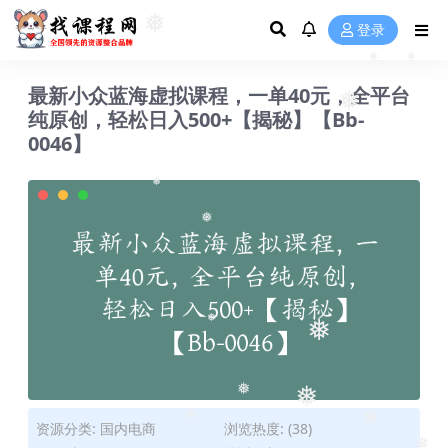
登录
❅
❅
❅
最新小众蓝海虚拟课程，一单40元，全平台
纯原创，轻松日入500+【揭秘】【Bb-
❅
0046】
❅
❅
❅
❅
❅
❅
资源分类:
国内电商
浏览热度: (38)
❅