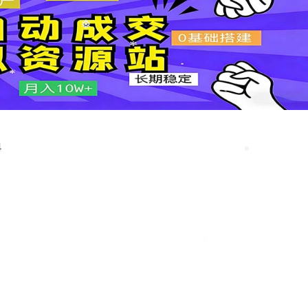
❅
❅
4
❅