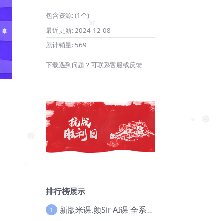
包含资源:
(1个)
最近更新:
2024-12-08
❅
累计销量:
569
❅
下载遇到问题？可联系客服或反馈
❅
❅
❅
排行榜展示
新版米课.颜Sir AI课 全系列实战教程，价值9800，跨境首选！【Ag-0052】
1