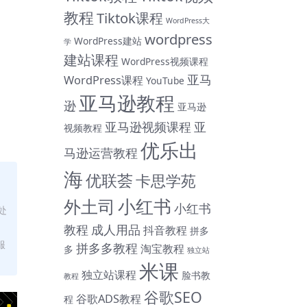
教程
Tiktok课程
WordPress大
wordpress
WordPress建站
学
建站课程
WordPress视频课程
亚马
WordPress课程
YouTube
亚马逊教程
逊
亚马逊
亚马逊视频课程
亚
视频教程
优乐出
马逊运营教程
海
优联荟
卡思学苑
小红书
外土司
小红书
处
教程
成人用品
抖音教程
拼多
服
拼多多教程
淘宝教程
多
独立站
米课
独立站课程
脸书教
教程
谷歌SEO
谷歌ADS教程
程