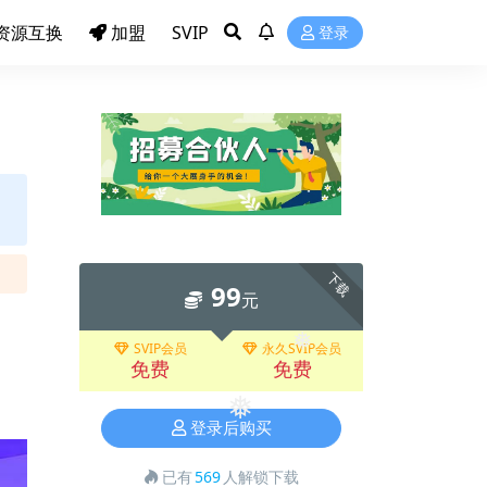
❅
资源互换
加盟
SVIP
登录
❅
下载
99
元
SVIP会员
永久SVIP会员
免费
免费
❅
登录后购买
❅
已有
569
人解锁下载