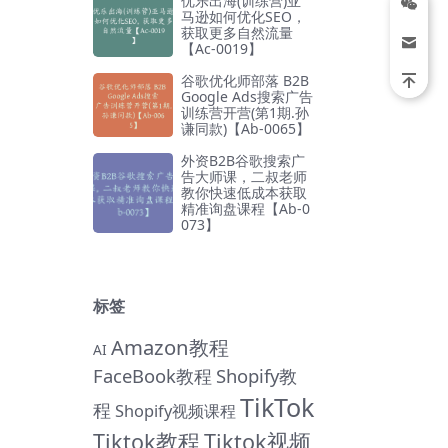
优乐出海(训练营)亚
马逊如何优化SEO，
获取更多自然流量
【Ac-0019】
谷歌优化师部落 B2B
Google Ads搜索广告
训练营开营(第1期.孙
谦同款)【Ab-0065】
外资B2B谷歌搜索广
告大师课，二叔老师
教你快速低成本获取
精准询盘课程【Ab-0
073】
标签
Amazon教程
AI
FaceBook教程
Shopify教
TikTok
程
Shopify视频课程
Tiktok教程
Tiktok视频