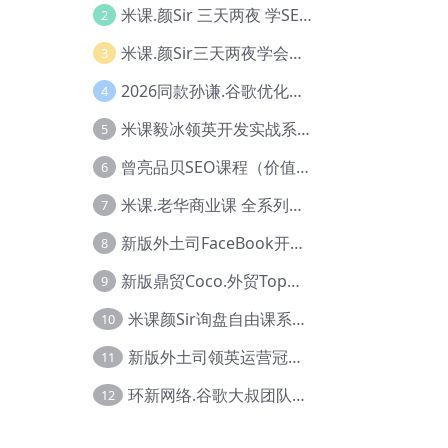
米课.颜Sir 三天两夜 学SEO系列教程，价值9600元，跨境人都在学 【Ag-0056】
2
米课.颜Sir三天两夜学会建站，价值6900，MI课甄选课程 【Ag-0055】
3
2026同款孙谦.谷歌优化师部落内部VIP实战教程|价值4999元全网独家解码（官方报名版本）【@034】
4
米课毅冰领英开发实战系列教程，价值3980，跨境必选【Ag-0049】
5
曾亮品贝SEO课程（价值：9800）品贝全系列教程 【Ab-0022】
6
米课.老华商业课 全系列实战教程，跨境电商必学，价值16900元【Ag-0053】
7
新版外土司FaceBook开发冠军全系列教程【Ab-0021】
8
新版鼎贸Coco.外贸Top业务课 (圈内首次独家解码|460节课)【Ag-0091】
9
米课颜Sir询盘自由课系列视频教程【Ag-0020】
10
新版外土司领英运营冠军【Ag-0047】
11
环新网络.谷歌大叔团队谷歌SEO实战教程【Ab-0024】
12