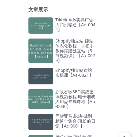
文章展示
Tiktok Ads实操广告
入门到精通【Ad-004
4】
Shopify独立站-建站
体系化教程，手把手
教你搭建独立站（8
节视频课）【Aa-007
9】
Shopify独立站建站
实操课【Aa-0021】
新版谷歌SEO实战密
码视频教程.电子烟成
人用品专属课程【Ab
-0030】
同款亚马逊0基础到
精通全集合-班长的日
记【Ac-0001】