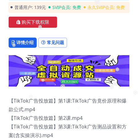
❅
❅
❅
普通用户:
139元
SVIP会员:
免费
永久SVIP会员:
免费
购买下载权限
❅
详情介绍
常见问题
❅
❅
❅
❅
❅
❅
【TikTok广告投放篇】第1课:TikTok广告竟价原理和爆
❅
❅
款公式.mp4
【TikTok广告投放篇】第2课.mp4
【TikTok广告投放篇】第3课:TikTok广告测品设置和方
案(含实操演示).mp4