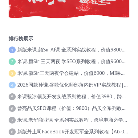
排行榜展示
新版米课.颜Sir AI课 全系列实战教程，价值9800，跨境首选！【Ag-0052】
1
米课.颜Sir 三天两夜 学SEO系列教程，价值9600元，跨境人都在学 【Ag-0056】
2
米课.颜Sir三天两夜学会建站，价值6900，MI课甄选课程 【Ag-0055】
3
2026同款孙谦.谷歌优化师部落内部VIP实战教程|价值4999元全网独家解码（官方报名版本）【@034】
4
米课毅冰领英开发实战系列教程，价值3980，跨境必选【Ag-0049】
5
曾亮品贝SEO课程（价值：9800）品贝全系列教程 【Ab-0022】
6
米课.老华商业课 全系列实战教程，跨境电商必学，价值16900元【Ag-0053】
7
新版外土司FaceBook开发冠军全系列教程【Ab-0021】
8