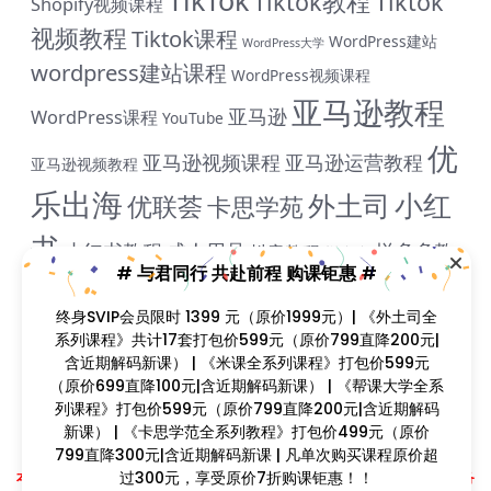
Tiktok教程
Tiktok
Shopify视频课程
视频教程
Tiktok课程
WordPress建站
WordPress大学
wordpress建站课程
WordPress视频课程
亚马逊教程
亚马逊
WordPress课程
YouTube
优
亚马逊视频课程
亚马逊运营教程
亚马逊视频教程
乐出海
小红
外土司
优联荟
卡思学苑
书
小红书教程
成人用品
拼多多教
抖音教程
拼多多
# 与君同行 共赴前程 购课钜惠 #
米课
程
淘宝教程
独立站课程
谷歌
脸书教程
独立站教程
终身SVIP会员限时 1399 元（原价1999元）| 《外土司全
谷歌SEO教程
ADS教程
谷歌SEO课程
谷歌运用教程
系列课程》共计17套打包价599元（原价799直降200元|
跨
含近期解码新课） | 《米课全系列课程》打包价599元
雨课网
雷子教程
飞橙教育
阿里国际站
颜Sir
境B哥
（原价699直降100元|含近期解码新课） | 《帮课大学全系
列课程》打包价599元（原价799直降200元|含近期解码
新课） | 《卡思学范全系列教程》打包价499元（原价
799直降300元|含近期解码新课 | 凡单次购买课程原价超
Copyright © 2023
找课程网
- All rights reserved
过300元，享受原价7折购课钜惠！！
本站支持课程资源互换，优质课程资源互换请联系微信在线客服：zkcw598 (备