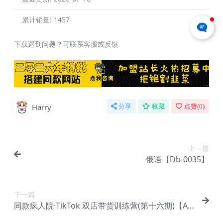
累计销量:
1457
下载遇到问题？可联系客服或反馈
Harry
分享
收藏
点赞(
0
)
上一篇
俄语【Db-0035】
下一篇
同款疯人院·TikTok 双店带货训练营(第十六期)【Ad
-0037】