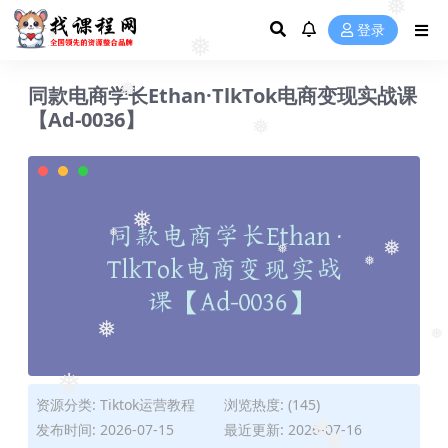
❅
❅
❅
❅
登录
❅
❅
同款电商学长Ethan·TlkTok电商变现实战课
❅
【Ad-0036】
❅
❅
❅
❅
❅
❅
❅
❅
❅
资源分类:
Tiktok运营教程
浏览热度: (145)
发布时间: 2026-07-15
最近更新: 2026-07-16
❅