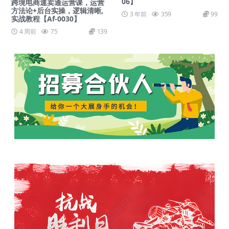
06】
跨境电商速卖通运营课，​运营
方法论+后台实操，逻辑清晰,
3 年前
359
99
实战教程【Af-0030】
4 周前
75
139