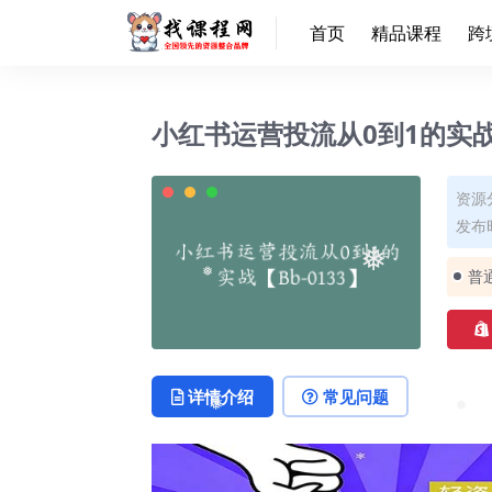
首页
精品课程
跨
小红书运营投流从0到1的实战【
资源
发布时
普
❅
❅
详情介绍
常见问题
❅
❅