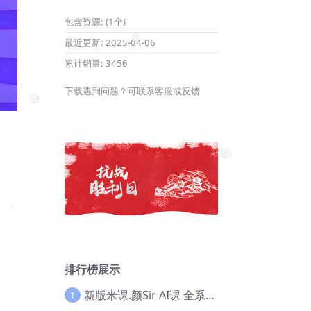
❅
❅
包含资源:
(1个)
最近更新:
2025-04-06
累计销量:
3456
❅
下载遇到问题？可联系客服或反馈
❅
❅
❅
❅
排行榜展示
新版米课.颜Sir AI课 全系列实战教程，价值9800，跨境首选！【Ag-0052】
1