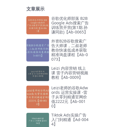
文章展示
谷歌优化师部落 B2B
Google Ads搜索广告
训练营开营(第1期.孙
谦同款)【Ab-0065】
外资B2B谷歌搜索广
告大师课，二叔老师
教你快速低成本获取
精准询盘课程【Ab-0
073】
Leizi 内容营销 线上
课 雷子内容营销视频
教程【Ab-0009】
Leizi老师的谷歌Adw
ords 运营实操课 -雷
子从零到精通官网价
值2222元【Ab-001
0】
Tiktok Ads实操广告
入门到精通【Ad-004
4】