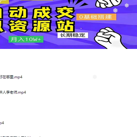
❅
❅
❅