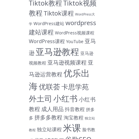
Tiktok教程
Tiktok视频
教程
Tiktok课程
WordPress大
wordpress
WordPress建站
学
建站课程
WordPress视频课程
亚马
WordPress课程
YouTube
亚马逊教程
逊
亚马逊
亚马逊视频课程
亚
视频教程
优乐出
马逊运营教程
海
优联荟
卡思学苑
小红书
外土司
小红书
教程
成人用品
抖音教程
拼多
拼多多教程
淘宝教程
多
独立站
米课
独立站课程
脸书教
教程