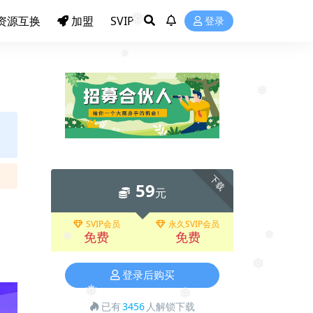
资源互换
加盟
SVIP
登录
❅
❅
❅
❅
下载
59
元
SVIP会员
永久SVIP会员
免费
免费
登录后购买
❅
❅
❅
已有
3456
人解锁下载