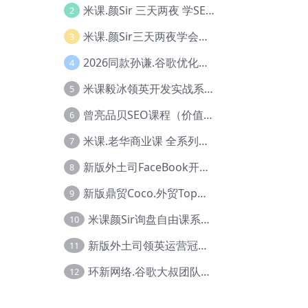
米课.颜Sir 三天两夜 学SEO系列教程，价值9600元，跨境人都在学 【Ag-0056】
2
米课.颜Sir三天两夜学会建站，价值6900，MI课甄选课程 【Ag-0055】
3
2026同款孙谦.谷歌优化师部落内部VIP实战教程|价值4999元全网独家解码（官方报名版本）【@034】
4
米课毅冰领英开发实战系列教程，价值3980，跨境必选【Ag-0049】
5
曾亮品贝SEO课程（价值：9800）品贝全系列教程 【Ab-0022】
6
米课.老华商业课 全系列实战教程，跨境电商必学，价值16900元【Ag-0053】
7
新版外土司FaceBook开发冠军全系列教程【Ab-0021】
8
新版鼎贸Coco.外贸Top业务课 (圈内首次独家解码|460节课)【Ag-0091】
9
米课颜Sir询盘自由课系列视频教程【Ag-0020】
10
新版外土司领英运营冠军【Ag-0047】
11
环新网络.谷歌大叔团队谷歌SEO实战教程【Ab-0024】
12