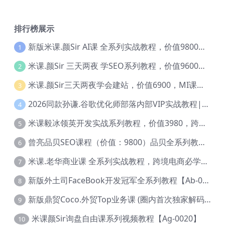
排行榜展示
新版米课.颜Sir AI课 全系列实战教程，价值9800，跨境首选！【Ag-0052】
1
米课.颜Sir 三天两夜 学SEO系列教程，价值9600元，跨境人都在学 【Ag-0056】
2
米课.颜Sir三天两夜学会建站，价值6900，MI课甄选课程 【Ag-0055】
3
2026同款孙谦.谷歌优化师部落内部VIP实战教程|价值4999元全网独家解码（官方报名版本）【@034】
4
米课毅冰领英开发实战系列教程，价值3980，跨境必选【Ag-0049】
5
曾亮品贝SEO课程（价值：9800）品贝全系列教程 【Ab-0022】
6
米课.老华商业课 全系列实战教程，跨境电商必学，价值16900元【Ag-0053】
7
新版外土司FaceBook开发冠军全系列教程【Ab-0021】
8
新版鼎贸Coco.外贸Top业务课 (圈内首次独家解码|460节课)【Ag-0091】
9
米课颜Sir询盘自由课系列视频教程【Ag-0020】
10