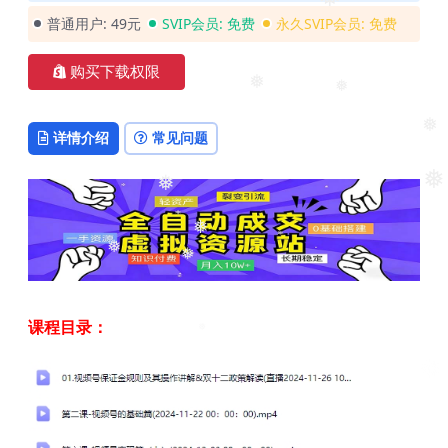
❅
❅
❅
普通用户:
49元
SVIP会员:
免费
永久SVIP会员:
免费
购买下载权限
❅
❅
详情介绍
常见问题
❅
❅
❅
❅
❅
❅
课程目录：
❅