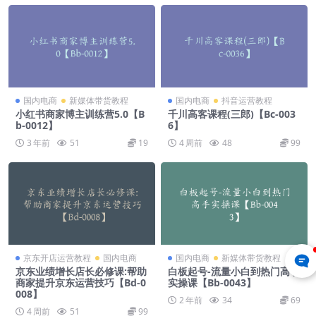
国内电商
新媒体带货教程
国内电商
抖音运营教程
小红书商家博主训练营5.0【B
千川高客课程(三郎)【Bc-003
b-0012】
6】
3 年前
51
19
4 周前
48
99
京东开店运营教程
国内电商
国内电商
新媒体带货教程
京东业绩增长店长必修课:帮助
白板起号-流量小白到热门高手
商家提升京东运营技巧【Bd-0
实操课【Bb-0043】
008】
2 年前
34
69
4 周前
51
99