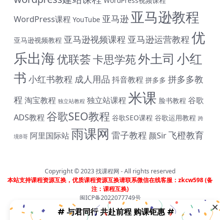
WordPress视频课程
亚马逊教程
亚马逊
WordPress课程
YouTube
优
亚马逊视频课程
亚马逊运营教程
亚马逊视频教程
乐出海
小红
外土司
优联荟
卡思学苑
书
小红书教程
成人用品
拼多多教
抖音教程
拼多多
米课
程
淘宝教程
独立站课程
谷歌
脸书教程
独立站教程
谷歌SEO教程
ADS教程
谷歌SEO课程
谷歌运用教程
# 与君同行 共赴前程 购课钜惠 #
跨
雨课网
雷子教程
飞橙教育
阿里国际站
颜Sir
境B哥
终身SVIP会员限时 1399 元（原价1999元）| 《外土司全系
列课程》共计17套打包价599元（原价799直降200元|含近
期解码新课） | 《米课全系列课程》打包价599元（原价
699直降100元|含近期解码新课） | 《帮课大学全系列课
Copyright © 2023
找课程网
- All rights reserved
程》打包价599元（原价799直降200元|含近期解码新课）
本站支持课程资源互换，优质课程资源互换请联系微信在线客服：zkcw598 (备
注：课程互换)
| 《卡思学范全系列教程》打包价499元（原价799直降
闽ICP备2022077749号
300元|含近期解码新课 | 凡单次购买课程原价超过300元，
享受原价7折购课钜惠！！