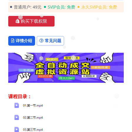
❅
普通用户:
49元
SVIP会员:
免费
永久SVIP会员:
免费
❅
购买下载权限
❅
❅
详情介绍
常见问题
❅
❅
❅
❅
❅
课程目录：
❅
❅