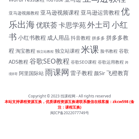
优
亚马逊视频课程
亚马逊运营教程
亚马逊视频教程
乐出海
小红
外土司
优联荟
卡思学苑
书
小红书教程
成人用品
拼多多教
抖音教程
拼多多
米课
程
淘宝教程
独立站课程
谷歌
脸书教程
独立站教程
谷歌SEO教程
ADS教程
谷歌SEO课程
谷歌运用教程
跨
雨课网
雷子教程
飞橙教育
阿里国际站
颜Sir
境B哥
Copyright © 2023
找课程网
- All rights reserved
本站支持课程资源互换，优质课程资源互换请联系微信在线客服：zkcw598 (备
# 与君同行 共赴前程 购课钜惠 #
注：课程互换)
闽ICP备2022077749号
终身SVIP会员限时 1399 元（原价1999元）| 《外土司全系
列课程》共计17套打包价599元（原价799直降200元|含近
期解码新课） | 《米课全系列课程》打包价599元（原价699
直降100元|含近期解码新课） | 《帮课大学全系列课程》打包