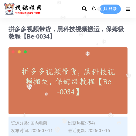
❅
登录
❅
❅
❅
❅
❅
拼多多视频带货，黑科技视频搬运，保姆级
教程【Be-0034】
❅
❅
❅
❅
❅
❅
❅
❅
资源分类:
国内电商
浏览热度: (54)
❅
❅
❅
发布时间: 2026-07-11
最近更新: 2026-07-16