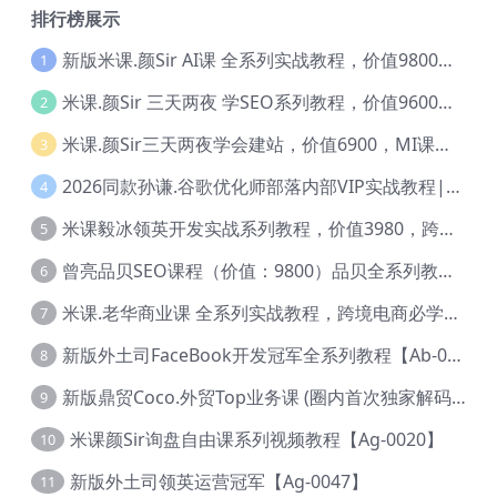
排行榜展示
新版米课.颜Sir AI课 全系列实战教程，价值9800，跨境首选！【Ag-0052】
1
米课.颜Sir 三天两夜 学SEO系列教程，价值9600元，跨境人都在学 【Ag-0056】
2
米课.颜Sir三天两夜学会建站，价值6900，MI课甄选课程 【Ag-0055】
3
2026同款孙谦.谷歌优化师部落内部VIP实战教程|价值4999元全网独家解码（官方报名版本）【@034】
4
米课毅冰领英开发实战系列教程，价值3980，跨境必选【Ag-0049】
5
曾亮品贝SEO课程（价值：9800）品贝全系列教程 【Ab-0022】
6
米课.老华商业课 全系列实战教程，跨境电商必学，价值16900元【Ag-0053】
7
新版外土司FaceBook开发冠军全系列教程【Ab-0021】
8
新版鼎贸Coco.外贸Top业务课 (圈内首次独家解码|460节课)【Ag-0091】
9
米课颜Sir询盘自由课系列视频教程【Ag-0020】
10
新版外土司领英运营冠军【Ag-0047】
11