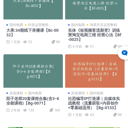
国内电商
抖音运营教程
国内电商
淘系开店运营教程
大果:34期线下录播课【Bc-00
实体《短视频客流裂变》训练
32】
营淘宝电商三维 经营心法【Bf
-0025】
1 月前
55
99
4 月前
51
99
其他课程
国内电商
其他课程
国内电商
阳子老师20套课程合集(含3~6
社恐编导IP打造课｜自媒体实
全能课程)【Bg-0071】
战教程（流量获取+内容创作
+零基础适用）【Bg-0133】
2 年前
133
169
1 月前
43
89