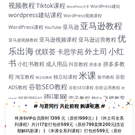
视频教程
Tiktok课程
WordPress建站
WordPress大学
wordpress建站课程
WordPress视频课程
亚马逊教程
亚马逊
WordPress课程
YouTube
优
亚马逊视频课程
亚马逊运营教程
亚马逊视频教程
乐出海
小红
外土司
优联荟
卡思学苑
书
小红书教程
成人用品
拼多多教
抖音教程
拼多多
米课
程
淘宝教程
独立站课程
谷歌
脸书教程
独立站教程
谷歌SEO教程
# 与君同行 共赴前程 购课钜惠 #
ADS教程
谷歌SEO课程
谷歌运用教程
跨
雨课网
雷子教程
飞橙教育
终身SVIP会员限时 1399 元（原价1999元）| 《外土司全系
阿里国际站
颜Sir
境B哥
列课程》共计17套打包价599元（原价799直降200元|含
近期解码新课） | 《米课全系列课程》打包价599元（原价
699直降100元|含近期解码新课） | 《帮课大学全系列课
Copyright © 2023
找课程网
- All rights reserved
程》打包价599元（原价799直降200元|含近期解码新
本站支持课程资源互换，优质课程资源互换请联系微信在线客服：zkcw598 (备
课） | 《卡思学范全系列教程》打包价499元（原价799直
注：课程互换)