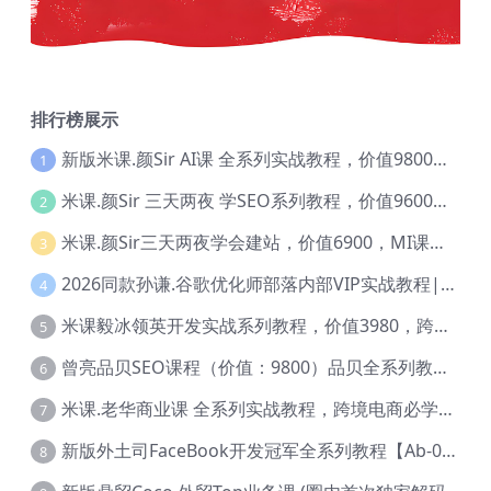
排行榜展示
新版米课.颜Sir AI课 全系列实战教程，价值9800，跨境首选！【Ag-0052】
1
米课.颜Sir 三天两夜 学SEO系列教程，价值9600元，跨境人都在学 【Ag-0056】
2
米课.颜Sir三天两夜学会建站，价值6900，MI课甄选课程 【Ag-0055】
3
2026同款孙谦.谷歌优化师部落内部VIP实战教程|价值4999元全网独家解码（官方报名版本）【@034】
4
米课毅冰领英开发实战系列教程，价值3980，跨境必选【Ag-0049】
5
曾亮品贝SEO课程（价值：9800）品贝全系列教程 【Ab-0022】
6
米课.老华商业课 全系列实战教程，跨境电商必学，价值16900元【Ag-0053】
7
新版外土司FaceBook开发冠军全系列教程【Ab-0021】
8