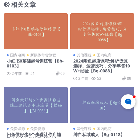
相关文章
国内电商
新媒体带货教程
其他课程
国内电商
小红书0基础起号训练营【Bb-
2024闲鱼起店课程:解析货源
0103】
选择、运营技巧，分享年售10
W+经验【Bg-0088】
2 年前
51
69
2 年前
52
89
免费课源
免费资源
其他课程
国内电商
闲鱼做好这5个步骤让你店铺
绅白私域成人【Bg-0118】