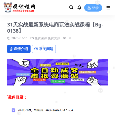
❅
❅
登录
❅
31天实战最新系统电商玩法实战课程【Bg-
❅
0138】
❅
❅
2026-07-11
免费课源
免费资源
58
详情介绍
常见问题
❅
❅
❅
❅
❅
课程目录：
❅
❅