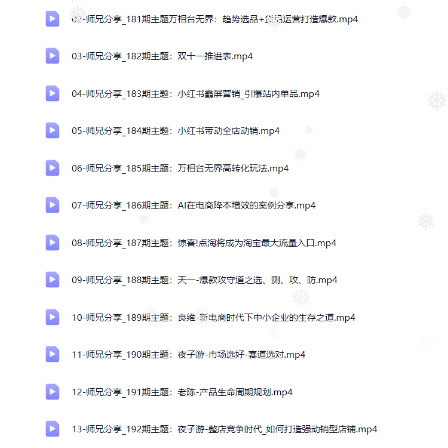
❅
❅
❅
❅
❅
❅
❅
❅
❅
❅
❅
❅
❅
❅
❅