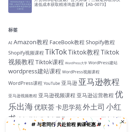
速低成本获取精准询盘课程【Ab-0073】
标签
Amazon教程
FaceBook教程
Shopify教程
AI
TikTok
Tiktok教程
Tiktok
Shopify视频课程
视频教程
Tiktok课程
WordPress建站
WordPress大学
wordpress建站课程
WordPress视频课程
亚马逊教程
亚马逊
WordPress课程
YouTube
优
亚马逊视频课程
亚马逊运营教程
亚马逊视频教程
乐出海
小红
外土司
优联荟
卡思学苑
书
小红书教程
成人用品
拼多多教
抖音教程
拼多多
# 与君同行 共赴前程 购课钜惠 #
米课
程
淘宝教程
独立站课程
谷歌
脸书教程