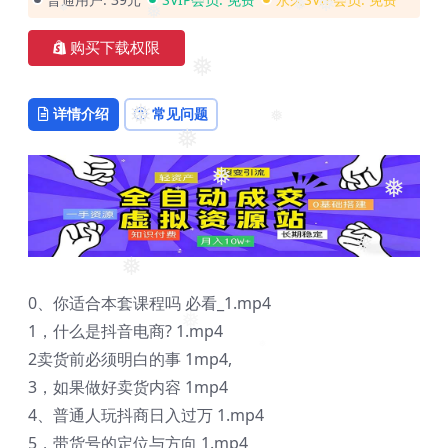
❅
❅
❅
❅
购买下载权限
❅
详情介绍
常见问题
❅
❅
❅
❅
❅
❅
❅
0、你适合本套课程吗 必看_1.mp4
1，什么是抖音电商? 1.mp4
❅
2卖货前必须明白的事 1mp4,
3，如果做好卖货内容 1mp4
4、普通人玩抖商日入过万 1.mp4
5，带货号的定位与方向 1.mp4