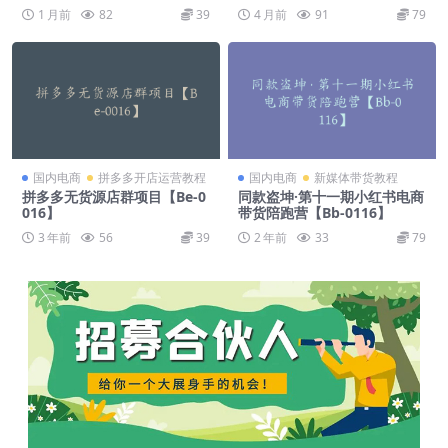
1 月前
82
39
4 月前
91
79
国内电商
拼多多开店运营教程
国内电商
新媒体带货教程
拼多多无货源店群项目【Be-0
同款盗坤·第十一期小红书电商
016】
带货陪跑营【Bb-0116】
3 年前
56
39
2 年前
33
79