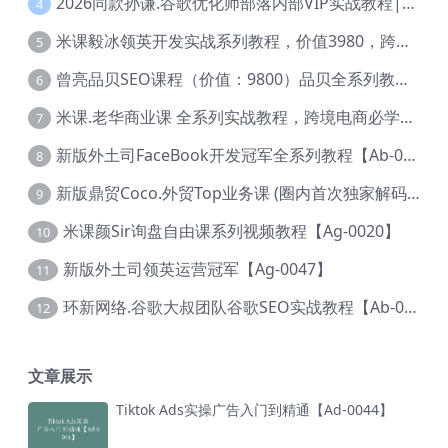
2026同款孙谦.谷歌优化师部落内部VIP实战教程|价值4999元全网独家解码（官方报名版本）【@034】
4
米课毅冰领英开发实战系列教程，价值3980，跨境必选【Ag-0049】
5
曾亮品贝SEO课程（价值：9800）品贝全系列教程 【Ab-0022】
6
米课.老华商业课 全系列实战教程，跨境电商必学，价值16900元【Ag-0053】
7
新版外土司FaceBook开发冠军全系列教程【Ab-0021】
8
新版鼎贸Coco.外贸Top业务课 (圈内首次独家解码|460节课)【Ag-0091】
9
米课颜Sir询盘自由课系列视频教程【Ag-0020】
10
新版外土司领英运营冠军【Ag-0047】
11
环新网络.谷歌大叔团队谷歌SEO实战教程【Ab-0024】
12
文章展示
Tiktok Ads实操广告入门到精通【Ad-0044】