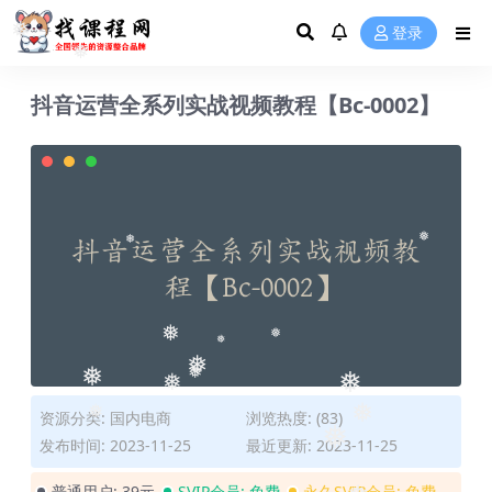
❅
登录
❅
❅
抖音运营全系列实战视频教程【Bc-0002】
❅
❅
❅
❅
❅
❅
❅
❅
❅
❅
资源分类:
国内电商
浏览热度: (83)
❅
❅
❅
发布时间: 2023-11-25
最近更新: 2023-11-25
普通用户:
39元
SVIP会员:
免费
永久SVIP会员:
免费