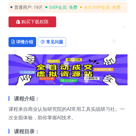
普通用户:
19元
SVIP会员:
免费
永久SVIP会员:
免费
❅
❅
❅
购买下载权限
❅
详情介绍
常见问题
❅
❅
❅
❅
❅
❅
❅
❅
❅
课程介绍：
课程来自商业认知研究院的AI常用工具实战研习社。一
❅
次全面体验，助你掌握AI技术。
课程目录：