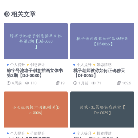
摄+包装(5合1)【Dd-0011】
相关文章
个人提升
创意设计
个人提升
婚恋情感
鲸字号池塘子创意插画立体书
桃子老师教你如何正确聊天
第2期【Dd-0030】
【Df-0055】
4 周前
110
19
1 月前
71
169.9
个人提升
价值提升
个人提升
投资理财