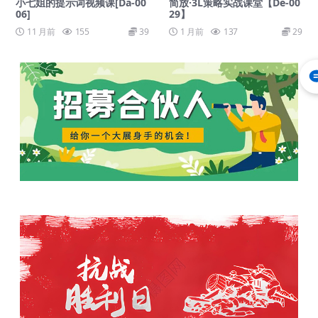
小七姐的提示词视频课[Da-00
简放·3L策略实战课堂【De-00
06]
29】
11 月前
155
39
1 月前
137
29