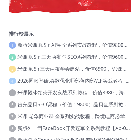
排行榜展示
新版米课.颜Sir AI课 全系列实战教程，价值9800，跨境首选！【Ag-0052】
1
米课.颜Sir 三天两夜 学SEO系列教程，价值9600元，跨境人都在学 【Ag-0056】
2
米课.颜Sir三天两夜学会建站，价值6900，MI课甄选课程 【Ag-0055】
3
2026同款孙谦.谷歌优化师部落内部VIP实战教程|价值4999元全网独家解码（官方报名版本）【@034】
4
米课毅冰领英开发实战系列教程，价值3980，跨境必选【Ag-0049】
5
曾亮品贝SEO课程（价值：9800）品贝全系列教程 【Ab-0022】
6
米课.老华商业课 全系列实战教程，跨境电商必学，价值16900元【Ag-0053】
7
新版外土司FaceBook开发冠军全系列教程【Ab-0021】
8