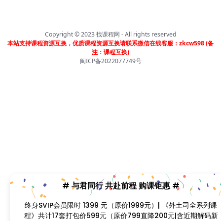
Copyright © 2023
找课程网
- All rights reserved
本站支持课程资源互换，优质课程资源互换请联系微信在线客服：zkcw598 (备
# 与君同行 共赴前程 购课钜惠 #
注：课程互换)
闽ICP备2022077749号
终身SVIP会员限时 1399 元（原价1999元）| 《外土司全系列
课程》共计17套打包价599元（原价799直降200元|含近期
解码新课） | 《米课全系列课程》打包价599元（原价699直
降100元|含近期解码新课） | 《帮课大学全系列课程》打包价
599元（原价799直降200元|含近期解码新课） | 《卡思学
范全系列教程》打包价499元（原价799直降300元|含近期
解码新课 | 凡单次购买课程原价超过300元，享受原价7折购
课钜惠！！
首页
分类
会员
我的