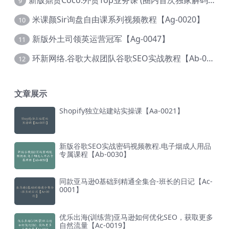
新版鼎贸Coco.外贸Top业务课 (圈内首次独家解码|460节课)【Ag-0091】
9
米课颜Sir询盘自由课系列视频教程【Ag-0020】
10
新版外土司领英运营冠军【Ag-0047】
11
环新网络.谷歌大叔团队谷歌SEO实战教程【Ab-0024】
12
文章展示
Shopify独立站建站实操课【Aa-0021】
新版谷歌SEO实战密码视频教程.电子烟成人用品
专属课程【Ab-0030】
同款亚马逊0基础到精通全集合-班长的日记【Ac-
0001】
优乐出海(训练营)亚马逊如何优化SEO，获取更多
自然流量【Ac-0019】