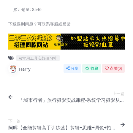
累计销量:
8546
下载遇到问题？可联系客服或反馈
AI常用工具实战研习社
Harry
分享
收藏
点赞(
0
)
上一篇
「城市行者」旅行摄影实战课程-系统学习摄影从实
战练习开始【Dd-0009】
下一篇
阿晖【全能剪辑高手训练营】剪辑+思维+调色+拍