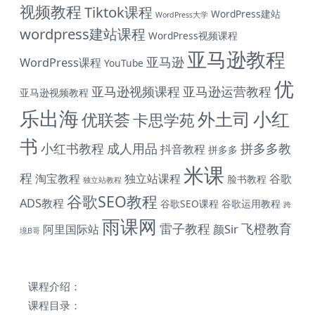
视频教程
Tiktok课程
WordPress建站
WordPress大学
wordpress建站课程
WordPress视频课程
亚马逊教程
亚马逊
WordPress课程
YouTube
优
亚马逊视频课程
亚马逊运营教程
亚马逊视频教程
乐出海
小红
外土司
优联荟
卡思学苑
书
小红书教程
成人用品
拼多多教
抖音教程
拼多多
米课
程
淘宝教程
独立站课程
谷歌
脸书教程
独立站教程
谷歌SEO教程
ADS教程
谷歌SEO课程
谷歌运用教程
跨
雨课网
雷子教程
飞橙教育
阿里国际站
颜Sir
境B哥
课程介绍：
课程目录：