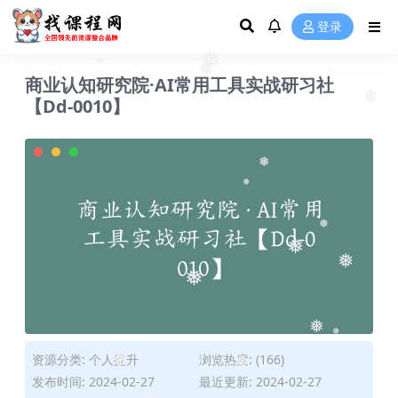
❅
登录
❅
商业认知研究院·AI常用工具实战研习社
❅
❅
【Dd-0010】
❅
❅
❅
❅
❅
❅
❅
❅
❅
资源分类:
个人提升
浏览热度: (166)
发布时间: 2024-02-27
最近更新: 2024-02-27
❅
❅