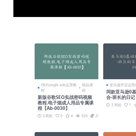
FB/Google ads运营教
精品课
亚马逊开店运营
程
程
同款亚马逊0
新版谷歌SEO实战密码视频
合-班长的日记【
教程.电子烟成人用品专属课
3 周前
1
程【Ab-0030】
3 周前
0
4
920
299