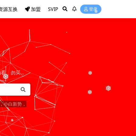
资源互换
加盟
SVIP
登录
❅
、勿买...
❅
❅
❅
❅
，小白新势，
❅