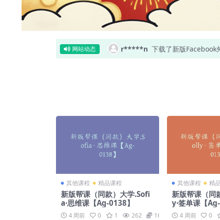
r*****n
下载了新版Faceboo
网站动态
其他课程
精品课程
其他课程
精
新版帮课（同款）大学.Sofi
新版帮课（同款
a·思维课【Ag-0138】
y·签单课【Ag-
4 周前
0
1
262
169
4 周前
0