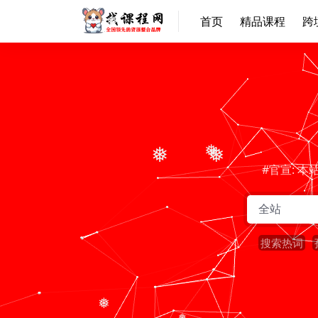
首页
精品课程
跨
❅
❅
❅
❅
#官宣: 
搜索热词