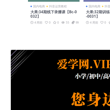
国内电商
抖音运营教程
国内电商
抖
大果:34期线下录播课【Bc-0
大果:32期训
032】
-0031】
4 周前
0
0
55
99
4 周前
0