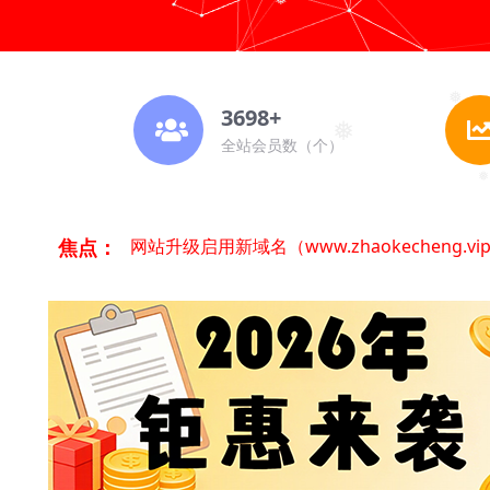
❅
❅
3698+
全站会员数（个）
❅
❅
焦点：
网站升级启用新域名（www.zhaokecheng