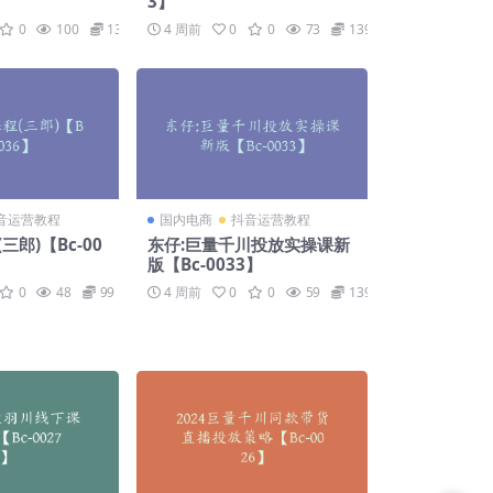
3】
0
100
139
4 周前
0
0
73
139
音运营教程
国内电商
抖音运营教程
三郎)【Bc-00
东仔:巨量千川投放实操课新
版【Bc-0033】
0
48
99
4 周前
0
0
59
139