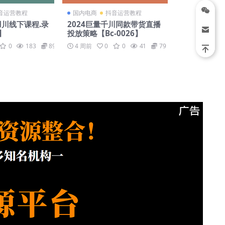
音运营教程
国内电商
抖音运营教程
羽川线下课程.录
2024巨量千川同款带货直播
7】
投放策略【Bc-0026】
0
183
89
4 周前
0
0
41
79