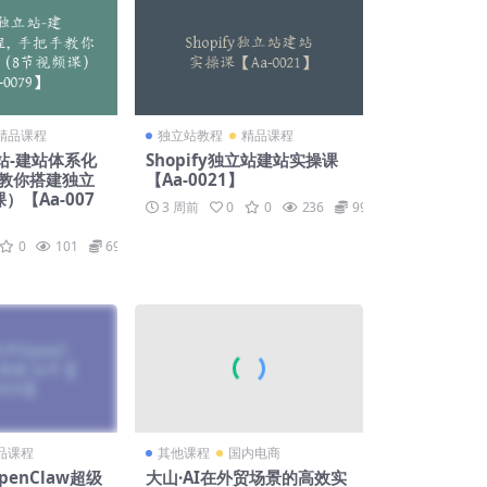
精品课程
独立站教程
精品课程
立站-建站体系化
Shopify独立站建站实操课
教你搭建独立
【Aa-0021】
）【Aa-007
3 周前
0
0
236
99
0
101
69.9
品课程
其他课程
国内电商
penClaw超级
大山·AI在外贸场景的高效实