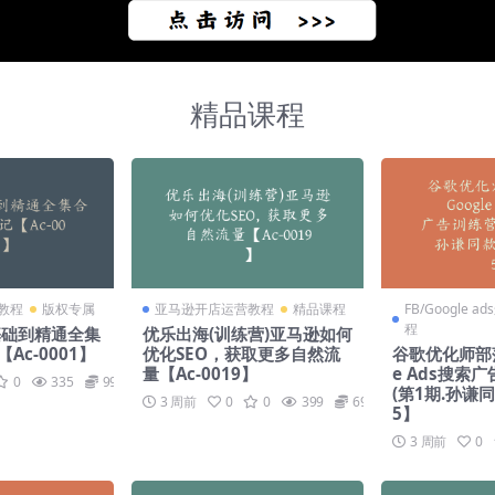
精品课程
教程
版权专属
亚马逊开店运营教程
精品课程
FB/Google a
程
基础到精通全集
优乐出海(训练营)亚马逊如何
Ac-0001】
优化SEO，获取更多自然流
谷歌优化师部落 
量【Ac-0019】
e Ads搜索
0
335
99
(第1期.孙谦同
3 周前
0
0
399
69
5】
3 周前
0