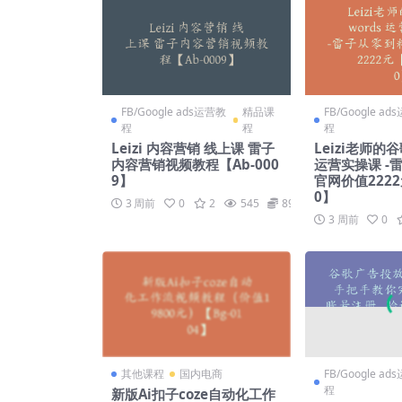
FB/Google ads运营教
精品课
FB/Google a
程
程
程
Leizi 内容营销 线上课 雷子
Leizi老师的谷
内容营销视频教程【Ab-000
运营实操课 -
9】
官网价值2222
0】
3 周前
0
2
545
89
3 周前
0
其他课程
国内电商
FB/Google a
程
新版Ai扣子coze自动化工作