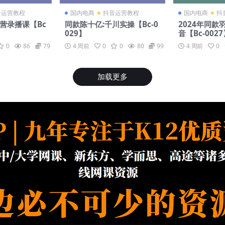
音运营教程
国内电商
抖音运营教程
国内电商
抖
练营录播课【Bc
同款陈十亿:千川实操【Bc-0
2024年同款
029】
音【Bc-002
0
86
79
4 周前
0
0
80
99
4 周前
0
加载更多