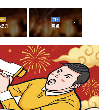
70+
73+
人提升
网赚
FB/Googl