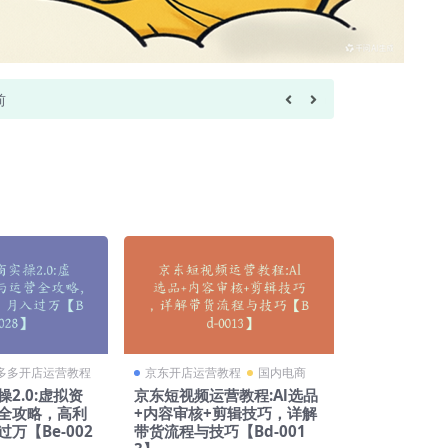
前
r*****n
下载
多多开店运营教程
京东开店运营教程
国内电商
2.0:虚拟资
京东短视频运营教程:Al选品
全攻略，高利
+内容审核+剪辑技巧，详解
万【Be-002
带货流程与技巧【Bd-001