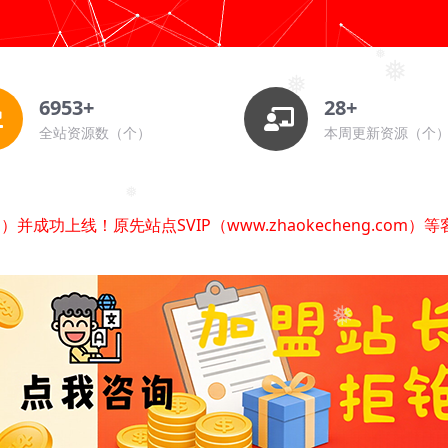
❅
6953+
28+
❅
❅
全站资源数（个）
本周更新资源（个
❅
❅
.vip）并成功上线！原先站点SVIP（www.zhaokecheng
❅