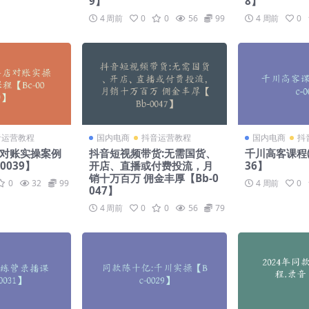
9】
8】
4 周前
0
0
56
99
4 周前
0
音运营教程
国内电商
抖音运营教程
国内电商
抖
店对账实操案例
抖音短视频带货:无需国货、
千川高客课程(
0039】
开店、直播或付费投流，月
36】
销十万百万 佣金丰厚【Bb-0
0
32
99
4 周前
0
047】
4 周前
0
0
56
79