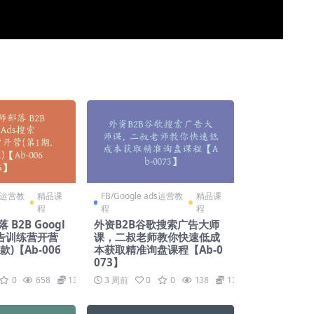
ds运营教
精品课
FB/Google ads运营教
精品课
程
程
程
B2B Googl
外资B2B谷歌搜索广告大师
广告训练营开营
课，二叔老师教你快速低成
款)【Ab-006
本获取精准询盘课程【Ab-0
073】
0
658
139
3 周前
0
0
138
139.9