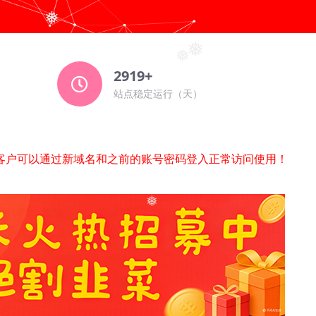
❅
❅
2919+
❅
）
站点稳定运行（天）
.com）等客户可以通过新域名和之前的账号密码登入正常访问使用！
❅