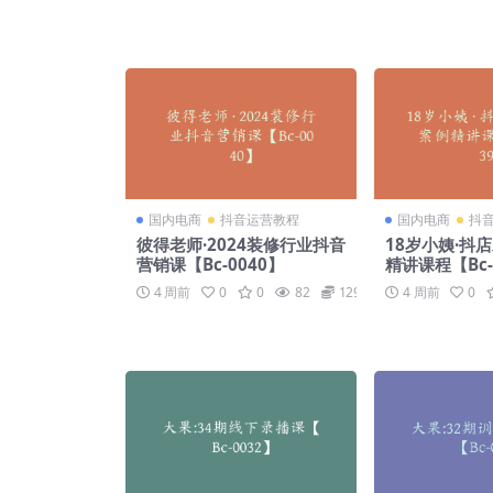
国内电商
抖音运营教程
国内电商
抖
彼得老师·2024装修行业抖音
18岁小姨·抖
营销课【Bc-0040】
精讲课程【Bc-
4 周前
0
0
82
129
4 周前
0