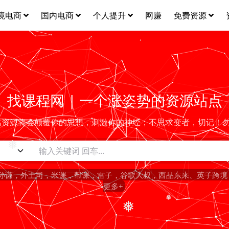
境电商
国内电商
个人提升
网赚
免费资源
找课程网 | 一个涨姿势的资源站点
❅
本站资源将会颠覆你的思想，刺激你的神经；不思求变者，切记！勿看
❅
❅
孙谦，外土司，米课，帮课，雷子，谷歌大叔，西品东来、英子跨境
❅
更多+
❅
❅