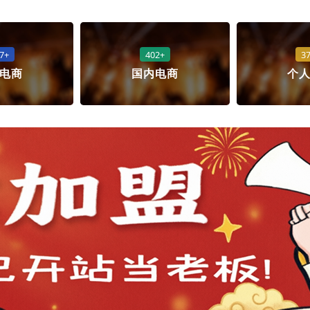
7+
402+
3
电商
国内电商
个