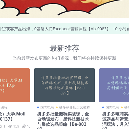
k外贸获客产品出海，0基础入门Facebook营销课程【Ab-0083】
10 小时
最新推荐
当前最新发布更新的热门资源，我们将会持续保持更新
品课程
国内电商
拼多多开店运营教程
国内电商
拼
）大学.Moll
拼多多批量搬砖实战课，全
拼多多电商实操
0137】
自动辑发布，黑科技新技术
源选品与运营
与爆款选品策略【Be-002
润玩法，月入过
1
159
169