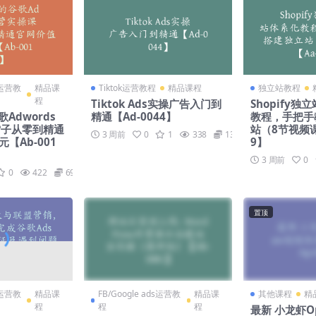
ds运营教
精品课
Tiktok运营教程
精品课程
独立站教程
程
Tiktok Ads实操广告入门到
Shopify独
歌Adwords
精通【Ad-0044】
教程，手把手
雷子从零到精通
站（8节视频课
3 周前
0
1
338
139
元【Ab-001
9】
3 周前
0
0
422
69
置顶
ds运营教
精品课
FB/Google ads运营教
精品课
其他课程
精
程
程
程
最新 小龙虾O